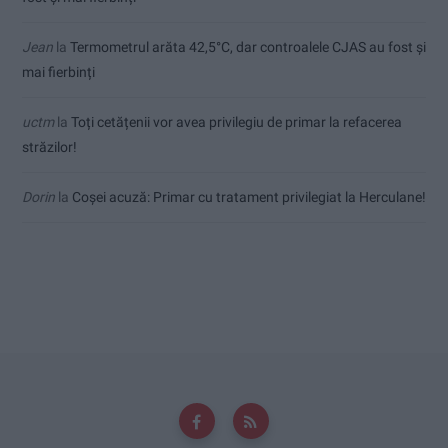
Jean
la
Termometrul arăta 42,5°C, dar controalele CJAS au fost și
mai fierbinți
uctm
la
Toți cetățenii vor avea privilegiu de primar la refacerea
străzilor!
Dorin
la
Coșei acuză: Primar cu tratament privilegiat la Herculane!