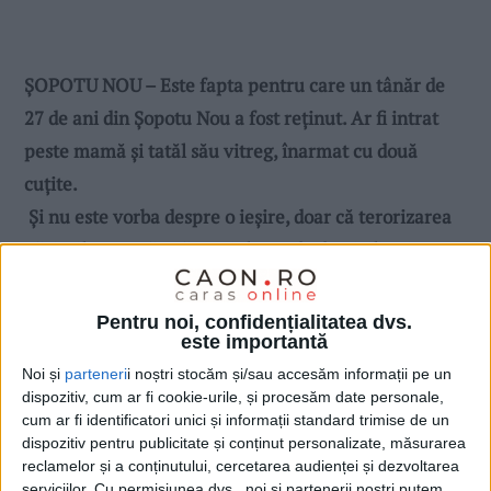
ȘOPOTU NOU – Este fapta pentru care un tânăr de
27 de ani din Șopotu Nou a fost reținut. Ar fi intrat
peste mamă și tatăl său vitreg, înarmat cu două
cuțite.
Și nu este vorba despre o ieșire, doar că terorizarea
părinților, presărată cu violarea de domiciliu și
amenințările cu actele de violență, au culminat acum
cu amenințarea cu moartea și isprava cu cele două
Pentru noi, confidențialitatea dvs.
este importantă
cuțite!
Noi și
parteneri
i noștri stocăm și/sau accesăm informații pe un
dispozitiv, cum ar fi cookie-urile, și procesăm date personale,
cum ar fi identificatori unici și informații standard trimise de un
dispozitiv pentru publicitate și conținut personalizate, măsurarea
reclamelor și a conținutului, cercetarea audienței și dezvoltarea
serviciilor.
Cu permisiunea dvs., noi și partenerii noștri putem