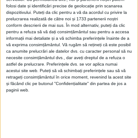
folosi date și identificări precise de geolocație prin scanarea
dispozitivului. Puteți da clic pentru a vă da acordul cu privire la
prelucrarea realizată de către noi și 1733 partenerii noștri
conform descrierii de mai sus. În mod alternativ, puteți da clic
pentru a refuza să vă dați consimțământul sau pentru a accesa
informații mai detaliate și a vă schimba preferințele înainte de a
vă exprima consimțământul.
Vă rugăm să rețineți că este posibil
ca anumite prelucrări ale datelor dvs. cu caracter personal să nu
necesite consimțământul dvs., dar aveți dreptul de a refuza o
astfel de prelucrare. Preferințele dvs. se vor aplica numai
acestui site web. Puteți să vă schimbați preferințele sau să vă
retrageți consimțământul în orice moment, revenind la acest site
și făcând clic pe butonul "Confidențialitate" din partea de jos a
paginii web.
Joi, 16 ianuarie,
polițiștii din Anina
l-au reținut
pentru 24 de ore pe tânărul de 27 de ani din
Șopotu