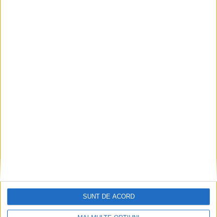
CSM Reșița a rezolvat meciul în două minute și a
plecat cu toate punctele de la Satu Mare
2026-08-08
SUNT DE ACORD