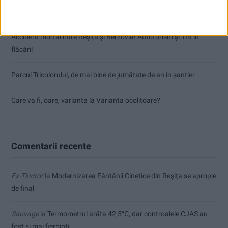
punctele de la Satu Mare
Accident mortal între Reșița și Berzovia! Autoturism și TIR în
flăcări!
Parcul Tricolorului, de mai bine de jumătate de an în șantier
Care va fi, oare, varianta la Varianta ocolitoare?
Comentarii recente
Ex-Tinctor
la
Modernizarea Fântânii Cinetice din Reșița se apropie
de final
Sauvage
la
Termometrul arăta 42,5°C, dar controalele CJAS au
fost și mai fierbinți