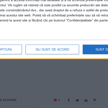
entru a accesa informații mai detaliate și a vă schimba preferințele în
ntul.
Vă rugăm să rețineți că este posibil ca anumite prelucrări ale date
te consimțământul dvs., dar aveți dreptul de a refuza o astfel de prelu
umai acestui site web. Puteți să vă schimbați preferințele sau să vă ret
nind la acest site și făcând clic pe butonul "Confidențialitate" din parte
OPȚIUNI
NU SUNT DE ACORD
SUNT 
S SEVERIN
0