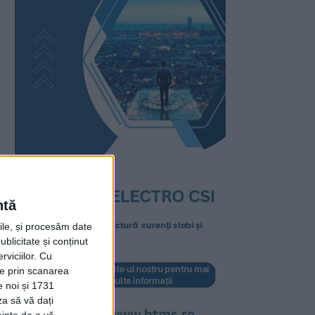
ntă
rile, și procesăm date
ublicitate și conținut
viciilor.
Cu
ție prin scanarea
e noi și 1731
za să vă dați