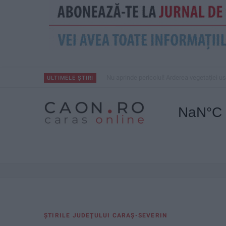
Nu aprinde pericolul! Arderea vegetației us
ULTIMELE ȘTIRI
ŞTIRILE JUDEŢULUI CARAŞ-SEVERIN