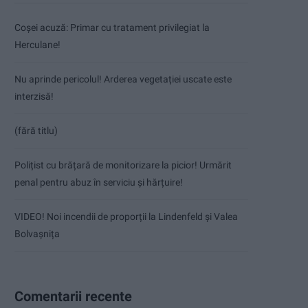
Coșei acuză: Primar cu tratament privilegiat la
Herculane!
Nu aprinde pericolul! Arderea vegetației uscate este
interzisă!
(fără titlu)
Polițist cu brățară de monitorizare la picior! Urmărit
penal pentru abuz în serviciu și hărțuire!
VIDEO! Noi incendii de proporții la Lindenfeld și Valea
Bolvașnița
Comentarii recente