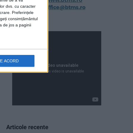
ainte de a vă
lor dvs. cu caracter
crare. Preferințele
rageți consimțământul
a de jos a paginii
DE ACORD
Articole recente