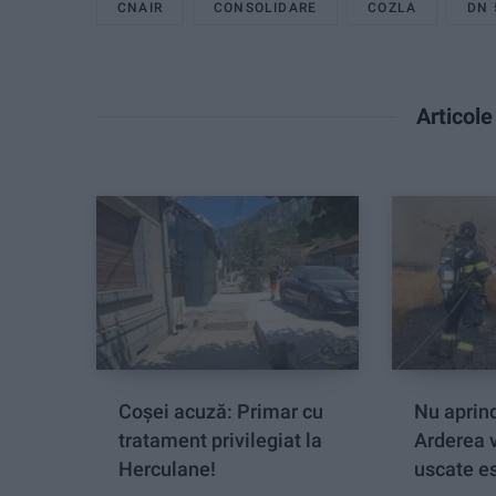
CNAIR
CONSOLIDARE
COZLA
DN 
Articol
Coșei acuză: Primar cu
Nu aprind
tratament privilegiat la
Arderea 
Herculane!
uscate es