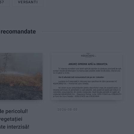
57
VERSANTI
e recomandate
2026-08-05
e pericolul!
vegetației
te interzisă!