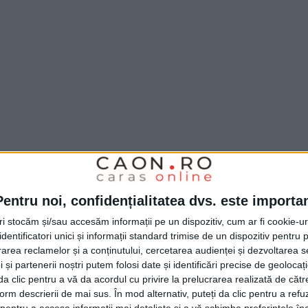
, au avut loc mai multe evenimente care au
Pentru noi, confidențialitatea dvs. este importa
ției rutiere, din cauza
alunecărilor masive de
tri stocăm și/sau accesăm informații pe un dispozitiv, cum ar fi cookie-u
a, Svinița, Cozla și Berzasca
. Procedura de
dentificatori unici și informații standard trimise de un dispozitiv pentru p
rea reclamelor și a conținutului, cercetarea audienței și dezvoltarea ser
 pentru un sector din DN 57, pozițiile
 și partenerii noștri putem folosi date și identificări precise de geoloca
ntre
Svinița și Cozla
, data de deschidere a
i da clic pentru a vă da acordul cu privire la prelucrarea realizată de cătr
form descrierii de mai sus. În mod alternativ, puteți da clic pentru a refu
.