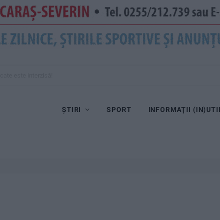
cate este interzisă!
ȘTIRI
SPORT
INFORMAŢII (IN)UTI