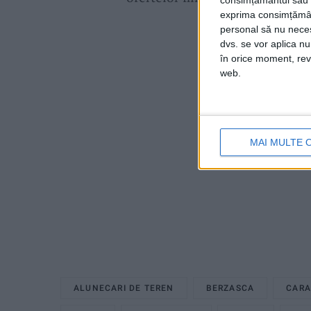
consimțământul sau p
exprima consimțămâ
personal să nu necesi
dvs. se vor aplica n
în orice moment, reve
web.
MAI MULTE 
ALUNECARI DE TEREN
BERZASCA
CARA