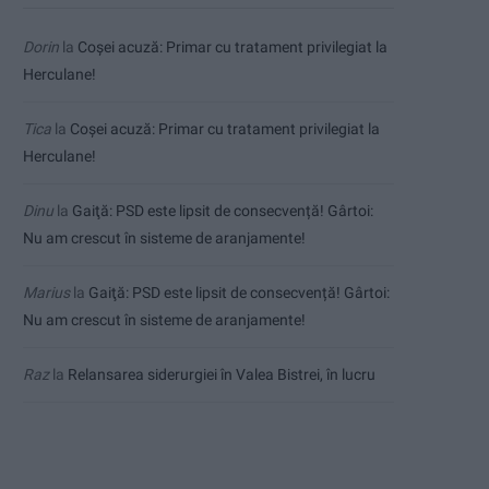
Dorin
la
Coșei acuză: Primar cu tratament privilegiat la
Herculane!
Tica
la
Coșei acuză: Primar cu tratament privilegiat la
Herculane!
Dinu
la
Gaiţă: PSD este lipsit de consecvență! Gârtoi:
Nu am crescut în sisteme de aranjamente!
Marius
la
Gaiţă: PSD este lipsit de consecvență! Gârtoi:
Nu am crescut în sisteme de aranjamente!
Raz
la
Relansarea siderurgiei în Valea Bistrei, în lucru