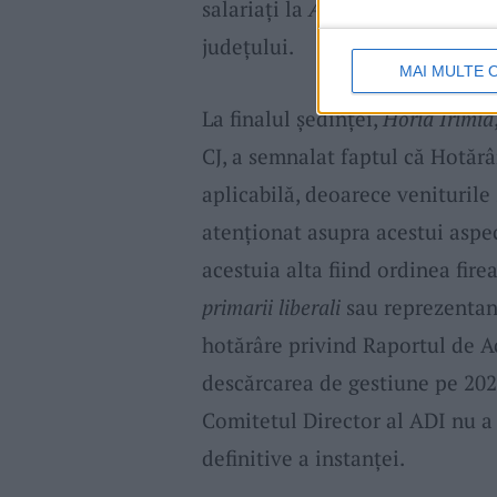
salariați la
ADI Intercom Deșeur
județului.
MAI MULTE 
La finalul ședinței,
Horia Irimia
CJ, a semnalat faptul că Hotăr
aplicabilă, deoarece veniturile
atenționat asupra acestui aspec
acestuia alta fiind ordinea firea
primarii liberali
sau reprezentanț
hotărâre privind Raportul de Ac
descărcarea de gestiune pe 202
Comitetul Director al ADI nu a
definitive a instanței.