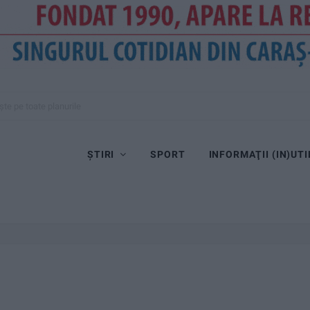
ște pe toate planurile
ȘTIRI
SPORT
INFORMAŢII (IN)UTI