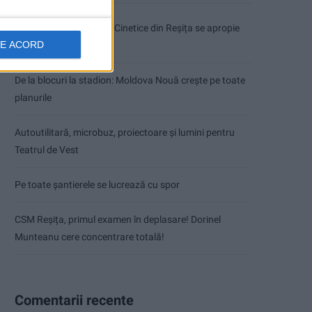
Modernizarea Fântânii Cinetice din Reșița se apropie
DE ACORD
de final
De la blocuri la stadion: Moldova Nouă crește pe toate
planurile
Autoutilitară, microbuz, proiectoare și lumini pentru
Teatrul de Vest
Pe toate șantierele se lucrează cu spor
CSM Reșița, primul examen în deplasare! Dorinel
Munteanu cere concentrare totală!
Comentarii recente