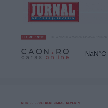
De la blocuri la stadion: Moldova Nouă cre
ULTIMELE ȘTIRI
ŞTIRILE JUDEŢULUI CARAŞ-SEVERIN