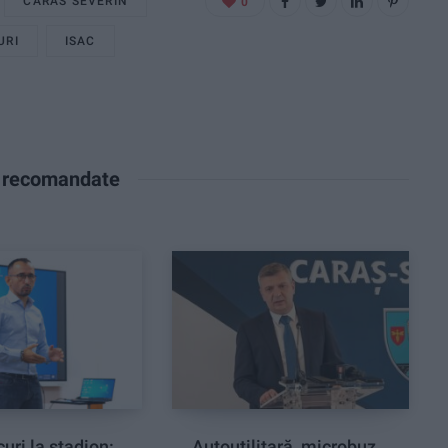
CARAS SEVERIN
0
URI
ISAC
e recomandate
curi la stadion:
Autoutilitară, microbuz,