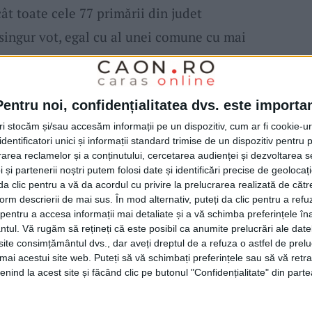
ât toate cele 77 primării din judet
 singur vot, egal cu al unei comune cu mai
ta în condițiile în care CJCS are prinși în
 Intercom Deșeuri
doar 20.000 lei, conform
Pentru noi, confidențialitatea dvs. este importa
tri stocăm și/sau accesăm informații pe un dispozitiv, cum ar fi cookie-u
dentificatori unici și informații standard trimise de un dispozitiv pentru p
t de 30 de ori mai mare, ci doar de 15 ori,
rea reclamelor și a conținutului, cercetarea audienței și dezvoltarea ser
 și partenerii noștri putem folosi date și identificări precise de geoloca
 lei pentru forul județean, votată de
primarii
i da clic pentru a vă da acordul cu privire la prelucrarea realizată de cătr
sociație.
form descrierii de mai sus. În mod alternativ, puteți da clic pentru a refu
entru a accesa informații mai detaliate și a vă schimba preferințele în
ntul.
Vă rugăm să rețineți că este posibil ca anumite prelucrări ale date
 s-a dezmorţit dintr-o tăcere monumentală)
te consimțământul dvs., dar aveți dreptul de a refuza o astfel de prelu
umai acestui site web. Puteți să vă schimbați preferințele sau să vă ret
de buget al
ADI Intercom Deșeuri
pe 2022, prin
nind la acest site și făcând clic pe butonul "Confidențialitate" din parte
 3
noi autoturisme
și angajarea unor noi