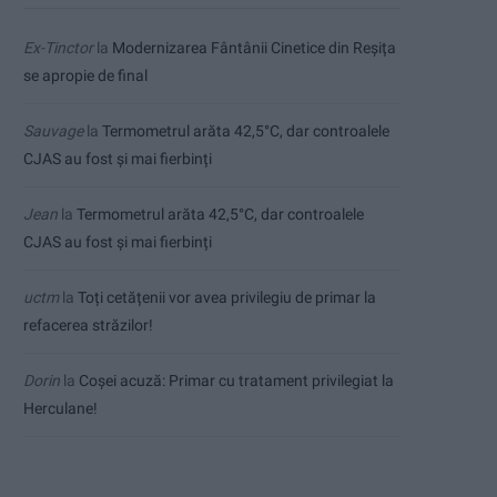
Ex-Tinctor
la
Modernizarea Fântânii Cinetice din Reșița
se apropie de final
Sauvage
la
Termometrul arăta 42,5°C, dar controalele
CJAS au fost și mai fierbinți
Jean
la
Termometrul arăta 42,5°C, dar controalele
CJAS au fost și mai fierbinți
uctm
la
Toți cetățenii vor avea privilegiu de primar la
refacerea străzilor!
Dorin
la
Coșei acuză: Primar cu tratament privilegiat la
Herculane!