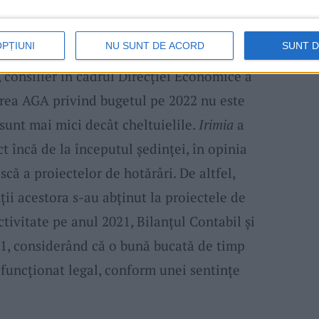
i
, plătiți probabil din cotizația mărită a
OPȚIUNI
NU SUNT DE ACORD
SUNT 
, consilier în cadrul Direcției Economice a
ârea AGA privind bugetul pe 2022 nu este
 sunt mai mici decât cheltuielile.
Irimia
a
t încă de la începutul ședinței, în opinia
scă a proiectelor de hotărâri. De altfel,
ii acestora s-au abținut la proiectele de
tivitate pe anul 2021, Bilanțul Contabil și
1, considerând că o bună bucată de timp
 funcționat legal, conform unei sentințe