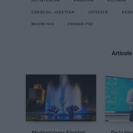
ADI INTERCOM
ANGAJARI
BUZUNAR
CONSILIUL JUDETEAN
COTIZATIE
DESE
MASINI NOI
PRIMARI PSD
Articol
Modernizarea Fântânii
De la blo