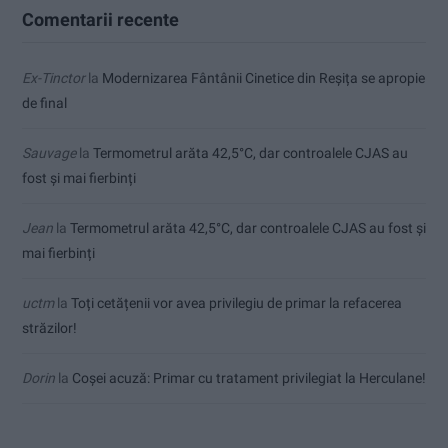
Comentarii recente
Ex-Tinctor
la
Modernizarea Fântânii Cinetice din Reșița se apropie
de final
Sauvage
la
Termometrul arăta 42,5°C, dar controalele CJAS au
fost și mai fierbinți
Jean
la
Termometrul arăta 42,5°C, dar controalele CJAS au fost și
mai fierbinți
uctm
la
Toți cetățenii vor avea privilegiu de primar la refacerea
străzilor!
Dorin
la
Coșei acuză: Primar cu tratament privilegiat la Herculane!