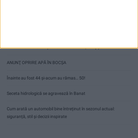
Articole recente
Ultimul bloc de locuințe sociale din Stavila, recepționat
ANUNŢ OPRIRE APĂ ÎN BOCȘA
Înainte au fost 44 și-acum au rămas… 50!
Seceta hidrologică se agravează în Banat
Cum arată un automobil bine întreținut în sezonul actual:
siguranță, stil și decizii inspirate