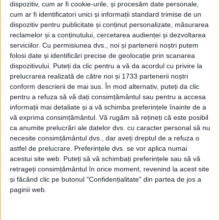
dispozitiv, cum ar fi cookie-urile, și procesăm date personale,
cum ar fi identificatori unici și informații standard trimise de un
dispozitiv pentru publicitate și conținut personalizate, măsurarea
reclamelor și a conținutului, cercetarea audienței și dezvoltarea
serviciilor.
Cu permisiunea dvs., noi și partenerii noștri putem
folosi date și identificări precise de geolocație prin scanarea
dispozitivului. Puteți da clic pentru a vă da acordul cu privire la
prelucrarea realizată de către noi și 1733 partenerii noștri
conform descrierii de mai sus. În mod alternativ, puteți da clic
pentru a refuza să vă dați consimțământul sau pentru a accesa
informații mai detaliate și a vă schimba preferințele înainte de a
vă exprima consimțământul.
Vă rugăm să rețineți că este posibil
„
Trafic blocat
pe
varianta de ocolire Caransebeș
,
ca anumite prelucrări ale datelor dvs. cu caracter personal să nu
sensul spre Orșova, în urma unui accident în care au
necesite consimțământul dvs., dar aveți dreptul de a refuza o
astfel de prelucrare. Preferințele dvs. se vor aplica numai
fost implicate patru
autotrenuri”,
notează drumarii
acestui site web. Puteți să vă schimbați preferințele sau să vă
timișoreni. Unul dintre TIR-uri s-a răsturnat în afara
retrageți consimțământul în orice moment, revenind la acest site
carosabilului. Unul dintre șoferi a rămas încarcerat și
și făcând clic pe butonul "Confidențialitate" din partea de jos a
paginii web.
a fost nevoie de intervenția pompierilor militari din
Caransebeș. Din nefericire, a decedat! O altă