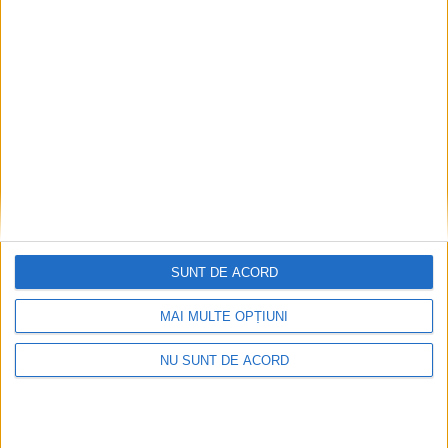
Ultimul bloc de locuințe sociale din Stavila,
recepționat
2026-08-07
SUNT DE ACORD
MAI MULTE OPȚIUNI
NU SUNT DE ACORD