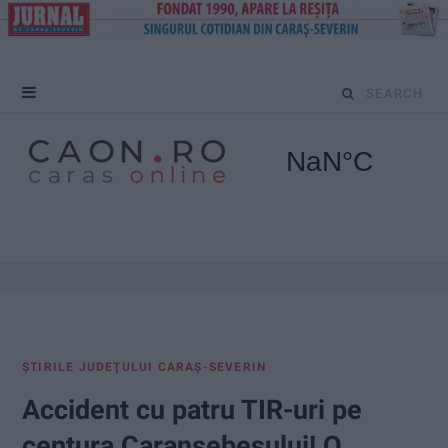
S
e
a
r
c
h
f
ŞTIRILE JUDEŢULUI CARAŞ-SEVERIN
o
Accident cu patru TIR-uri pe
r
centura Caransebeșului! O