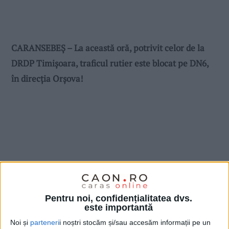
CARANSEBEȘ – La această oră, potrivit celor de la
DRDP Timișoara, traficul rutier este blocat pe DN6,
în direcția Orșova!
Pentru noi, confidențialitatea dvs.
este importantă
Noi și
parteneri
i noștri stocăm și/sau accesăm informații pe un