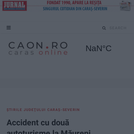
S
e
a
r
c
h
f
ŞTIRILE JUDEŢULUI CARAŞ-SEVERIN
o
Accident cu două
r
autoturisme la Măureni