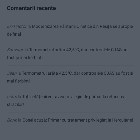
Comentarii recente
Ex-Tinctor
la
Modernizarea Fântânii Cinetice din Reșița se apropie
de final
Sauvage
la
Termometrul arăta 42,5°C, dar controalele CJAS au
fost și mai fierbinți
Jean
la
Termometrul arăta 42,5°C, dar controalele CJAS au fost și
mai fierbinți
uctm
la
Toți cetățenii vor avea privilegiu de primar la refacerea
străzilor!
Dorin
la
Coșei acuză: Primar cu tratament privilegiat la Herculane!