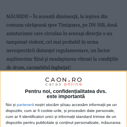
MĂURENI – În această dimineață, la ieșirea din
comuna cărășeană spre Timișoara, pe DN 58B, două
autoturisme care circulau în aceeași direcție s-au
tamponat violent, cel mai probabil în urma
nerespectării distanței regulamentare, un factor
suplimentar fiind și neadaptarea vitezei la condițiile
de drum, carosabilul înghețat!
Pentru noi, confidențialitatea dvs.
este importantă
Noi și
parteneri
i noștri stocăm și/sau accesăm informații pe un
dispozitiv, cum ar fi cookie-urile, și procesăm date personale,
cum ar fi identificatori unici și informații standard trimise de un
dispozitiv pentru publicitate și conținut personalizate, măsurarea