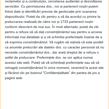
reclamelor și a conținutului, cercetarea audienței și dezvoltarea
serviciilor.
Cu permisiunea dvs., noi și partenerii noștri putem
folosi date și identificări precise de geolocație prin scanarea
dispozitivului. Puteți da clic pentru a vă da acordul cu privire la
prelucrarea realizată de către noi și 1733 partenerii noștri
conform descrierii de mai sus. În mod alternativ, puteți da clic
pentru a refuza să vă dați consimțământul sau pentru a accesa
informații mai detaliate și a vă schimba preferințele înainte de a
vă exprima consimțământul.
Vă rugăm să rețineți că este posibil
ca anumite prelucrări ale datelor dvs. cu caracter personal să nu
necesite consimțământul dvs., dar aveți dreptul de a refuza o
astfel de prelucrare. Preferințele dvs. se vor aplica numai
acestui site web. Puteți să vă schimbați preferințele sau să vă
retrageți consimțământul în orice moment, revenind la acest site
și făcând clic pe butonul "Confidențialitate" din partea de jos a
paginii web.
Potrivit cercetărilor, ambele vehicule se îndreptau
spre Timișoara, fiind vorba despre o coliziune față-
spate între un Renault și un BMW, conduse de o
femeie de 29 de ani și de un bărbat de 38. Ambii