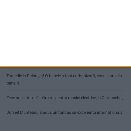
Articole recente
Nimeni nu ne poate izgoni din propriile amintiri!
Impact frontal mortal pe DN 6, la Armeniș
Tragedie la Dalboşeț! O femeie a fost carbonizată, casa a ars din
temelii!
Zece noi stații de încărcare pentru mașini electrice, la Caransebeș
Dorinel Munteanu a adus un fundaș cu experiență internațională