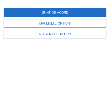
Impact frontal mortal pe DN 6, la Armeniș
SUNT DE ACORD
2026-08-09
MAI MULTE OPȚIUNI
NU SUNT DE ACORD
Tragedie la Dalboşeț! O femeie a fost carbonizată,
casa a ars din temelii!