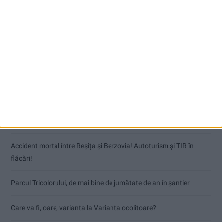
Articole recente
Dorinel Munteanu: Am câștigat prin muncă și implicare totală!
CSM Reșița a rezolvat meciul în două minute și a plecat cu toate
punctele de la Satu Mare
Accident mortal între Reșița și Berzovia! Autoturism și TIR în
flăcări!
Parcul Tricolorului, de mai bine de jumătate de an în șantier
Care va fi, oare, varianta la Varianta ocolitoare?