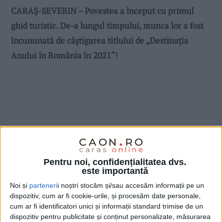
CARAŞ-SEVERIN – Povestea a început cu primul
ghid turistic. De-a lungul timpului, munca lor a fost
încununată de câştigarea titlului de „Destinaţia
Anului în România în 2021“!
Pentru noi, confidențialitatea dvs.
este importantă
Noi și
parteneri
i noștri stocăm și/sau accesăm informații pe un
dispozitiv, cum ar fi cookie-urile, și procesăm date personale,
cum ar fi identificatori unici și informații standard trimise de un
dispozitiv pentru publicitate și conținut personalizate, măsurarea