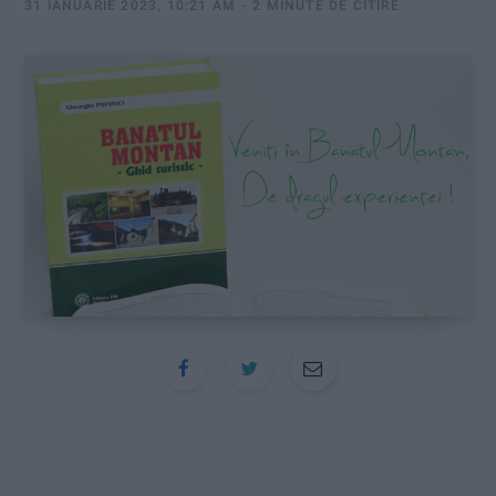
:
31 IANUARIE 2023, 10:21 AM
2 MINUTE DE CITIRE