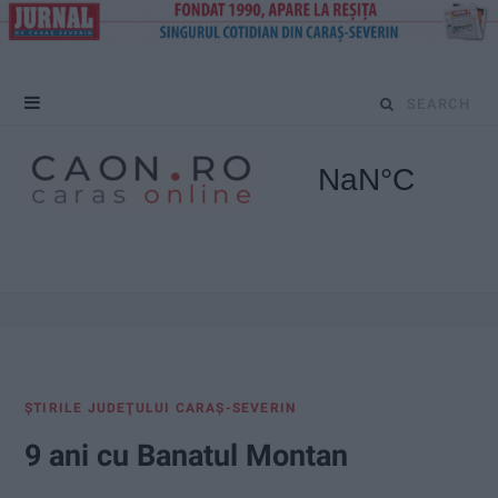
S
e
a
r
c
h
f
ŞTIRILE JUDEŢULUI CARAŞ-SEVERIN
o
9 ani cu Banatul Montan
r