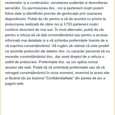
reclamelor și a conținutului, cercetarea audienței și dezvoltarea
serviciilor.
Cu permisiunea dvs., noi și partenerii noștri putem
folosi date și identificări precise de geolocație prin scanarea
dispozitivului. Puteți da clic pentru a vă da acordul cu privire la
prelucrarea realizată de către noi și 1733 partenerii noștri
conform descrierii de mai sus. În mod alternativ, puteți da clic
pentru a refuza să vă dați consimțământul sau pentru a accesa
informații mai detaliate și a vă schimba preferințele înainte de a
vă exprima consimțământul.
Vă rugăm să rețineți că este posibil
ca anumite prelucrări ale datelor dvs. cu caracter personal să nu
3.000 de fotografii, 400 de imagini postate, peste 7
necesite consimțământul dvs., dar aveți dreptul de a refuza o
milioane de like-uri şi share-uri, precum şi 50 de
astfel de prelucrare. Preferințele dvs. se vor aplica numai
milioane de oameni care au văzut
frumuseţile din
acestui site web. Puteți să vă schimbați preferințele sau să vă
retrageți consimțământul în orice moment, revenind la acest site
Banatul de Munte
şi asta numai datorită celor de la
și făcând clic pe butonul "Confidențialitate" din partea de jos a
site-ul de promovare turistică Banatul Montan
, care
paginii web.
aniversează
9 ani de la înfiinţare
.
„Povestea noastră a început acum 9 ani, când a
apărut prima ediţie a
ghidului turistic pentru Banatul