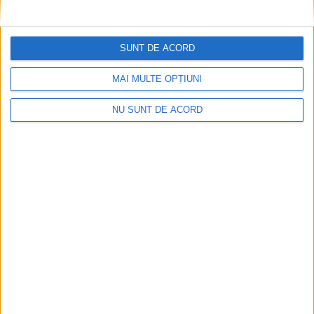
CSM Reșița a rezolvat meciul în două minute și a
plecat cu toate punctele de la Satu Mare
2026-08-08
SUNT DE ACORD
MAI MULTE OPȚIUNI
NU SUNT DE ACORD
Accident mortal între Reșița și Berzovia!
Autoturism și TIR în flăcări!