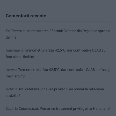
Comentarii recente
Ex-Tinctor
la
Modernizarea Fântânii Cinetice din Reșița se apropie
de final
Sauvage
la
Termometrul arăta 42,5°C, dar controalele CJAS au
fost și mai fierbinți
Jean
la
Termometrul arăta 42,5°C, dar controalele CJAS au fost și
mai fierbinți
uctm
la
Toți cetățenii vor avea privilegiu de primar la refacerea
străzilor!
Dorin
la
Coșei acuză: Primar cu tratament privilegiat la Herculane!