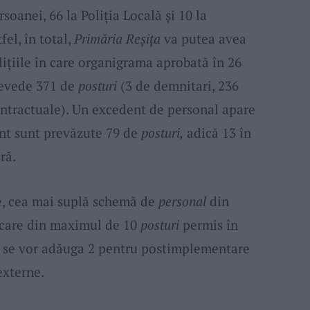
soanei, 66 la Poliția Locală și 10 la
el, în total,
Primăria Reșița
va putea avea
dițiile în care organigrama aprobată în 26
revede 371 de
posturi
(3 de demnitari, 236
contractuale). Un excedent de personal apare
ent sunt prevăzute 79 de
pos
turi,
adică 13 în
ră.
ste, cea mai suplă schemă de
personal
din
care din maximul de 10
posturi
permis în
e se vor adăuga 2 pentru postimplementare
externe.