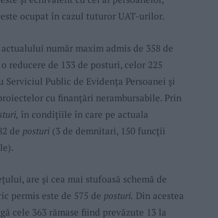
este ocupat în cazul tuturor UAT-urilor.
n, actualului număr maxim admis de 358 de
 o reducere de 133 de posturi, celor 225
Serviciul Public de Evidența Persoanei și
roiectelor cu finanțări nerambursabile. Prin
turi,
în condițiile în care pe actuala
182 de
posturi
(3 de demnitari, 150 funcții
le).
ețului, are și cea mai stufoasă schemă de
ric permis este de 575 de
posturi.
Din acestea
ângă cele 363 rămase fiind prevăzute 13 la