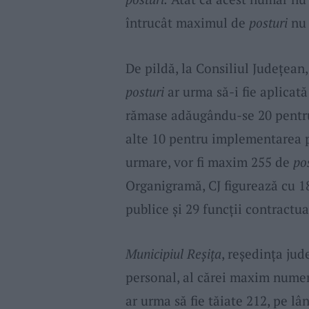
întrucât maximul de
posturi
nu 
De pildă, la Consiliul Județea
posturi
ar urma să-i fie aplicată
rămase adăugându-se 20 pentru 
alte 10 pentru implementarea p
urmare, vor fi maxim 255 de
pos
Organigramă, CJ figurează cu 
publice și 29 funcții contractua
Municipiul Reșița
, reședința jud
personal, al cărei maxim nume
ar urma să fie tăiate 212, pe l