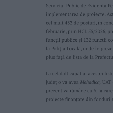
Serviciul Public de Evidența Per
implementarea de proiecte. Astf
cel mult 452 de posturi, în con
februarie, prin HCL 55/2026, p
funcții publice și 132 funcții 
la Poliția Locală, unde în prez
plus față de lista de la Prefectu
La celălalt capăt al acestei li
județ o va avea
Mehadica,
UAT 
prezent va rămâne cu 6, la car
proiecte finanțate din fonduri 