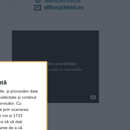
ntă
rile, și procesăm date
ublicitate și conținut
viciilor.
Cu
ție prin scanarea
e noi și 1733
za să vă dați
Articole recente
ainte de a vă