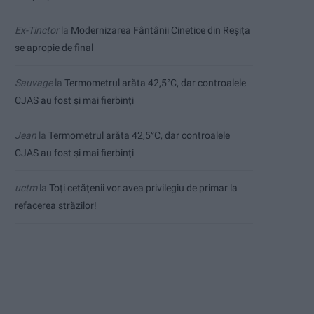
Ex-Tinctor
la
Modernizarea Fântânii Cinetice din Reșița
se apropie de final
Sauvage
la
Termometrul arăta 42,5°C, dar controalele
CJAS au fost și mai fierbinți
Jean
la
Termometrul arăta 42,5°C, dar controalele
CJAS au fost și mai fierbinți
uctm
la
Toți cetățenii vor avea privilegiu de primar la
refacerea străzilor!