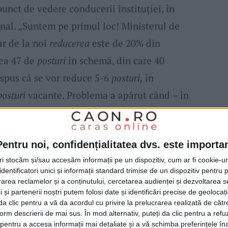
punct de vedere conducerii instituției, în
onal. „Suntem pe primul loc! Ministerul de
ar de la noi
reducerea
este de 20% din
vea 47 de
posturi
în schemă, din care 40
 spus că se vor reduce 5-6
posturi,
în
posturi
vacante. Problema a apărut când – în
București sau le-a scăpat faptul – n-au ținut
ri
trebuie să rămână un
post
vacant. Am
Pentru noi, confidențialitatea dvs. este importa
, la
disponibilizarea
a 8 persoane din cadrul
tri stocăm și/sau accesăm informații pe un dispozitiv, cum ar fi cookie-u
l Ioan Dragomir.
dentificatori unici și informații standard trimise de un dispozitiv pentru p
rea reclamelor și a conținutului, cercetarea audienței și dezvoltarea ser
 și partenerii noștri putem folosi date și identificări precise de geoloca
 de secretar general al Prefecturii
este ocupat
i da clic pentru a vă da acordul cu privire la prelucrarea realizată de cătr
i un loc vacant. Lucru valabil și pentru cel
form descrierii de mai sus. În mod alternativ, puteți da clic pentru a refu
entru a accesa informații mai detaliate și a vă schimba preferințele în