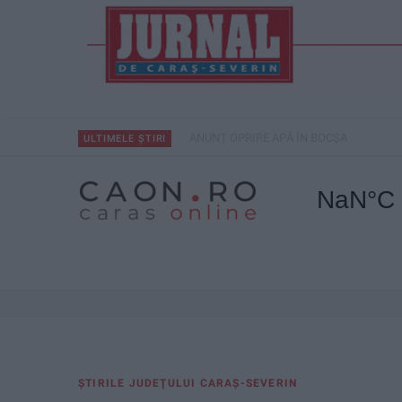
ANUNŢ OPRIRE APĂ ÎN BOCȘA
ULTIMELE ȘTIRI
ŞTIRILE JUDEŢULUI CARAŞ-SEVERIN