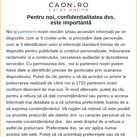
Pentru noi, confidențialitatea dvs.
este importantă
Noi și
parteneri
i noștri stocăm și/sau accesăm informații pe un
dispozitiv, cum ar fi cookie-urile, și procesăm date personale,
cum ar fi identificatori unici și informații standard trimise de un
dispozitiv pentru publicitate și conținut personalizate, măsurarea
reclamelor și a conținutului, cercetarea audienței și dezvoltarea
serviciilor.
Cu permisiunea dvs., noi și partenerii noștri putem
folosi date și identificări precise de geolocație prin scanarea
dispozitivului. Puteți da clic pentru a vă da acordul cu privire la
prelucrarea realizată de către noi și 1733 partenerii noștri
Agenția Națională de Administrare Fiscală a publicat,
conform descrierii de mai sus. În mod alternativ, puteți da clic
vineri, o listă cuprinzând 511 instituții și autorități
pentru a refuza să vă dați consimțământul sau pentru a accesa
informații mai detaliate și a vă schimba preferințele înainte de a
publice din țară, ale căror
datorii
restante privind
vă exprima consimțământul.
Vă rugăm să rețineți că este posibil
plata obligațiilor fiscale însumau, la finele lunii
ca anumite prelucrări ale datelor dvs. cu caracter personal să nu
necesite consimțământul dvs., dar aveți dreptul de a refuza o
august, 582.901.355 lei. Nu sunt, evident, singurii
astfel de prelucrare. Preferințele dvs. se vor aplica numai
datornici, ci doar cei ale căror restanțe treceau la
acestui site web. Puteți să vă schimbați preferințele sau să vă