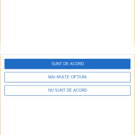
SUNT DE ACORD
MAI MULTE OPȚIUNI
NU SUNT DE ACORD
Dorinel Munteanu: Am câștigat prin muncă și
implicare totală!
2026-08-08