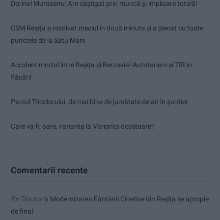
Dorinel Munteanu: Am câștigat prin muncă și implicare totală!
CSM Reșița a rezolvat meciul în două minute și a plecat cu toate
punctele de la Satu Mare
Accident mortal între Reșița și Berzovia! Autoturism și TIR în
flăcări!
Parcul Tricolorului, de mai bine de jumătate de an în șantier
Care va fi, oare, varianta la Varianta ocolitoare?
Comentarii recente
Ex-Tinctor
la
Modernizarea Fântânii Cinetice din Reșița se apropie
de final