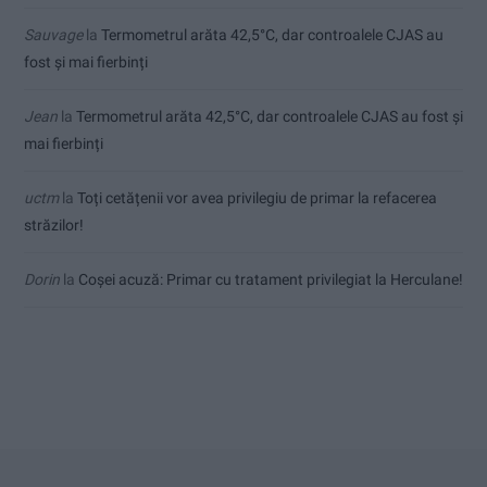
Sauvage
la
Termometrul arăta 42,5°C, dar controalele CJAS au
fost și mai fierbinți
Jean
la
Termometrul arăta 42,5°C, dar controalele CJAS au fost și
mai fierbinți
uctm
la
Toți cetățenii vor avea privilegiu de primar la refacerea
străzilor!
Dorin
la
Coșei acuză: Primar cu tratament privilegiat la Herculane!