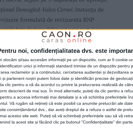
aţional Domogled-Valea Cernei
. Instanţa de
revizuire formulată de revizuenta RNP
cizii date în luna februarie a acestui an,
 sumei de 2.500 lei către intimata
Asociaţia
ieli de judecată. Hotărârea instanţei este
Pentru noi, confidențialitatea dvs. este importa
tri stocăm și/sau accesăm informații pe un dispozitiv, cum ar fi cookie-u
dentificatori unici și informații standard trimise de un dispozitiv pentru p
rea reclamelor și a conținutului, cercetarea audienței și dezvoltarea ser
victorie în bătălia pe care
Agent Green şi
 și partenerii noștri putem folosi date și identificări precise de geoloca
i da clic pentru a vă da acordul cu privire la prelucrarea realizată de cătr
efrişărilor ilegale
din
Parcul Național
form descrierii de mai sus. În mod alternativ, puteți da clic pentru a refu
entru a accesa informații mai detaliate și a vă schimba preferințele în
e află
păduri seculare de fag
unice în Europa,
ntul.
Vă rugăm să rețineți că este posibil ca anumite prelucrări ale date
uri şi care se află în Patrimoniul Mondial
te consimțământul dvs., dar aveți dreptul de a refuza o astfel de prelu
umai acestui site web. Puteți să vă schimbați preferințele sau să vă ret
nind la acest site și făcând clic pe butonul "Confidențialitate" din parte