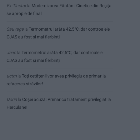
Ex-Tinctor
la
Modernizarea Fântânii Cinetice din Reșița
se apropie de final
Sauvage
la
Termometrul arăta 42,5°C, dar controalele
CJAS au fost și mai fierbinți
Jean
la
Termometrul arăta 42,5°C, dar controalele
CJAS au fost și mai fierbinți
uctm
la
Toți cetățenii vor avea privilegiu de primar la
refacerea străzilor!
Dorin
la
Coșei acuză: Primar cu tratament privilegiat la
Herculane!