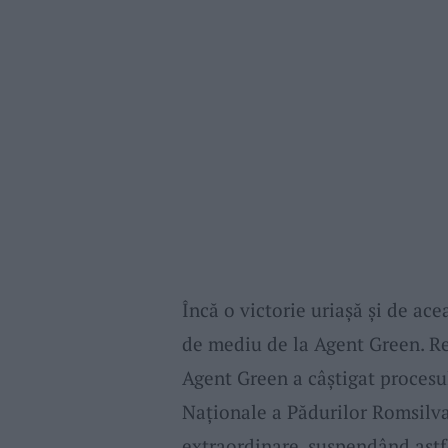
Încă o victorie uriaşă şi de acea
de mediu de la Agent Green. Rece
Agent Green a câştigat procesu
Naţionale a Pădurilor Romsilva 
extraordinare, suspendând ast