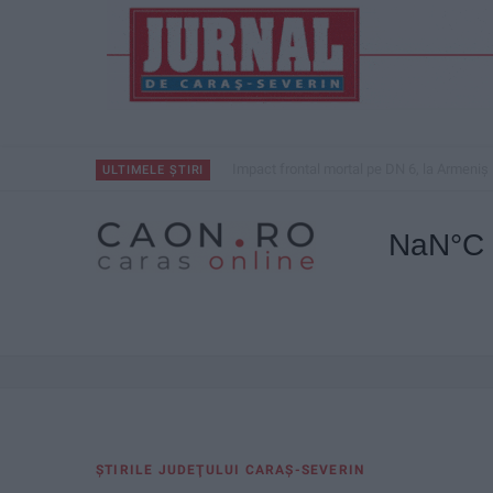
Impact frontal mortal pe DN 6, la Armeniș
ULTIMELE ȘTIRI
ŞTIRILE JUDEŢULUI CARAŞ-SEVERIN