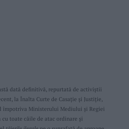
stă dată definitivă, repurtată de activiştii
nt, la Înalta Curte de Casaţie şi Justiţie,
l împotriva Ministerului Mediului şi Regiei
cu toate căile de atac ordinare şi
fel
tăierile ilegale
pe o suprafaţă de aproape