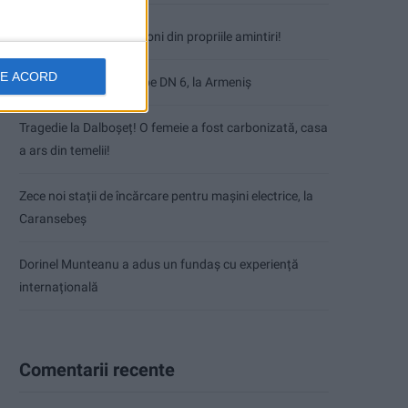
Nimeni nu ne poate izgoni din propriile amintiri!
DE ACORD
Impact frontal mortal pe DN 6, la Armeniș
Tragedie la Dalboşeț! O femeie a fost carbonizată, casa
a ars din temelii!
Zece noi stații de încărcare pentru mașini electrice, la
Caransebeș
Dorinel Munteanu a adus un fundaș cu experiență
internațională
Comentarii recente