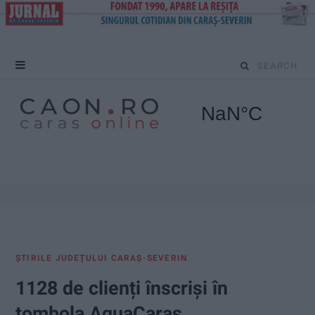
S
e
a
r
c
h
f
ŞTIRILE JUDEŢULUI CARAŞ-SEVERIN
o
1128 de clienți înscriși în
r
tombola AquaCaraș