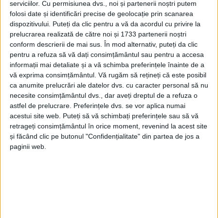
serviciilor.
Cu permisiunea dvs., noi și partenerii noștri putem
folosi date și identificări precise de geolocație prin scanarea
dispozitivului. Puteți da clic pentru a vă da acordul cu privire la
prelucrarea realizată de către noi și 1733 partenerii noștri
conform descrierii de mai sus. În mod alternativ, puteți da clic
pentru a refuza să vă dați consimțământul sau pentru a accesa
informații mai detaliate și a vă schimba preferințele înainte de a
vă exprima consimțământul.
Vă rugăm să rețineți că este posibil
ca anumite prelucrări ale datelor dvs. cu caracter personal să nu
Extragerea câștigătorilor concursului dedicat
necesite consimțământul dvs., dar aveți dreptul de a refuza o
astfel de prelucrare. Preferințele dvs. se vor aplica numai
clienților AquaCaraș
SA care s-au înrolat pe
acestui site web. Puteți să vă schimbați preferințele sau să vă
platforma
Aqmeter
va avea loc în data de 5 ianuarie.
retrageți consimțământul în orice moment, revenind la acest site
și făcând clic pe butonul "Confidențialitate" din partea de jos a
La această extragere participă 1128 de clienți: 892
paginii web.
persoane fizice, 157 asociații de proprietari și 79 de
agenți economici. Este vorba despre platforma care
permite transmiterea
consumului de apă
, vizualizarea
și achitarea
facturilor.
Sunt excluse de la participare
conturile generate pentru clienții angajați în cadrul