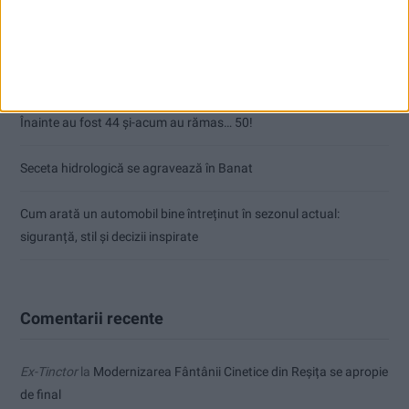
Ultimul bloc de locuințe sociale din Stavila, recepționat
ANUNŢ OPRIRE APĂ ÎN BOCȘA
Înainte au fost 44 și-acum au rămas… 50!
Seceta hidrologică se agravează în Banat
Cum arată un automobil bine întreținut în sezonul actual:
siguranță, stil și decizii inspirate
Comentarii recente
Ex-Tinctor
la
Modernizarea Fântânii Cinetice din Reșița se apropie
de final