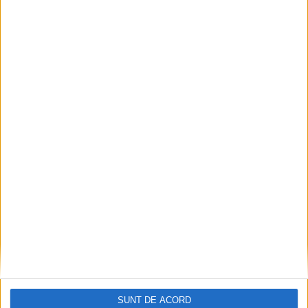
2026-08-07
ANUNŢ OPRIRE APĂ ÎN BOCȘA
2026-08-07
SUNT DE ACORD