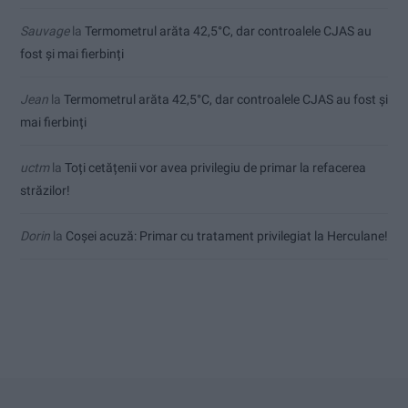
Sauvage
la
Termometrul arăta 42,5°C, dar controalele CJAS au
fost și mai fierbinți
Jean
la
Termometrul arăta 42,5°C, dar controalele CJAS au fost și
mai fierbinți
uctm
la
Toți cetățenii vor avea privilegiu de primar la refacerea
străzilor!
Dorin
la
Coșei acuză: Primar cu tratament privilegiat la Herculane!