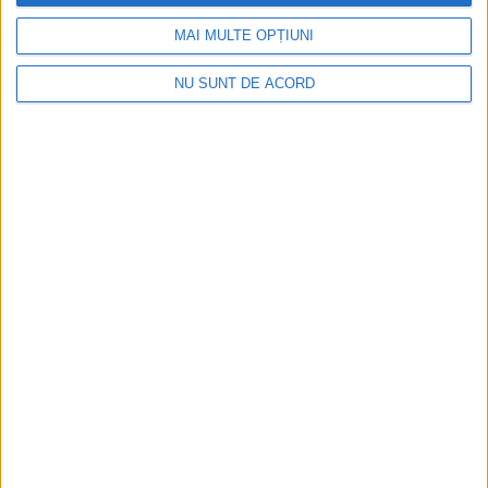
MAI MULTE OPȚIUNI
NU SUNT DE ACORD
Înainte au fost 44 și-acum au rămas… 50!
2026-08-07
Arhive