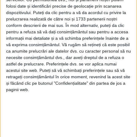
folosi date și identificări precise de geolocație prin scanarea
dispozitivului. Puteți da clic pentru a vă da acordul cu privire la
prelucrarea realizată de către noi și 1733 partenerii noștri
conform descrierii de mai sus. În mod alternativ, puteți da clic
pentru a refuza să vă dați consimțământul sau pentru a accesa
informații mai detaliate și a vă schimba preferințele înainte de a
vă exprima consimțământul.
Vă rugăm să rețineți că este posibil
ca anumite prelucrări ale datelor dvs. cu caracter personal să nu
necesite consimțământul dvs., dar aveți dreptul de a refuza o
astfel de prelucrare. Preferințele dvs. se vor aplica numai
acestui site web. Puteți să vă schimbați preferințele sau să vă
retrageți consimțământul în orice moment, revenind la acest site
și făcând clic pe butonul "Confidențialitate" din partea de jos a
Șeful social-democraților cărășeni
rămâne optimist,
paginii web.
transmițând „un singur gând: Victorie! Consiliul
Politic județean al PSD a decis susținerea moțiunii
conduse de președintele Marcel Ciolacu și prim-
vicepreședintele
Sorin Grindeanu
în perspectiva
Congresului din 24 august. Cu această ocazie, am