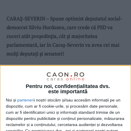
CARAȘ-SEVERIN – Spune optimist deputatul social-
democrat Silviu Hurduzeu, care crede că PSD va
cuceri atât președinția, cât și majoritatea
parlamentară, iar în Caraș-Severin va avea cei mai
mulți deputați și senatori!
Pentru noi, confidențialitatea dvs.
este importantă
Noi și
parteneri
i noștri stocăm și/sau accesăm informații pe un
dispozitiv, cum ar fi cookie-urile, și procesăm date personale,
cum ar fi identificatori unici și informații standard trimise de un
dispozitiv pentru publicitate și conținut personalizate, măsurarea
reclamelor și a conținutului, cercetarea audienței și dezvoltarea
serviciilor.
Cu permisiunea dvs., noi și partenerii noștri putem