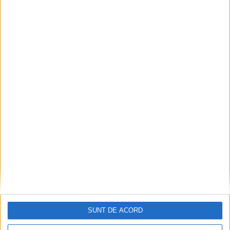
Impact frontal mortal pe DN 6, la Armeniș
2026-08-09
SUNT DE ACORD