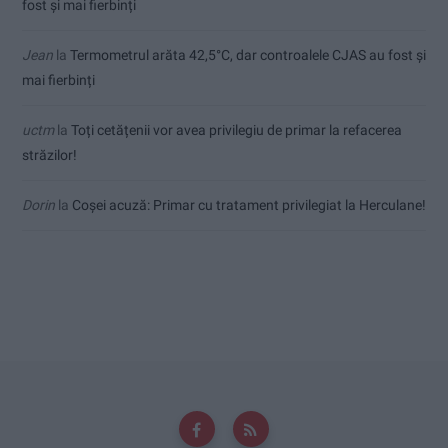
fost și mai fierbinți
Jean
la
Termometrul arăta 42,5°C, dar controalele CJAS au fost și
mai fierbinți
uctm
la
Toți cetățenii vor avea privilegiu de primar la refacerea
străzilor!
Dorin
la
Coșei acuză: Primar cu tratament privilegiat la Herculane!