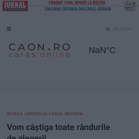
S
e
a
r
c
h
f
ŞTIRILE JUDEŢULUI CARAŞ-SEVERIN
o
Vom câștiga toate rândurile
r
de alegeri!