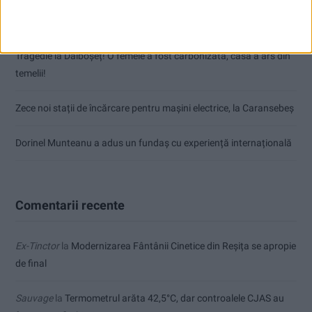
Impact frontal mortal pe DN 6, la Armeniș
Tragedie la Dalboşeț! O femeie a fost carbonizată, casa a ars din
temelii!
Zece noi stații de încărcare pentru mașini electrice, la Caransebeș
Dorinel Munteanu a adus un fundaș cu experiență internațională
Comentarii recente
Ex-Tinctor
la
Modernizarea Fântânii Cinetice din Reșița se apropie
de final
Sauvage
la
Termometrul arăta 42,5°C, dar controalele CJAS au