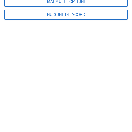
MAI MULTE OPȚIUNI
NU SUNT DE ACORD
Tragedie la Dalboşeț! O femeie a fost carbonizată,
casa a ars din temelii!
2026-08-09
Arhive