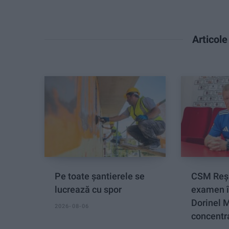
Articol
Pe toate șantierele se
CSM Reși
lucrează cu spor
examen î
Dorinel 
2026-08-06
concentra