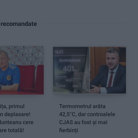
e recomandate
ța, primul
Termometrul arăta
n deplasare!
42,5°C, dar controalele
Munteanu cere
CJAS au fost și mai
re totală!
fierbinți