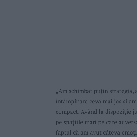
„Am schimbat puțin strategia, 
întâmpinare ceva mai jos și am
compact. Având la dispoziție ju
pe spațiile mari pe care adversa
faptul că am avut câteva emoții