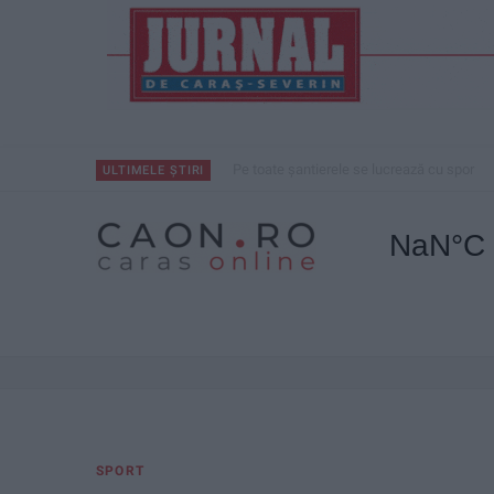
Pe toate șantierele se lucrează cu spor
ULTIMELE ȘTIRI
SPORT