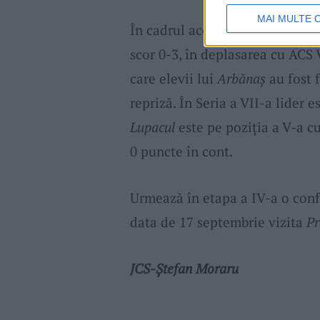
MAI MULTE 
În cadrul aceleiași etape,
Progr
scor 0-3, în deplasarea cu ACS V
care elevii lui
Arbănaș
au fost 
repriză. În Seria a VII-a lider 
Lupacul
este pe poziția a V-a cu
0 puncte în cont.
Urmează în etapa a IV-a o con
data de 17 septembrie vizita
Pr
JCS-Ștefan Moraru