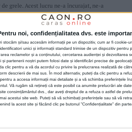
 de grele. Acest lucru ne-a încurajat, ne-a
criem și al treilea gol. Felicit pe această
ă sunt adevărate caractere. Noi am făcut
Pentru noi, confidențialitatea dvs. este importa
uă etape, doar că strategia a fost puțin
tri stocăm și/sau accesăm informații pe un dispozitiv, cum ar fi cookie-u
îmi pare chiar rău că nu am folosit strategia
dentificatori unici și informații standard trimise de un dispozitiv pentru p
n primele două etape. Poate și jocul cu
CSM
rea reclamelor și a conținutului, cercetarea audienței și dezvoltarea ser
 și partenerii noștri putem folosi date și identificări precise de geoloca
 am vrut să joc foarte avansat, dar deocamdată
i da clic pentru a vă da acordul cu privire la prelucrarea realizată de cătr
form descrierii de mai sus. În mod alternativ, puteți da clic pentru a refu
edea la următorul joc cum ne vom prezenta,
entru a accesa informații mai detaliate și a vă schimba preferințele în
sperăm să câștigăm. Vrem să urcăm în
ntul.
Vă rugăm să rețineți că este posibil ca anumite prelucrări ale date
te consimțământul dvs., dar aveți dreptul de a refuza o astfel de prelu
larat
antrenorul Lucian Dobre.
umai acestui site web. Puteți să vă schimbați preferințele sau să vă ret
nind la acest site și făcând clic pe butonul "Confidențialitate" din parte
anac, Vasilescu, Vichente, Lucica, Danci,
.