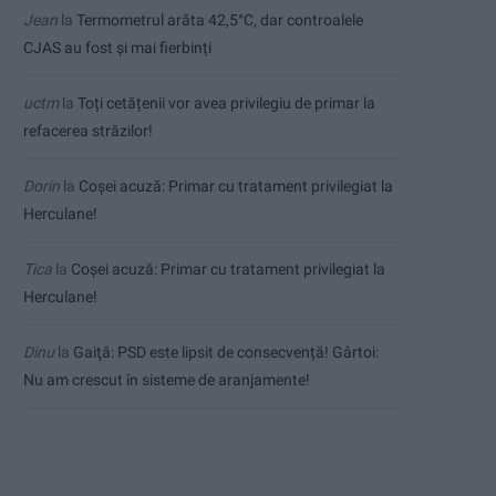
Jean
la
Termometrul arăta 42,5°C, dar controalele
CJAS au fost și mai fierbinți
uctm
la
Toți cetățenii vor avea privilegiu de primar la
refacerea străzilor!
Dorin
la
Coșei acuză: Primar cu tratament privilegiat la
Herculane!
Tica
la
Coșei acuză: Primar cu tratament privilegiat la
Herculane!
Dinu
la
Gaiţă: PSD este lipsit de consecvență! Gârtoi:
Nu am crescut în sisteme de aranjamente!