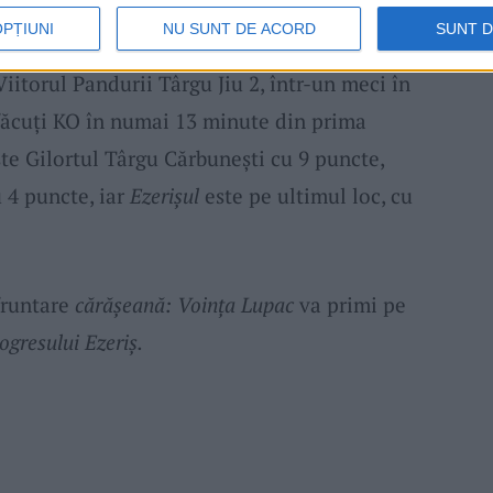
OPȚIUNI
NU SUNT DE ACORD
SUNT 
esul Ezeriș
a pierdut la scor de neprezentare,
iitorul Pandurii Târgu Jiu 2, într-un meci în
făcuți KO în numai 13 minute din prima
este Gilortul Târgu Cărbunești cu 9 puncte,
 4 puncte, iar
Ezerișul
este pe ultimul loc, cu
fruntare
cărășeană:
Voința Lupac
va primi pe
ogresului Ezeriș.