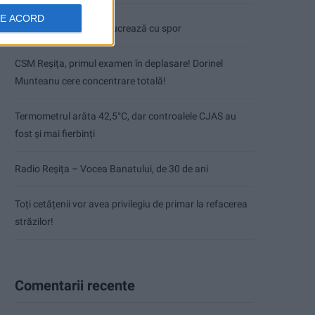
DE ACORD
Pe toate șantierele se lucrează cu spor
CSM Reșița, primul examen în deplasare! Dorinel
Munteanu cere concentrare totală!
Termometrul arăta 42,5°C, dar controalele CJAS au
fost și mai fierbinți
Radio Reșița – Vocea Banatului, de 30 de ani
Toți cetățenii vor avea privilegiu de primar la refacerea
străzilor!
Comentarii recente