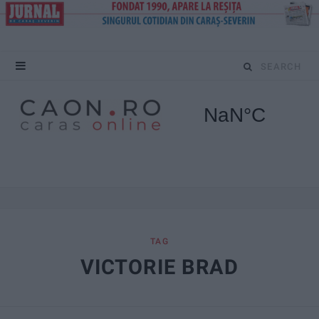
S
e
a
r
c
h
f
TAG
VICTORIE BRAD
o
r