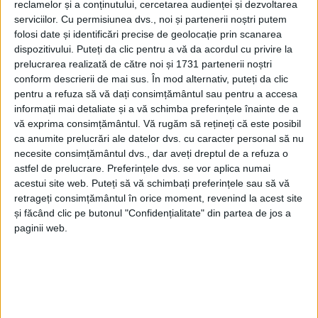
reclamelor și a conținutului, cercetarea audienței și dezvoltarea
serviciilor.
Cu permisiunea dvs., noi și partenerii noștri putem
CARAȘ-SEVERIN – AFC Voința Lupac a obținut sâmbătă, 10
folosi date și identificări precise de geolocație prin scanarea
septembrie, primul succes din actuala ediție a Ligii 3, după ce
dispozitivului. Puteți da clic pentru a vă da acordul cu privire la
s-a impus cu scorul de 3-1 cu CS Armata Aurul Brad! Dan Ovidiu
prelucrarea realizată de către noi și 1731 partenerii noștri
și Manu Jinga cu o „dublă” au semnat reușitele echipei
conform descrierii de mai sus. În mod alternativ, puteți da clic
pregătite de Lucian Dobre!
pentru a refuza să vă dați consimțământul sau pentru a accesa
informații mai detaliate și a vă schimba preferințele înainte de a
vă exprima consimțământul.
Vă rugăm să rețineți că este posibil
ca anumite prelucrări ale datelor dvs. cu caracter personal să nu
necesite consimțământul dvs., dar aveți dreptul de a refuza o
astfel de prelucrare. Preferințele dvs. se vor aplica numai
acestui site web. Puteți să vă schimbați preferințele sau să vă
retrageți consimțământul în orice moment, revenind la acest site
și făcând clic pe butonul "Confidențialitate" din partea de jos a
paginii web.