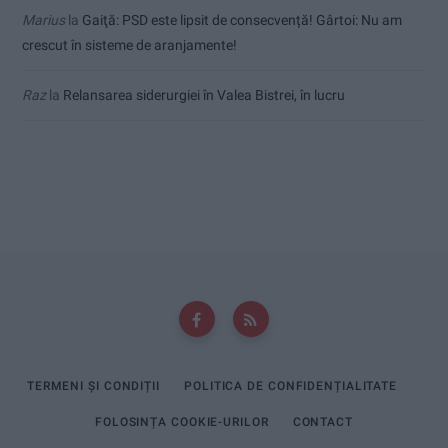
Marius
la
Gaiţă: PSD este lipsit de consecvență! Gârtoi: Nu am
crescut în sisteme de aranjamente!
Raz
la
Relansarea siderurgiei în Valea Bistrei, în lucru
TERMENI ȘI CONDIȚII
POLITICA DE CONFIDENȚIALITATE
FOLOSINȚA COOKIE-URILOR
CONTACT