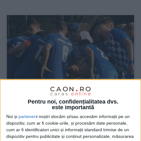
:
Pentru noi, confidențialitatea dvs.
SPORT
este importantă
Voința Lupac vine cu trei puncte de la
Noi și
parteneri
i noștri stocăm și/sau accesăm informații pe un
dispozitiv, cum ar fi cookie-urile, și procesăm date personale,
Brad
cum ar fi identificatori unici și informații standard trimise de un
dispozitiv pentru publicitate și conținut personalizate, măsurarea
11 SEPTEMBRIE 2022, 10:00 AM
2 MINUTE DE CITIRE