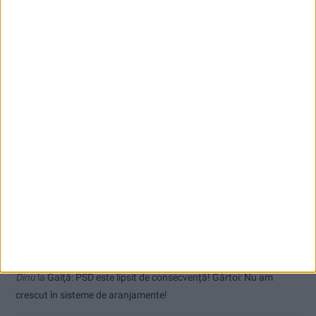
VIDEO! CSM Caransebeș, eliminare dramatică în Cupa României
Coșei acuză: Primar cu tratament privilegiat la Herculane!
Nu aprinde pericolul! Arderea vegetației uscate este interzisă!
Comentarii recente
Dorin
la
Coșei acuză: Primar cu tratament privilegiat la Herculane!
Tica
la
Coșei acuză: Primar cu tratament privilegiat la Herculane!
Dinu
la
Gaiţă: PSD este lipsit de consecvență! Gârtoi: Nu am
crescut în sisteme de aranjamente!