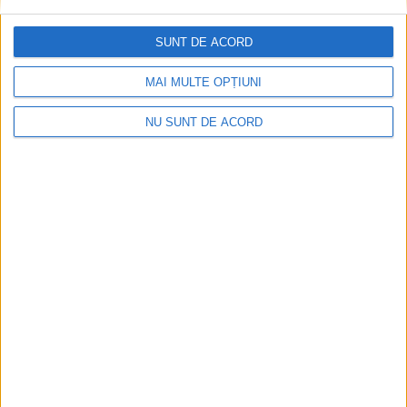
ANUNŢ OPRIRE APĂ ÎN BOCȘA
SUNT DE ACORD
2026-08-07
MAI MULTE OPȚIUNI
NU SUNT DE ACORD
Înainte au fost 44 și-acum au rămas… 50!