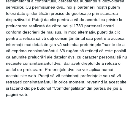
reclamelor și a conținutului, cercetarea audienței și dezvoltarea
serviciilor.
Cu permisiunea dvs., noi și partenerii noștri putem
folosi date și identificări precise de geolocație prin scanarea
dispozitivului. Puteți da clic pentru a vă da acordul cu privire la
prelucrarea realizată de către noi și 1733 partenerii noștri
conform descrierii de mai sus. În mod alternativ, puteți da clic
pentru a refuza să vă dați consimțământul sau pentru a accesa
informații mai detaliate și a vă schimba preferințele înainte de a
vă exprima consimțământul.
Vă rugăm să rețineți că este posibil
Analiza înaintată Instituţiei Prefectului de către
ca anumite prelucrări ale datelor dvs. cu caracter personal să nu
Inspectoratul Şcolar
relevă faptul că în primul
necesite consimțământul dvs., dar aveți dreptul de a refuza o
astfel de prelucrare. Preferințele dvs. se vor aplica numai
trimestru al acestui an nu au fost înregistrate
fapte
acestui site web. Puteți să vă schimbați preferințele sau să vă
infracţionale
în niciuna din zonele adiacente celor
retrageți consimțământul în orice moment, revenind la acest site
și făcând clic pe butonul "Confidențialitate" din partea de jos a
411 unităţi de învăţământ preuniversitar din judeţ.
paginii web.
În schimb, a crescut numărul celor înregistrate în
incinta
şcolilor,
de la 9 la 12, comparativ cu aceeaşi
perioadă a anului trecut.