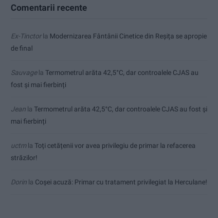
Comentarii recente
Ex-Tinctor
la
Modernizarea Fântânii Cinetice din Reșița se apropie
de final
Sauvage
la
Termometrul arăta 42,5°C, dar controalele CJAS au
fost și mai fierbinți
Jean
la
Termometrul arăta 42,5°C, dar controalele CJAS au fost și
mai fierbinți
uctm
la
Toți cetățenii vor avea privilegiu de primar la refacerea
străzilor!
Dorin
la
Coșei acuză: Primar cu tratament privilegiat la Herculane!