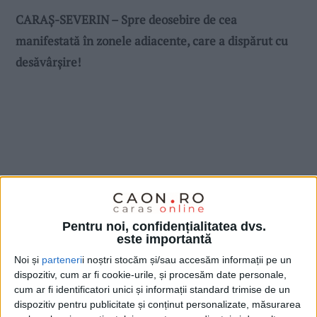
CARAŞ-SEVERIN – Spre deosebire de cea
manifestată în zonele adiacente, care a dispărut cu
desăvârşire!
Pentru noi, confidențialitatea dvs.
este importantă
Noi și
parteneri
i noștri stocăm și/sau accesăm informații pe un
dispozitiv, cum ar fi cookie-urile, și procesăm date personale,
cum ar fi identificatori unici și informații standard trimise de un
dispozitiv pentru publicitate și conținut personalizate, măsurarea