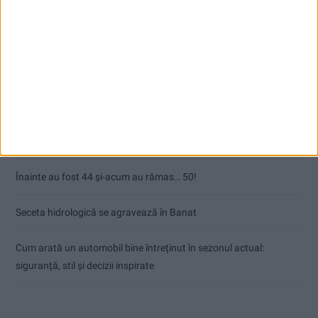
Articole recente
Ultimul bloc de locuințe sociale din Stavila, recepționat
ANUNŢ OPRIRE APĂ ÎN BOCȘA
Înainte au fost 44 și-acum au rămas… 50!
Seceta hidrologică se agravează în Banat
Cum arată un automobil bine întreținut în sezonul actual:
siguranță, stil și decizii inspirate