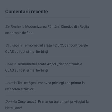
Comentarii recente
Ex-Tinctor
la
Modernizarea Fântânii Cinetice din Reșița
se apropie de final
Sauvage
la
Termometrul arăta 42,5°C, dar controalele
CJAS au fost și mai fierbinți
Jean
la
Termometrul arăta 42,5°C, dar controalele
CJAS au fost și mai fierbinți
uctm
la
Toți cetățenii vor avea privilegiu de primar la
refacerea străzilor!
Dorin
la
Coșei acuză: Primar cu tratament privilegiat la
Herculane!