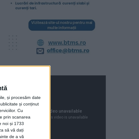
ntă
rile, și procesăm date
ublicitate și conținut
viciilor.
Cu
ție prin scanarea
e noi și 1733
za să vă dați
ainte de a vă