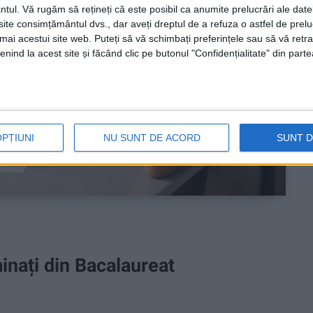
ntul.
Vă rugăm să rețineți că este posibil ca anumite prelucrări ale date
te consimțământul dvs., dar aveți dreptul de a refuza o astfel de prelu
umai acestui site web. Puteți să vă schimbați preferințele sau să vă ret
nind la acest site și făcând clic pe butonul "Confidențialitate" din parte
OPȚIUNI
NU SUNT DE ACORD
SUNT 
minați din Bacalaureat