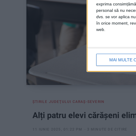
exprima consimțămâ
personal să nu necesi
dvs. se vor aplica n
în orice moment, reve
web.
MAI MULTE 
ŞTIRILE JUDEŢULUI CARAŞ-SEVERIN
Alți patru elevi cărășeni eli
11 IUNIE 2025, 01:22 PM
3 MINUTE DE CITIRE