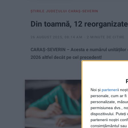
ŞTIRILE JUDEŢULUI CARAŞ-SEVERIN
Din toamnă, 12 reorganizate
26 AUGUST 2025, 08:14 AM
2 MINUTE DE CITIRE
CARAȘ-SEVERIN – Acesta e numărul unităților d
2026 altfel decât pe cel precedent!
Noi și
parteneri
i noș
personale, cum ar fi i
personalizate, măsura
permisiunea dvs., noi
dispozitivului. Puteț
partenerii noștri con
consimțământul sau p