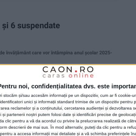
 și 6 suspendate
e învățământ care vor întâmpina anul școlar 2025-
Pentru noi, confidențialitatea dvs. este importa
tri stocăm și/sau accesăm informații pe un dispozitiv, cum ar fi cookie-u
dentificatori unici și informații standard trimise de un dispozitiv pentru p
rea reclamelor și a conținutului, cercetarea audienței și dezvoltarea ser
 și partenerii noștri putem folosi date și identificări precise de geoloca
i da clic pentru a vă da acordul cu privire la prelucrarea realizată de cătr
form descrierii de mai sus. În mod alternativ, puteți da clic pentru a refu
entru a accesa informații mai detaliate și a vă schimba preferințele în