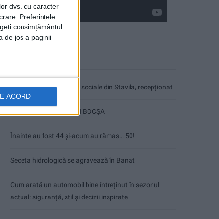
lor dvs. cu caracter
crare. Preferințele
rageți consimțământul
a de jos a paginii
Articole recente
Ultimul bloc de locuințe sociale din Stavila, recepționat
DE ACORD
ANUNŢ OPRIRE APĂ ÎN BOCȘA
Înainte au fost 44 și-acum au rămas… 50!
Seceta hidrologică se agravează în Banat
Cum arată un automobil bine întreținut în sezonul
actual: siguranță, stil și decizii inspirate