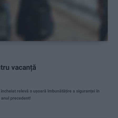
tru vacanță
ncheiat relevă o ușoară îmbunătățire a siguranței în
u anul precedent!