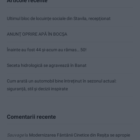
Articole recente
Ultimul bloc de locuințe sociale din Stavila, recepționat
ANUNŢ OPRIRE APĂ ÎN BOCȘA
Înainte au fost 44 și-acum au rămas… 50!
Seceta hidrologică se agravează în Banat
Cum arată un automobil bine întreținut în sezonul actual:
siguranță, stil și decizii inspirate
Comentarii recente
Sauvage
la
Modernizarea Fântânii Cinetice din Reșița se apropie