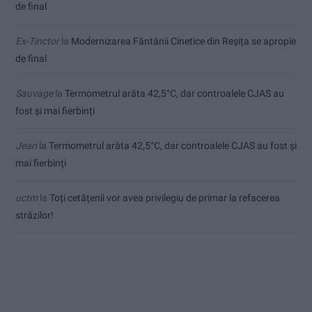
de final
Ex-Tinctor
la
Modernizarea Fântânii Cinetice din Reșița se apropie
de final
Sauvage
la
Termometrul arăta 42,5°C, dar controalele CJAS au
fost și mai fierbinți
Jean
la
Termometrul arăta 42,5°C, dar controalele CJAS au fost și
mai fierbinți
uctm
la
Toți cetățenii vor avea privilegiu de primar la refacerea
străzilor!