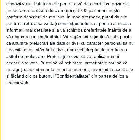
sale, simbolizează eforturile de redefinire ale
dispozitivului. Puteți da clic pentru a vă da acordul cu privire la
prelucrarea realizată de către noi și 1733 partenerii noștri
orașului și importanța încrederii între oameni. Și
conform descrierii de mai sus. În mod alternativ, puteți da clic
asta în ciuda condițiilor meteo dificile. „Sunt încântat
pentru a refuza să vă dați consimțământul sau pentru a accesa
informații mai detaliate și a vă schimba preferințele înainte de a
că am finalizat prima mea
operă de artă în România
,
vă exprima consimțământul.
Vă rugăm să rețineți că este posibil
mai exact în orașul
Reșița.
Am avut un sentiment
ca anumite prelucrări ale datelor dvs. cu caracter personal să nu
clar că orașul trece printr-o trezire culturală. Lucrul
necesite consimțământul dvs., dar aveți dreptul de a refuza o
astfel de prelucrare. Preferințele dvs. se vor aplica numai
la
fațade
atât de mari și impunătoare este
acestui site web. Puteți să vă schimbați preferințele sau să vă
întotdeauna o provocare stimulantă. Deși condițiile
retrageți consimțământul în orice moment, revenind la acest site
și făcând clic pe butonul "Confidențialitate" din partea de jos a
meteorologice nu au fost cele mai favorabile de data
paginii web.
aceasta, am reușit să lucrez în siguranță și, luându-
mi câteva zile în plus, am dus cu succes lucrarea la
bun sfârșit. Sper sincer că aceasta va fi una dintre
lucrările care, în viitor, vor face parte dintr-o serie
mai amplă de
picturi murale
capabile nu doar să
aducă arta în oraș, ci și să-l transforme într-un