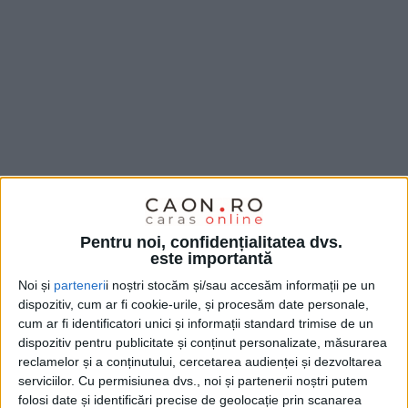
Pentru noi, confidențialitatea dvs.
este importantă
Este prima sa intervenție artistică în România, iar
Noi și
parteneri
i noștri stocăm și/sau accesăm informații pe un
dispozitiv, cum ar fi cookie-urile, și procesăm date personale,
tema aleasă –
„Încredere“
– vorbește despre
cum ar fi identificatori unici și informații standard trimise de un
colaborare, empatie și renașterea comunității
dispozitiv pentru publicitate și conținut personalizate, măsurarea
reșițene.
Artistul a lucrat aproape două săptămâni la
reclamelor și a conținutului, cercetarea audienței și dezvoltarea
serviciilor.
Cu permisiunea dvs., noi și partenerii noștri putem
Reșița,
realizând o
pictură
care, potrivit declarațiilor
folosi date și identificări precise de geolocație prin scanarea