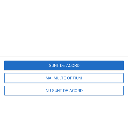
Articole recomandate
SUNT DE ACORD
MAI MULTE OPȚIUNI
NU SUNT DE ACORD
Doi studenți ai Universității „Aurel Vlaicu” din