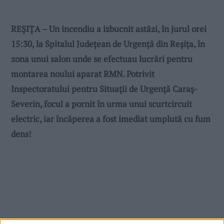
REȘIȚA – Un incendiu a izbucnit astăzi, în jurul orei
15:30, la Spitalul Județean de Urgență din Reșița, în
zona unui salon unde se efectuau lucrări pentru
montarea noului aparat RMN. Potrivit
Inspectoratului pentru Situații de Urgență Caraș-
Severin, focul a pornit în urma unui scurtcircuit
electric, iar încăperea a fost imediat umplută cu fum
dens!