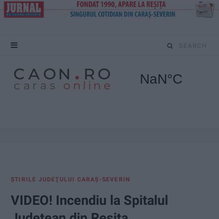
S
e
a
r
c
h
f
ŞTIRILE JUDEŢULUI CARAŞ-SEVERIN
o
VIDEO! Incendiu la Spitalul
r
Județean din Reșița