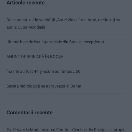
Articole recente
Doi studenți ai Universității „Aurel Vlaicu” din Arad, medaliați cu
aur la Cupa Mondială
Ultimul bloc de locuințe sociale din Stavila, recepționat
ANUNŢ OPRIRE APĂ ÎN BOCȘA
Înainte au fost 44 și-acum au rămas… 50!
Seceta hidrologică se agravează în Banat
Comentarii recente
Ex-Tinctor
la
Modernizarea Fântânii Cinetice din Reșița se apropie