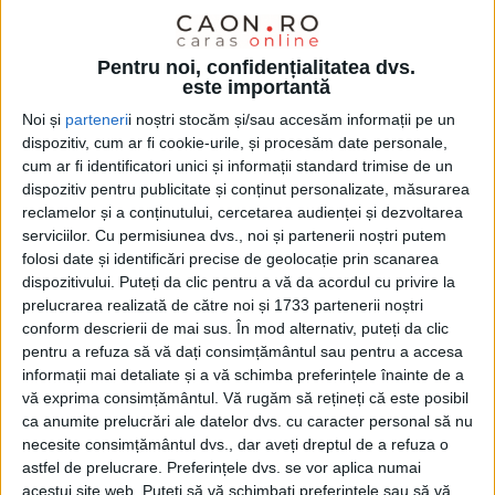
Pentru noi, confidențialitatea dvs.
este importantă
Noi și
parteneri
i noștri stocăm și/sau accesăm informații pe un
dispozitiv, cum ar fi cookie-urile, și procesăm date personale,
cum ar fi identificatori unici și informații standard trimise de un
dispozitiv pentru publicitate și conținut personalizate, măsurarea
reclamelor și a conținutului, cercetarea audienței și dezvoltarea
serviciilor.
Cu permisiunea dvs., noi și partenerii noștri putem
folosi date și identificări precise de geolocație prin scanarea
dispozitivului. Puteți da clic pentru a vă da acordul cu privire la
prelucrarea realizată de către noi și 1733 partenerii noștri
conform descrierii de mai sus. În mod alternativ, puteți da clic
pentru a refuza să vă dați consimțământul sau pentru a accesa
informații mai detaliate și a vă schimba preferințele înainte de a
ISU Caraș-Severin
a anunțat că la fața locului au
vă exprima consimțământul.
Vă rugăm să rețineți că este posibil
ca anumite prelucrări ale datelor dvs. cu caracter personal să nu
intervenit
pompierii militari din cadrul
necesite consimțământul dvs., dar aveți dreptul de a refuza o
Detașamentului Reșița
, cu două autospeciale de
astfel de prelucrare. Preferințele dvs. se vor aplica numai
acestui site web. Puteți să vă schimbați preferințele sau să vă