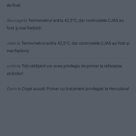
de final
Sauvage
la
Termometrul arăta 42,5°C, dar controalele CJAS au
fost și mai fierbinți
Jean
la
Termometrul arăta 42,5°C, dar controalele CJAS au fost și
mai fierbinți
uctm
la
Toți cetățenii vor avea privilegiu de primar la refacerea
străzilor!
Dorin
la
Coșei acuză: Primar cu tratament privilegiat la Herculane!