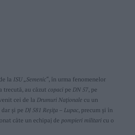
 de la
ISU „Semenic“
, în urma fenomenelor
 trecută, au căzut
copaci
pe
DN 57
, pe
venit cei de la
Drumuri Naționale
cu un
, dar și pe
DJ 581 Reșița – Lupac
, precum și în
onat câte un echipaj de
pompieri militari
cu o