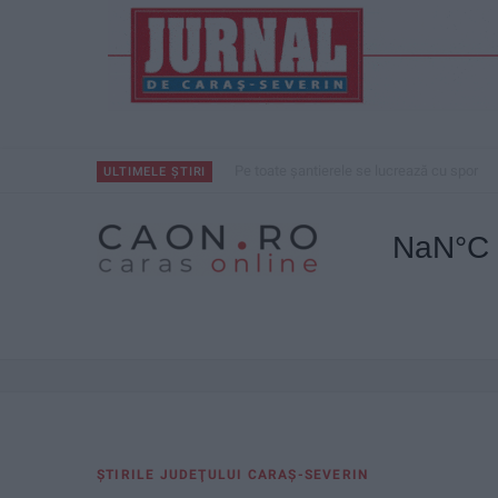
Pe toate șantierele se lucrează cu spor
ULTIMELE ȘTIRI
ŞTIRILE JUDEŢULUI CARAŞ-SEVERIN