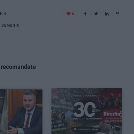
N 6
0
U SEMENIC
e recomandate