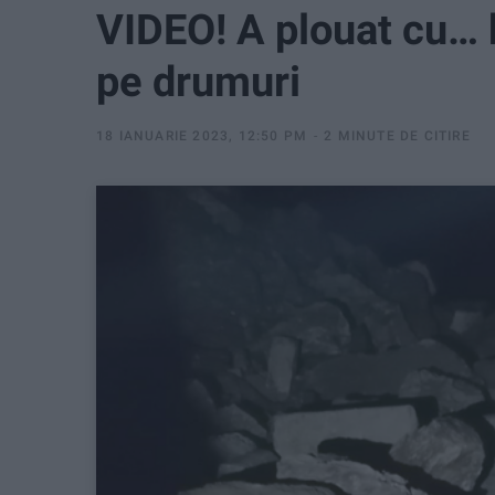
VIDEO! A plouat cu… 
pe drumuri
18 IANUARIE 2023, 12:50 PM
2 MINUTE DE CITIRE