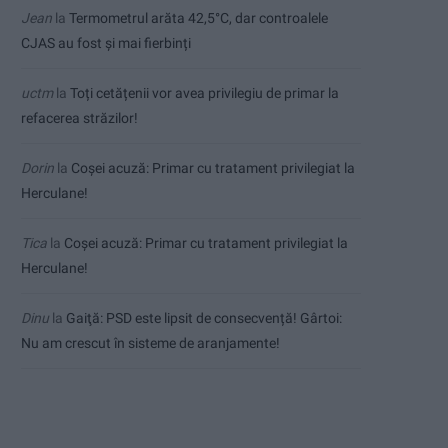
Jean
la
Termometrul arăta 42,5°C, dar controalele
CJAS au fost și mai fierbinți
uctm
la
Toți cetățenii vor avea privilegiu de primar la
refacerea străzilor!
Dorin
la
Coșei acuză: Primar cu tratament privilegiat la
Herculane!
Tica
la
Coșei acuză: Primar cu tratament privilegiat la
Herculane!
Dinu
la
Gaiţă: PSD este lipsit de consecvență! Gârtoi:
Nu am crescut în sisteme de aranjamente!