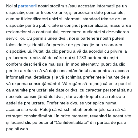
Noi și
parteneri
i noștri stocăm și/sau accesăm informații pe un
ŞTIRILE JUDEŢULUI CARAŞ-SEVERIN
dispozitiv, cum ar fi cookie-urile, și procesăm date personale,
cum ar fi identificatori unici și informații standard trimise de un
Amendați și lăsați fără permis pentru
dispozitiv pentru publicitate și conținut personalizate, măsurarea
că au mers pe drum închis
reclamelor și a conținutului, cercetarea audienței și dezvoltarea
serviciilor.
Cu permisiunea dvs., noi și partenerii noștri putem
2 FEBRUARIE 2023, 04:01 PM
2 MINUTE DE CITIRE
folosi date și identificări precise de geolocație prin scanarea
dispozitivului. Puteți da clic pentru a vă da acordul cu privire la
COZLA – Tronsonul închis de pe DN 57 aduce primele sancțiuni,
prelucrarea realizată de către noi și 1733 partenerii noștri
nu însă pentru vreun vinovat pentru delăsarea zonei, ci pentru
conform descrierii de mai sus. În mod alternativ, puteți da clic
doi conducători auto!
pentru a refuza să vă dați consimțământul sau pentru a accesa
informații mai detaliate și a vă schimba preferințele înainte de a
vă exprima consimțământul.
Vă rugăm să rețineți că este posibil
ca anumite prelucrări ale datelor dvs. cu caracter personal să nu
necesite consimțământul dvs., dar aveți dreptul de a refuza o
astfel de prelucrare. Preferințele dvs. se vor aplica numai
acestui site web. Puteți să vă schimbați preferințele sau să vă
retrageți consimțământul în orice moment, revenind la acest site
și făcând clic pe butonul "Confidențialitate" din partea de jos a
paginii web.