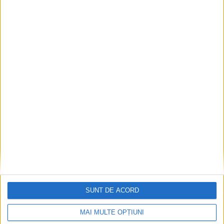
ŞTIRILE JUDEŢULUI CARAŞ-SEVERIN
Drumul spre Slatina Timiş, dinspre
European, este închis! Probleme la
podul peste Timiș!
26 IUNIE 2020, 04:44 PM
1 MINUT DE CITIRE
SUNT DE ACORD
SLATINA TIMIŞ – În urma fenomenelor hidrometeorologice din
MAI MULTE OPȚIUNI
perioada 18-22 iunie 2020, care au afectat structura de