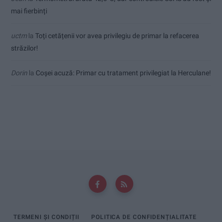
mai fierbinți
uctm
la
Toți cetățenii vor avea privilegiu de primar la refacerea
străzilor!
Dorin
la
Coșei acuză: Primar cu tratament privilegiat la Herculane!
TERMENI ȘI CONDIȚII
POLITICA DE CONFIDENȚIALITATE