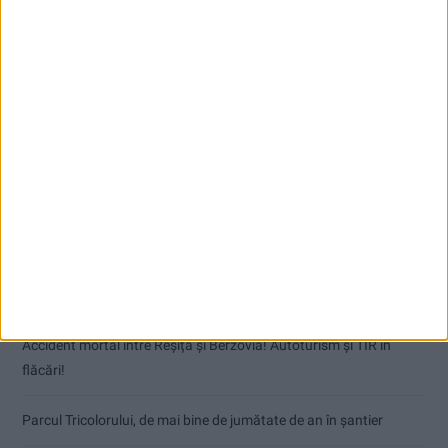
Articole recente
Accident mortal între Reșița și Berzovia! Autoturism și TIR în
flăcări!
Parcul Tricolorului, de mai bine de jumătate de an în șantier