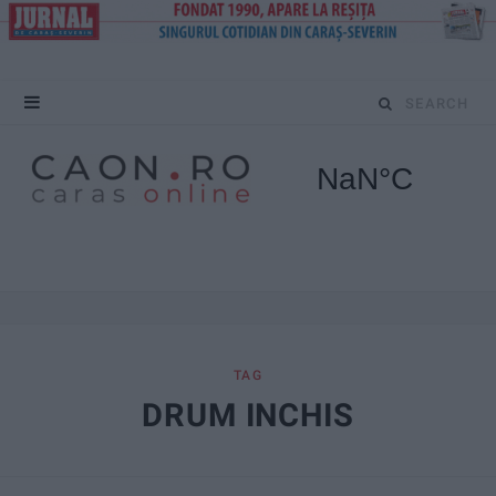
S
e
a
r
c
h
f
TAG
DRUM INCHIS
o
r