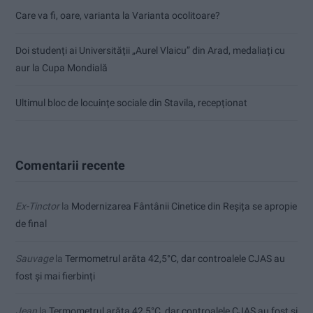
Care va fi, oare, varianta la Varianta ocolitoare?
Doi studenți ai Universității „Aurel Vlaicu” din Arad, medaliați cu
aur la Cupa Mondială
Ultimul bloc de locuințe sociale din Stavila, recepționat
Comentarii recente
Ex-Tinctor
la
Modernizarea Fântânii Cinetice din Reșița se apropie
de final
Sauvage
la
Termometrul arăta 42,5°C, dar controalele CJAS au
fost și mai fierbinți
Jean
la
Termometrul arăta 42,5°C, dar controalele CJAS au fost și