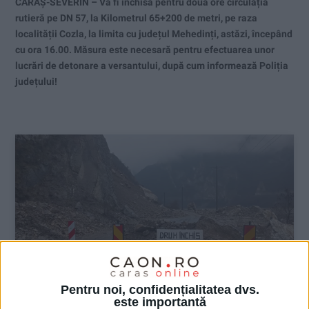
CARAȘ-SEVERIN – Va fi închisă pentru două ore circulația
rutieră pe DN 57, la Kilometrul 65+200 de metri, pe raza
localității Cozla, la limita cu județul Mehedinți, astăzi, începând
cu ora 16.00. Măsura este necesară pentru efectuarea unor
lucrări de detonare a versantului, după cum informează Poliția
județului!
Pentru noi, confidențialitatea dvs.
este importantă