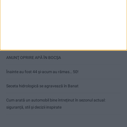
Articole recente
Ultimul bloc de locuințe sociale din Stavila, recepționat
ANUNŢ OPRIRE APĂ ÎN BOCȘA
Înainte au fost 44 și-acum au rămas… 50!
Seceta hidrologică se agravează în Banat
Cum arată un automobil bine întreținut în sezonul actual:
siguranță, stil și decizii inspirate