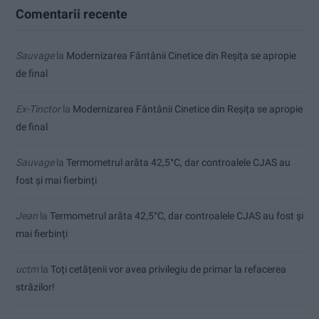
Comentarii recente
Sauvage
la
Modernizarea Fântânii Cinetice din Reșița se apropie
de final
Ex-Tinctor
la
Modernizarea Fântânii Cinetice din Reșița se apropie
de final
Sauvage
la
Termometrul arăta 42,5°C, dar controalele CJAS au
fost și mai fierbinți
Jean
la
Termometrul arăta 42,5°C, dar controalele CJAS au fost și
mai fierbinți
uctm
la
Toți cetățenii vor avea privilegiu de primar la refacerea
străzilor!