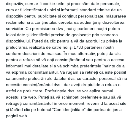
dispozitiv, cum ar fi cookie-urile, și procesăm date personale,
cum ar fi identificatori unici și informații standard trimise de un
dispozitiv pentru publicitate și conținut personalizate, măsurarea
reclamelor și a conținutului, cercetarea audienței și dezvoltarea
serviciilor.
Cu permisiunea dvs., noi și partenerii noștri putem
folosi date și identificări precise de geolocație prin scanarea
dispozitivului. Puteți da clic pentru a vă da acordul cu privire la
prelucrarea realizată de către noi și 1733 partenerii noștri
conform descrierii de mai sus. În mod alternativ, puteți da clic
pentru a refuza să vă dați consimțământul sau pentru a accesa
informații mai detaliate și a vă schimba preferințele înainte de a
vă exprima consimțământul.
Vă rugăm să rețineți că este posibil
ca anumite prelucrări ale datelor dvs. cu caracter personal să nu
necesite consimțământul dvs., dar aveți dreptul de a refuza o
„Principala cauză de producere a acestor
incendii
astfel de prelucrare. Preferințele dvs. se vor aplica numai
acestui site web. Puteți să vă schimbați preferințele sau să vă
rămâne folosirea
focului deschis
în spații deschise, cu
retrageți consimțământul în orice moment, revenind la acest site
scopul de a curăța terenurile de
vegetația uscată,
însă
și făcând clic pe butonul "Confidențialitate" din partea de jos a
această practică este foarte periculoasă care, mai
paginii web.
ales în condiții de vânt, reprezintă un pericol real