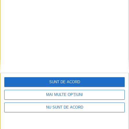
Ultimul bloc de locuințe sociale din Stavila,
recepționat
2026-08-07
SUNT DE ACORD
MAI MULTE OPȚIUNI
NU SUNT DE ACORD