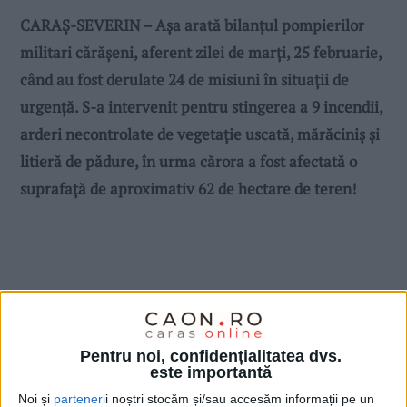
CARAȘ-SEVERIN – Așa arată bilanțul pompierilor
militari cărășeni, aferent zilei de marți, 25 februarie,
când au fost derulate 24 de misiuni în situații de
urgență. S-a intervenit pentru stingerea a 9 incendii,
arderi necontrolate de vegetație uscată, mărăciniș și
litieră de pădure, în urma cărora a fost afectată o
suprafață de aproximativ 62 de hectare de teren!
Pentru noi, confidențialitatea dvs.
este importantă
Noi și
parteneri
i noștri stocăm și/sau accesăm informații pe un