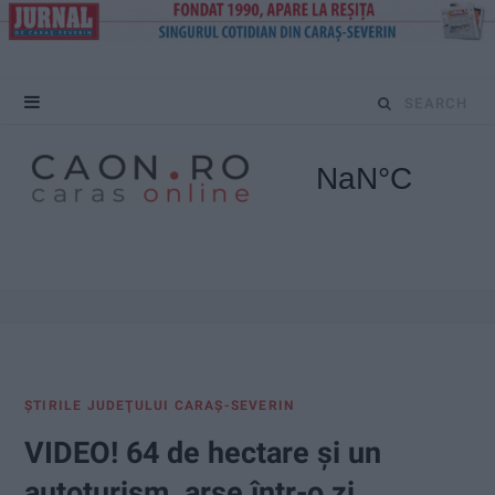
S
e
a
r
c
h
f
ŞTIRILE JUDEŢULUI CARAŞ-SEVERIN
o
VIDEO! 64 de hectare și un
r
autoturism, arse într-o zi