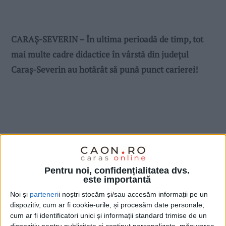
CARAŞ-SEVERIN – În ultima perioadă de timp, tot
mai multe cadre didactice în vârstă din judeţul
Caraş-Severin au hotărât să pună punct carierei!
Pentru noi, confidențialitatea dvs.
este importantă
Noi și
parteneri
i noștri stocăm și/sau accesăm informații pe un
dispozitiv, cum ar fi cookie-urile, și procesăm date personale,
cum ar fi identificatori unici și informații standard trimise de un
dispozitiv pentru publicitate și conținut personalizate, măsurarea