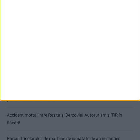
Articole recente
Dorinel Munteanu: Am câștigat prin muncă și implicare totală!
CSM Reșița a rezolvat meciul în două minute și a plecat cu toate
punctele de la Satu Mare
Accident mortal între Reșița și Berzovia! Autoturism și TIR în
flăcări!
Parcul Tricolorului, de mai bine de jumătate de an în șantier