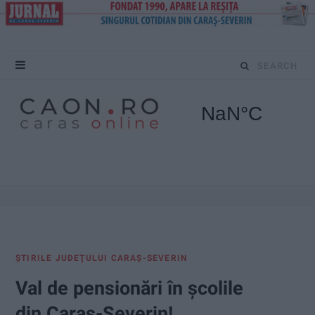
S
e
a
r
c
h
f
ŞTIRILE JUDEŢULUI CARAŞ-SEVERIN
o
Val de pensionări în școlile
r
din Caraş-Severin!