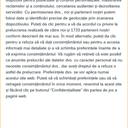
reclamelor și a conținutului, cercetarea audienței și dezvoltarea
serviciilor.
Cu permisiunea dvs., noi și partenerii noștri putem
folosi date și identificări precise de geolocație prin scanarea
dispozitivului. Puteți da clic pentru a vă da acordul cu privire la
prelucrarea realizată de către noi și 1733 partenerii noștri
conform descrierii de mai sus. În mod alternativ, puteți da clic
pentru a refuza să vă dați consimțământul sau pentru a accesa
informații mai detaliate și a vă schimba preferințele înainte de a
vă exprima consimțământul.
Vă rugăm să rețineți că este posibil
Este o realitate că
pensionarea profesorilor
de peste
ca anumite prelucrări ale datelor dvs. cu caracter personal să nu
necesite consimțământul dvs., dar aveți dreptul de a refuza o
60 de ani este motivată din cauza pericolului de
astfel de prelucrare. Preferințele dvs. se vor aplica numai
îmbolnăvire cu
Covid 19
dar, de ce să nu
acestui site web. Puteți să vă schimbați preferințele sau să vă
retrageți consimțământul în orice moment, revenind la acest site
recunoaştem, şi de necesitatea adaptării la predarea
și făcând clic pe butonul "Confidențialitate" din partea de jos a
online. Înlocuirea acestora în sistem este cu adevărat
paginii web.
o problemă, directorii de şcoli trebuind să găsească o
soluţie în acest sens, fie că vorbim de plata cu ora sau
de suplinire, pentru că până la examenul de