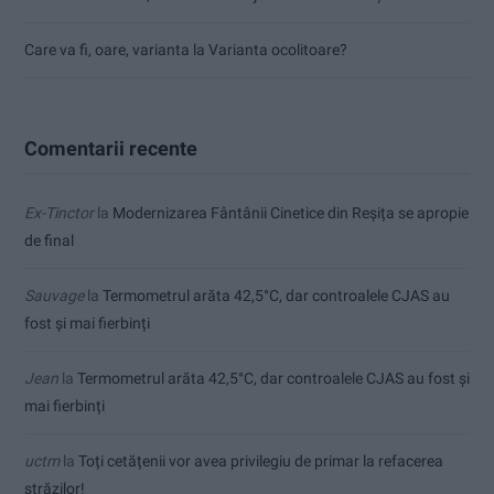
Care va fi, oare, varianta la Varianta ocolitoare?
Comentarii recente
Ex-Tinctor
la
Modernizarea Fântânii Cinetice din Reșița se apropie
de final
Sauvage
la
Termometrul arăta 42,5°C, dar controalele CJAS au
fost și mai fierbinți
Jean
la
Termometrul arăta 42,5°C, dar controalele CJAS au fost și
mai fierbinți
uctm
la
Toți cetățenii vor avea privilegiu de primar la refacerea
străzilor!