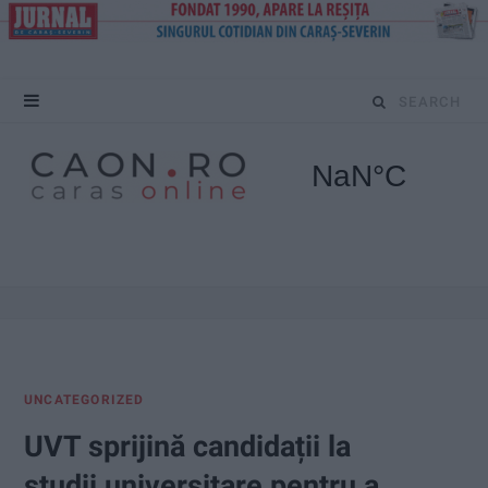
S
e
a
r
c
h
f
UNCATEGORIZED
o
UVT sprijină candidații la
r
studii universitare pentru a