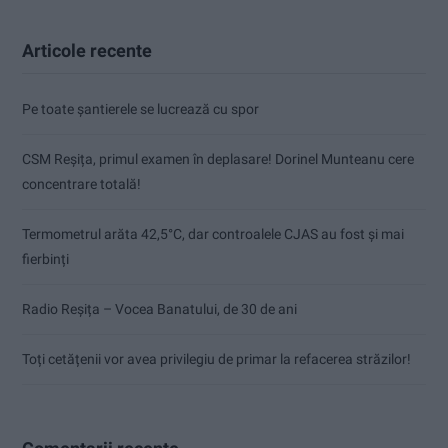
Articole recente
Pe toate șantierele se lucrează cu spor
CSM Reșița, primul examen în deplasare! Dorinel Munteanu cere
concentrare totală!
Termometrul arăta 42,5°C, dar controalele CJAS au fost și mai
fierbinți
Radio Reșița – Vocea Banatului, de 30 de ani
Toți cetățenii vor avea privilegiu de primar la refacerea străzilor!