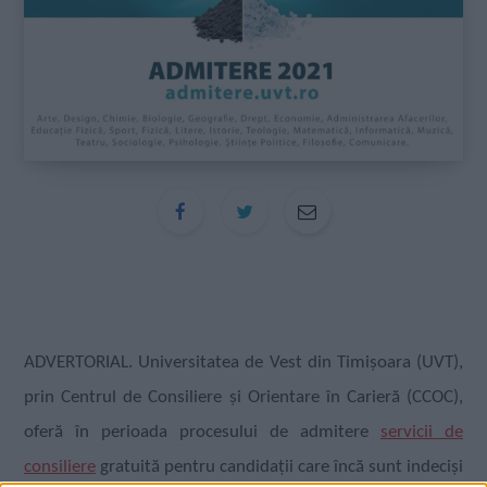
ADVERTORIAL. Universitatea de Vest din Timișoara (UVT),
prin Centrul de Consiliere și Orientare în Carieră (CCOC),
oferă în perioada procesului de admitere
servicii de
consiliere
gratuită pentru candidații care încă sunt indeciși