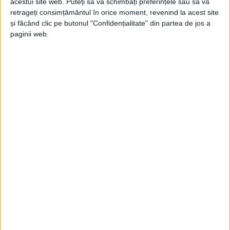
acestui site web. Puteți să vă schimbați preferințele sau să vă
retrageți consimțământul în orice moment, revenind la acest site
și făcând clic pe butonul "Confidențialitate" din partea de jos a
paginii web.
Astfel, candidații pot utiliza platforma de consiliere psiho-
vocațională
YTM
pentru a completa un test de orientare
vocațională, prin care își vor evalua personalitatea,
aptitudinile și interesele profesionale, urmând a primi la
final recomandări cu privire la programele de studii
universitare care se potrivesc profilului lor.
Rectorul UVT, Prof. Univ. Dr. Marilen Gabriel Pirtea: „
Cei
care doresc o ședință de consiliere individuală, pot
solicita acest lucru fie prin completarea
acestui formular
,