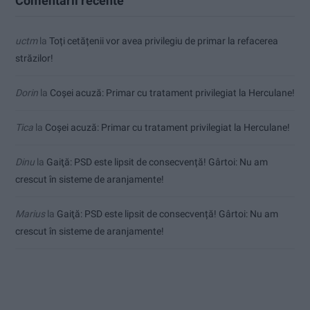
Comentarii recente
uctm
la
Toți cetățenii vor avea privilegiu de primar la refacerea
străzilor!
Dorin
la
Coșei acuză: Primar cu tratament privilegiat la Herculane!
Tica
la
Coșei acuză: Primar cu tratament privilegiat la Herculane!
Dinu
la
Gaiţă: PSD este lipsit de consecvență! Gârtoi: Nu am
crescut în sisteme de aranjamente!
Marius
la
Gaiţă: PSD este lipsit de consecvență! Gârtoi: Nu am
crescut în sisteme de aranjamente!