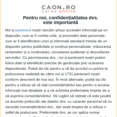
cu privire la programul de studii universitare pe care vor
să-l urmeze.
Pentru noi, confidențialitatea dvs.
este importantă
Noi și
parteneri
i noștri stocăm și/sau accesăm informații pe un
dispozitiv, cum ar fi cookie-urile, și procesăm date personale,
cum ar fi identificatori unici și informații standard trimise de un
dispozitiv pentru publicitate și conținut personalizate, măsurarea
reclamelor și a conținutului, cercetarea audienței și dezvoltarea
serviciilor.
Cu permisiunea dvs., noi și partenerii noștri putem
folosi date și identificări precise de geolocație prin scanarea
dispozitivului. Puteți da clic pentru a vă da acordul cu privire la
prelucrarea realizată de către noi și 1731 partenerii noștri
conform descrierii de mai sus. În mod alternativ, puteți da clic
pentru a refuza să vă dați consimțământul sau pentru a accesa
informații mai detaliate și a vă schimba preferințele înainte de a
vă exprima consimțământul.
Vă rugăm să rețineți că este posibil
ca anumite prelucrări ale datelor dvs. cu caracter personal să nu
necesite consimțământul dvs., dar aveți dreptul de a refuza o
astfel de prelucrare. Preferințele dvs. se vor aplica numai