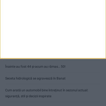
Articole recente
Ultimul bloc de locuințe sociale din Stavila, recepționat
ANUNŢ OPRIRE APĂ ÎN BOCȘA
Înainte au fost 44 și-acum au rămas… 50!
Seceta hidrologică se agravează în Banat
Cum arată un automobil bine întreținut în sezonul actual:
siguranță, stil și decizii inspirate