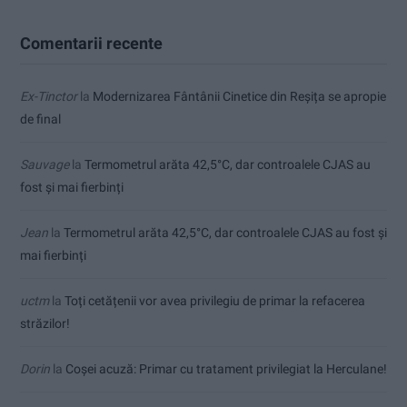
Comentarii recente
Ex-Tinctor
la
Modernizarea Fântânii Cinetice din Reșița se apropie
de final
Sauvage
la
Termometrul arăta 42,5°C, dar controalele CJAS au
fost și mai fierbinți
Jean
la
Termometrul arăta 42,5°C, dar controalele CJAS au fost și
mai fierbinți
uctm
la
Toți cetățenii vor avea privilegiu de primar la refacerea
străzilor!
Dorin
la
Coșei acuză: Primar cu tratament privilegiat la Herculane!