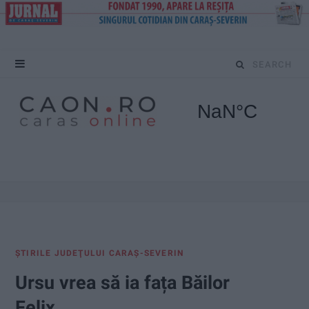
S
e
a
r
c
h
f
ŞTIRILE JUDEŢULUI CARAŞ-SEVERIN
o
Ursu vrea să ia fața Băilor
r
Felix