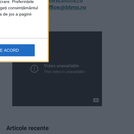
crare. Preferințele
rageți consimțământul
a de jos a paginii
DE ACORD
Articole recente