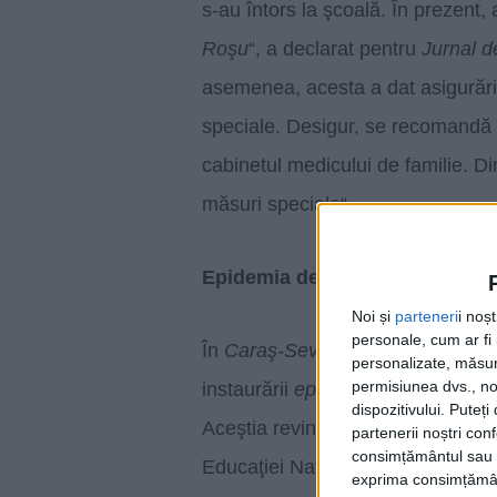
s-au întors la şcoală. În prezent
Roşu
“, a declarat pentru
Jurnal d
asemenea, acesta a dat asigurăr
speciale. Desigur, se recomandă i
cabinetul medicului de familie. Di
măsuri speciale“.
Epidemia de gripă ar putea pre
Noi și
parteneri
i noș
personale, cum ar fi i
În
Caraş-Severin,
în următoarele 
personalizate, măsura
permisiunea dvs., noi
instaurării
epidemiei de gripă
. De 
dispozitivului. Puteț
Aceştia revin la cursuri pe 10 febr
partenerii noștri con
consimțământul sau p
Educaţiei Naţionale. Asta doar da
exprima consimțămâ