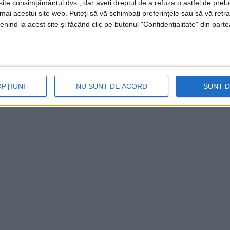
te consimțământul dvs., dar aveți dreptul de a refuza o astfel de prelu
orităţi pe parcursul următoarelor săptămâni.
umai acestui site web. Puteți să vă schimbați preferințele sau să vă ret
nind la acest site și făcând clic pe butonul "Confidențialitate" din parte
OPȚIUNI
NU SUNT DE ACORD
SUNT 