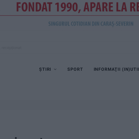
, recepționat
ȘTIRI
SPORT
INFORMAŢII (IN)UTI