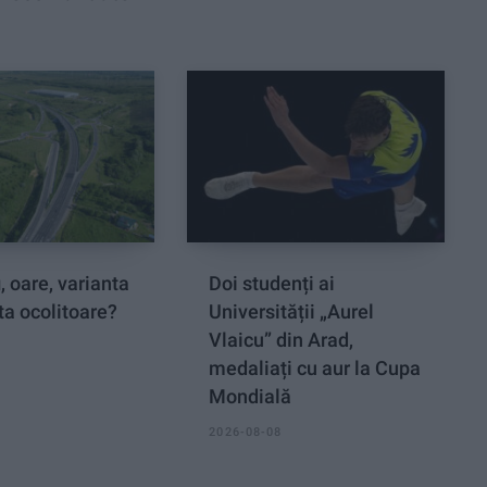
, oare, varianta
Doi studenți ai
ta ocolitoare?
Universității „Aurel
Vlaicu” din Arad,
medaliați cu aur la Cupa
Mondială
2026-08-08