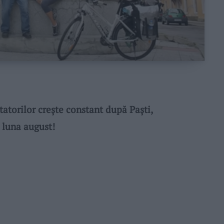
torilor creşte constant după Paşti,
 luna august!