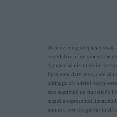
Dacă despre
potenţialul turistic
a
superlative, când vine vorba d
ajungem să discutăm în contradi
lipsa unor date certe, care să n
afirmaţia că judeţul nostru est
este susţinută de statisticile IN
august
a reprezentat, invariabil
minim a fost înregistrat în 2014