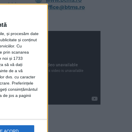
ntă
rile, și procesăm date
ublicitate și conținut
viciilor.
Cu
ție prin scanarea
e noi și 1733
za să vă dați
ainte de a vă
lor dvs. cu caracter
crare. Preferințele
rageți consimțământul
a de jos a paginii
Articole recente
DE ACORD