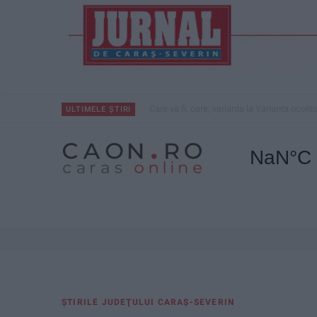
Care va fi, oare, varianta la Varianta ocolit
ULTIMELE ȘTIRI
ŞTIRILE JUDEŢULUI CARAŞ-SEVERIN