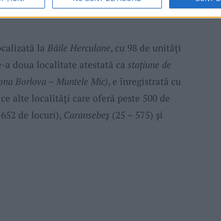
ocalizată la
Băile Herculane
, cu 98 de unităţi
e-a doua localitate atestată ca
staţiune de
Zona Borlova – Muntele Mic)
, e înregistrată cu
 ce alte localităţi care oferă peste 500 de
 652 de locuri),
Caransebeş
(25 – 575) şi