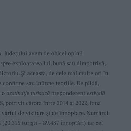
l judeţului avem de obicei opinii
espre exploatarea lui, bună sau dimpotrivă,
ctoriu. Şi aceasta, de cele mai multe ori în
e confirme sau infirme teoriile. De pildă,
e o
destinaţie turistică
preponderent
estivală
S, potrivit cărora între 2014 şi 2022, luna
, vârful de vizitare şi de înnoptare. Numărul
 (20.315 turişti – 89.487 înnoptări) iar cel