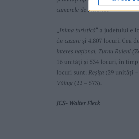
camerele de închiriat.
„
Inima turistică
“ a judeţului e l
de
cazare
şi 4.807 locuri. Cea d
interes naţional, Turnu Ruieni (
16 unităţi şi 534 locuri, în timp
locuri sunt:
Reşiţa
(29 unităţi –
Văliug
(22 – 573).
JCS- Walter Fleck