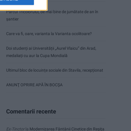
Parcul Tricolorului, de mai bine de jumătate de an în
șantier
Care va fi, oare, varianta la Varianta ocolitoare?
Doi studenți ai Universității „Aurel Vlaicu” din Arad,
medaliați cu aur la Cupa Mondială
Ultimul bloc de locuințe sociale din Stavila, recepționat
ANUNŢ OPRIRE APĂ ÎN BOCȘA
Comentarii recente
Ex-Tinctor
la
Modernizarea Fântânii Cinetice din Reșița