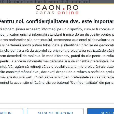
0). De menţionat ar fi că în 2020, numărul
mai mare decât în 2021 şi 2022, atât în
Pentru noi, confidențialitatea dvs. este importa
tri stocăm și/sau accesăm informații pe un dispozitiv, cum ar fi cookie-u
ste mai atractiv vara, pentru că oferă o mai
dentificatori unici și informații standard trimise de un dispozitiv pentru p
rea reclamelor și a conținutului, cercetarea audienței și dezvoltarea ser
pot fi desfăşurate confortabil în aer liber,
 și partenerii noștri putem folosi date și identificări precise de geoloca
i da clic pentru a vă da acordul cu privire la prelucrarea realizată de cătr
i în zonă sau nu. Conform Ministerului
form descrierii de mai sus. În mod alternativ, puteți da clic pentru a refu
i, la începutul lunii mai existau în
Caraş-
entru a accesa informații mai detaliate și a vă schimba preferințele în
ntul.
Vă rugăm să rețineți că este posibil ca anumite prelucrări ale date
n 366 de unităţi autorizate. După tipul
te consimțământul dvs., dar aveți dreptul de a refuza o astfel de prelu
umai acestui site web. Puteți să vă schimbați preferințele sau să vă ret
emnificative sunt cele 151 de
pensiuni
nind la acest site și făcând clic pe butonul "Confidențialitate" din parte
locuri şi cele 31
hoteluri
cu 4.074 de locuri.
găsesc în cele 21 de
cabane turistice
, 18
istice şi bungalouri
, 15
hosteluri,
11
campinguri
i,
precum şi în
apartamentele,
respectiv
OPȚIUNI
NU SUNT DE ACORD
SUNT 