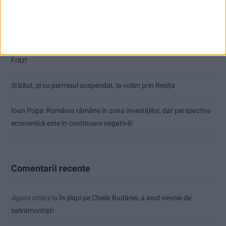
Natural sau artificial, chiar nu stăm bine cu sporul
Silvia Mihalcea: Domnule Bolojan, România trebuie salvată, nu
Fritz!
Și băut, și cu permisul suspendat, la volan prin Reșița
Ioan Popa: România rămâne în zona investițiilor, dar perspectiva
economică este în continuare negativă!
Comentarii recente
Agata crispy
la
În șlapi pe Cheile Rudăriei, a avut nevoie de
salvamontiști