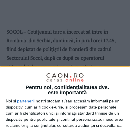
SOCOL – Cetățeanul turc a încercat să intre în
România, din Serbia, duminică, în jurul orei 17.45,
fiind depistat de polițiștii de frontieră din cadrul
Sectorului Socol, după ce după ce operatorul
sistemului de supraveghere și monitorizare a
observat o persoană care se deplasa dinspre graniță!
Pentru noi, confidențialitatea dvs.
este importantă
Noi și
parteneri
i noștri stocăm și/sau accesăm informații pe un
dispozitiv, cum ar fi cookie-urile, și procesăm date personale,
cum ar fi identificatori unici și informații standard trimise de un
dispozitiv pentru publicitate și conținut personalizate, măsurarea
reclamelor și a conținutului, cercetarea audienței și dezvoltarea