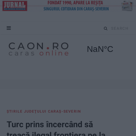
S
e
a
r
c
h
f
ŞTIRILE JUDEŢULUI CARAŞ-SEVERIN
o
Turc prins încercând să
r
treacă ilegal frontiera pe la