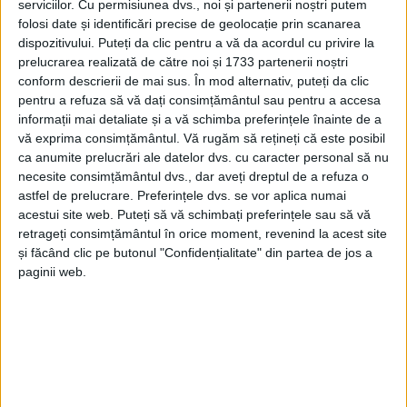
serviciilor.
Cu permisiunea dvs., noi și partenerii noștri putem
folosi date și identificări precise de geolocație prin scanarea
dispozitivului. Puteți da clic pentru a vă da acordul cu privire la
prelucrarea realizată de către noi și 1733 partenerii noștri
conform descrierii de mai sus. În mod alternativ, puteți da clic
pentru a refuza să vă dați consimțământul sau pentru a accesa
informații mai detaliate și a vă schimba preferințele înainte de a
vă exprima consimțământul.
Vă rugăm să rețineți că este posibil
ca anumite prelucrări ale datelor dvs. cu caracter personal să nu
necesite consimțământul dvs., dar aveți dreptul de a refuza o
astfel de prelucrare. Preferințele dvs. se vor aplica numai
acestui site web. Puteți să vă schimbați preferințele sau să vă
retrageți consimțământul în orice moment, revenind la acest site
și făcând clic pe butonul "Confidențialitate" din partea de jos a
paginii web.
„În urma acțiunii a fost depistat, în apropierea
frontierei cu Serbia
, la aproximativ 300 m de linia de
frontieră,
în apropierea localității
Câmpia (sat
aparținător comunei Socol
-n.r.), un cetățean
străin