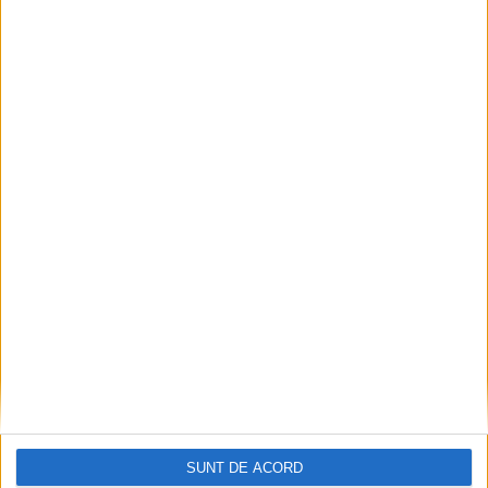
Natural sau artificial, chiar nu stăm bine cu sporul
2026-08-10
SUNT DE ACORD