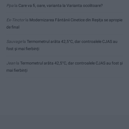
Ppa
la
Care va fi, oare, varianta la Varianta ocolitoare?
Ex-Tinctor
la
Modernizarea Fântânii Cinetice din Reșița se apropie
de final
Sauvage
la
Termometrul arăta 42,5°C, dar controalele CJAS au
fost și mai fierbinți
Jean
la
Termometrul arăta 42,5°C, dar controalele CJAS au fost și
mai fierbinți