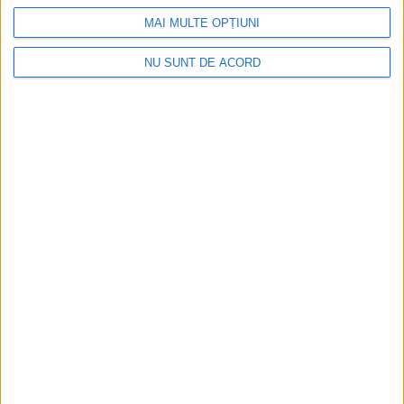
MAI MULTE OPȚIUNI
NU SUNT DE ACORD
Și băut, și cu permisul suspendat, la volan prin
Reșița
2026-08-10
Arhive