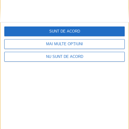
Ultimul bloc de locuințe sociale din Stavila,
recepționat
SUNT DE ACORD
2026-08-07
MAI MULTE OPȚIUNI
NU SUNT DE ACORD
Arhive
A
r
h
i
v
e