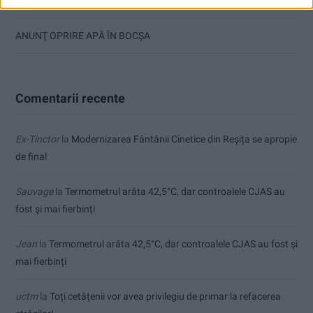
Ultimul bloc de locuințe sociale din Stavila, recepționat
ANUNŢ OPRIRE APĂ ÎN BOCȘA
Comentarii recente
Ex-Tinctor
la
Modernizarea Fântânii Cinetice din Reșița se apropie
de final
Sauvage
la
Termometrul arăta 42,5°C, dar controalele CJAS au
fost și mai fierbinți
Jean
la
Termometrul arăta 42,5°C, dar controalele CJAS au fost și
mai fierbinți
uctm
la
Toți cetățenii vor avea privilegiu de primar la refacerea