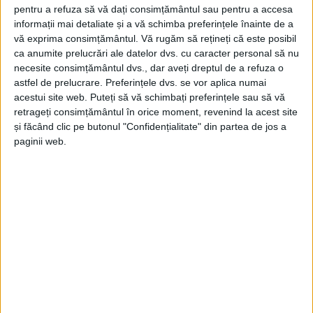
pentru a refuza să vă dați consimțământul sau pentru a accesa
informații mai detaliate și a vă schimba preferințele înainte de a
vă exprima consimțământul.
Vă rugăm să rețineți că este posibil
ca anumite prelucrări ale datelor dvs. cu caracter personal să nu
necesite consimțământul dvs., dar aveți dreptul de a refuza o
Lety Transport – Călătorește confortabil. Ajungi în
astfel de prelucrare. Preferințele dvs. se vor aplica numai
acestui site web. Puteți să vă schimbați preferințele sau să vă
retrageți consimțământul în orice moment, revenind la acest site
și făcând clic pe butonul "Confidențialitate" din partea de jos a
siguranță. Revii cu drag.
paginii web.
#LetyTransport #CalatoresteCuIncredere
#TransportPersoane #TransferAeroport
#ExcursiiEuropa #ConfortSiSiguranta #Romania
#Europa
AUSTRIA
CARAS SEVERIN