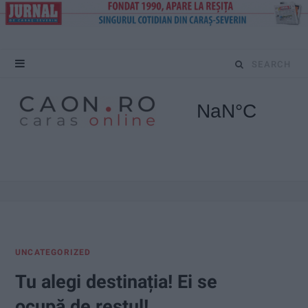
S
e
a
r
c
h
f
UNCATEGORIZED
o
Tu alegi destinația! Ei se
r
ocupă de restul!