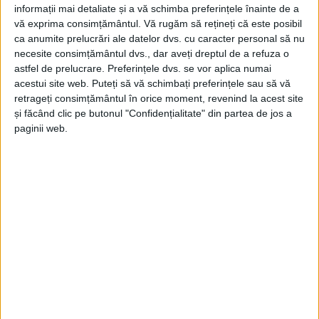
informații mai detaliate și a vă schimba preferințele înainte de a
vă exprima consimțământul.
Vă rugăm să rețineți că este posibil
ca anumite prelucrări ale datelor dvs. cu caracter personal să nu
UNCATEGORIZED
necesite consimțământul dvs., dar aveți dreptul de a refuza o
astfel de prelucrare. Preferințele dvs. se vor aplica numai
Lety Transport – Confortul care pune
acestui site web. Puteți să vă schimbați preferințele sau să vă
vestul României în mișcare
retrageți consimțământul în orice moment, revenind la acest site
și făcând clic pe butonul "Confidențialitate" din partea de jos a
27 MAI 2026, 07:45 AM
2 MINUTE DE CITIRE
paginii web.
ADVERTORIAL. La final de mai și început de
iunie, drumurile parcă prind altă viață. Orașele
devin mai aglomerate, vacanțele încep să se
contureze, iar oamenii sunt tot mai mult în
mișcare — spre familie, spre job, spre facultate
sau pur și simplu spre câteva zile de relaxare.