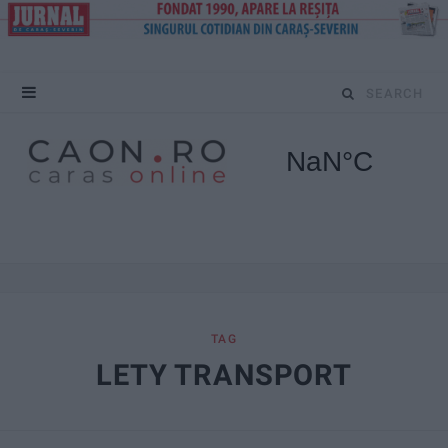
S
e
a
r
c
h
f
TAG
LETY TRANSPORT
o
r