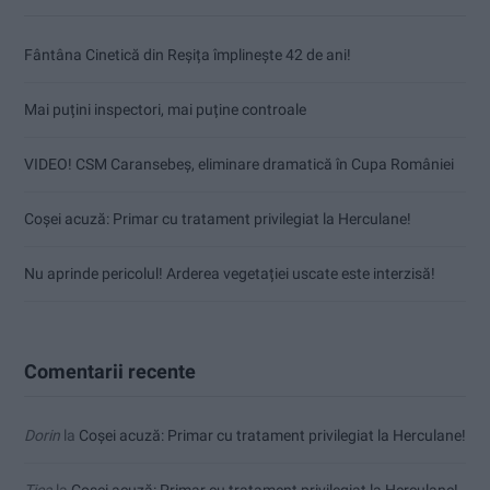
Fântâna Cinetică din Reșița împlinește 42 de ani!
Mai puțini inspectori, mai puține controale
VIDEO! CSM Caransebeș, eliminare dramatică în Cupa României
Coșei acuză: Primar cu tratament privilegiat la Herculane!
Nu aprinde pericolul! Arderea vegetației uscate este interzisă!
Comentarii recente
Dorin
la
Coșei acuză: Primar cu tratament privilegiat la Herculane!
Tica
la
Coșei acuză: Primar cu tratament privilegiat la Herculane!