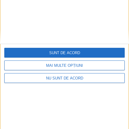
UNCATEGORIZED
Lety Transport – Partenerul de
încredere al școlilor din România
SUNT DE ACORD
27 OCTOMBRIE 2025, 03:34 PM
2 MINUTE DE CITIRE
MAI MULTE OPȚIUNI
ADVERTORIAL. Într-o lume în care educația deschide
drumuri,
Lety Transport
se asigură că fiecare drum este
NU SUNT DE ACORD
parcurs în siguranță. Cu o
experiență
solidă și o echipă
dedicată
, compania a devenit un partener de încredere
pentru zeci de instituții de învățământ din România – de
la grădinițe și școli primare până la licee și universități.