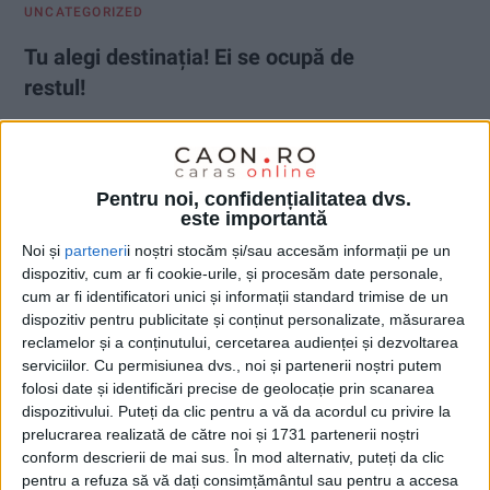
UNCATEGORIZED
Tu alegi destinația! Ei se ocupă de
restul!
13 IUNIE 2026, 07:37 AM
1 MINUT DE CITIRE
Rezervări:
0743 494 074,
0746 708 000!
Pentru noi, confidențialitatea dvs.
este importantă
Noi și
parteneri
i noștri stocăm și/sau accesăm informații pe un
dispozitiv, cum ar fi cookie-urile, și procesăm date personale,
cum ar fi identificatori unici și informații standard trimise de un
dispozitiv pentru publicitate și conținut personalizate, măsurarea
reclamelor și a conținutului, cercetarea audienței și dezvoltarea
serviciilor.
Cu permisiunea dvs., noi și partenerii noștri putem
folosi date și identificări precise de geolocație prin scanarea
dispozitivului. Puteți da clic pentru a vă da acordul cu privire la
prelucrarea realizată de către noi și 1731 partenerii noștri
conform descrierii de mai sus. În mod alternativ, puteți da clic
pentru a refuza să vă dați consimțământul sau pentru a accesa