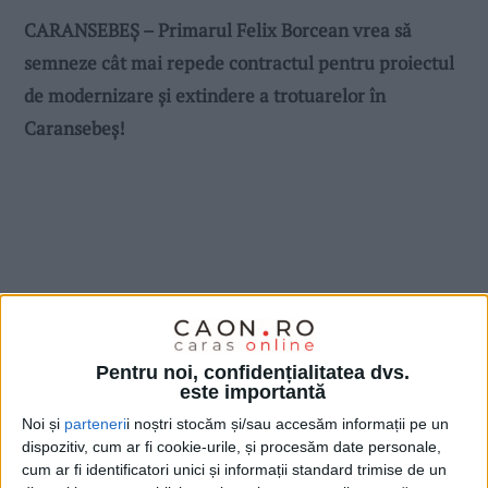
CARANSEBEȘ – Primarul Felix Borcean vrea să
semneze cât mai repede contractul pentru proiectul
de modernizare și extindere a trotuarelor în
Caransebeș!
Pentru noi, confidențialitatea dvs.
este importantă
Noi și
parteneri
i noștri stocăm și/sau accesăm informații pe un
dispozitiv, cum ar fi cookie-urile, și procesăm date personale,
cum ar fi identificatori unici și informații standard trimise de un