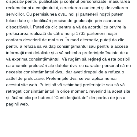
dispozitiv pentru publicitate și conținut personalizate, măsurarea
reclamelor și a conținutului, cercetarea audienței și dezvoltarea
serviciilor.
Cu permisiunea dvs., noi și partenerii noștri putem
folosi date și identificări precise de geolocație prin scanarea
dispozitivului. Puteți da clic pentru a vă da acordul cu privire la
prelucrarea realizată de către noi și 1733 partenerii noștri
conform descrierii de mai sus. În mod alternativ, puteți da clic
pentru a refuza să vă dați consimțământul sau pentru a accesa
informații mai detaliate și a vă schimba preferințele înainte de a
vă exprima consimțământul.
Vă rugăm să rețineți că este posibil
Pentru
trotuarele
de pe 9 străzi (
Calea Severinului,
ca anumite prelucrări ale datelor dvs. cu caracter personal să nu
necesite consimțământul dvs., dar aveți dreptul de a refuza o
Romanilor, Traian Doda, Cetății, Potocului, Gării,
astfel de prelucrare. Preferințele dvs. se vor aplica numai
Traian, Căpitan Iancu Temeș și Poiana
),
acestui site web. Puteți să vă schimbați preferințele sau să vă
retrageți consimțământul în orice moment, revenind la acest site
municipalitatea are aprobată o finanțare prin
și făcând clic pe butonul "Confidențialitate" din partea de jos a
Programul național „Anghel Saligny” de 11,3
paginii web.
milioane de lei cu TVA, la care se adaugă alte 2,7
milioane de lei (cu tot cu TVA) din bugetul local.
Edilul spune că se așteaptă doar parafarea