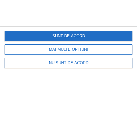
SUNT DE ACORD
Parcul Tricolorului, de mai bine de jumătate de an
în șantier
MAI MULTE OPȚIUNI
2026-08-08
NU SUNT DE ACORD