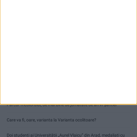
Articole recente
Accident mortal între Reșița și Berzovia! Autoturism și TIR în
flăcări!
Parcul Tricolorului, de mai bine de jumătate de an în șantier
Care va fi, oare, varianta la Varianta ocolitoare?
Doi studenți ai Universității „Aurel Vlaicu” din Arad, medaliați cu