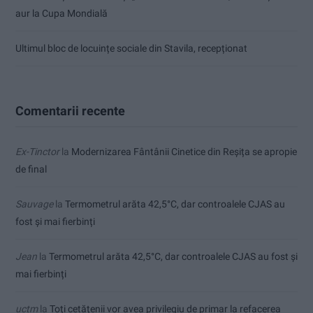
aur la Cupa Mondială
Ultimul bloc de locuințe sociale din Stavila, recepționat
Comentarii recente
Ex-Tinctor
la
Modernizarea Fântânii Cinetice din Reșița se apropie
de final
Sauvage
la
Termometrul arăta 42,5°C, dar controalele CJAS au
fost și mai fierbinți
Jean
la
Termometrul arăta 42,5°C, dar controalele CJAS au fost și
mai fierbinți
uctm
la
Toți cetățenii vor avea privilegiu de primar la refacerea