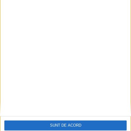
CSM Reșița a rezolvat meciul în două minute și a
plecat cu toate punctele de la Satu Mare
2026-08-08
SUNT DE ACORD