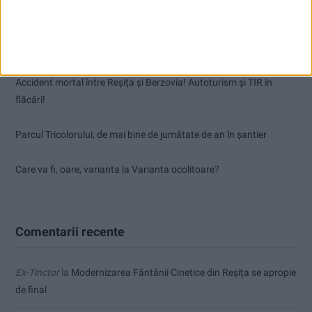
CSM Reșița a rezolvat meciul în două minute și a plecat cu toate
punctele de la Satu Mare
Accident mortal între Reșița și Berzovia! Autoturism și TIR în
flăcări!
Parcul Tricolorului, de mai bine de jumătate de an în șantier
Care va fi, oare, varianta la Varianta ocolitoare?
Comentarii recente
Ex-Tinctor
la
Modernizarea Fântânii Cinetice din Reșița se apropie
de final