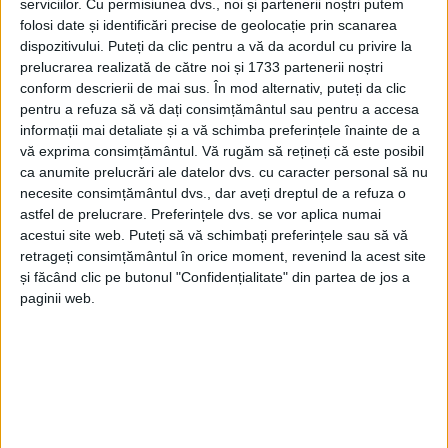
serviciilor.
Cu permisiunea dvs., noi și partenerii noștri putem
folosi date și identificări precise de geolocație prin scanarea
dispozitivului. Puteți da clic pentru a vă da acordul cu privire la
prelucrarea realizată de către noi și 1733 partenerii noștri
conform descrierii de mai sus. În mod alternativ, puteți da clic
pentru a refuza să vă dați consimțământul sau pentru a accesa
informații mai detaliate și a vă schimba preferințele înainte de a
vă exprima consimțământul.
Vă rugăm să rețineți că este posibil
ca anumite prelucrări ale datelor dvs. cu caracter personal să nu
necesite consimțământul dvs., dar aveți dreptul de a refuza o
De la desene pe asfalt și concursuri de biciclete, până
astfel de prelucrare. Preferințele dvs. se vor aplica numai
acestui site web. Puteți să vă schimbați preferințele sau să vă
la prezența
elicopterului SMURD
și a celorlalți
retrageți consimțământul în orice moment, revenind la acest site
salvatori din
Caransebeș,
nelipsind dulciurile, teatrul
și făcând clic pe butonul "Confidențialitate" din partea de jos a
de păpuși, plimbarea cu autobuzul și personaje din
paginii web.
desene animate sau cățărarea pe panoul de escaladă!
„Cred că a fost una din cele mai reușite
zile ale
copilului
care s-au organizat în
Teiuș,
dovadă