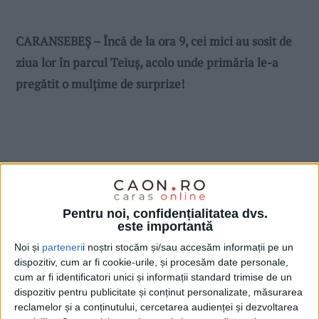
CARANSEBEȘ – Încă de la ora 9, cei mici au sosit de
ziua lor în parcul Teiuș, acolo unde primăria le-a
pregătit o mulțime de surprize!
Pentru noi, confidențialitatea dvs.
este importantă
Noi și
parteneri
i noștri stocăm și/sau accesăm informații pe un
dispozitiv, cum ar fi cookie-urile, și procesăm date personale,
cum ar fi identificatori unici și informații standard trimise de un
dispozitiv pentru publicitate și conținut personalizate, măsurarea
reclamelor și a conținutului, cercetarea audienței și dezvoltarea