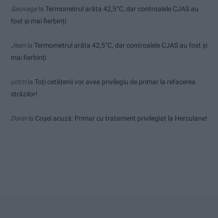
Sauvage
la
Termometrul arăta 42,5°C, dar controalele CJAS au
fost și mai fierbinți
Jean
la
Termometrul arăta 42,5°C, dar controalele CJAS au fost și
mai fierbinți
uctm
la
Toți cetățenii vor avea privilegiu de primar la refacerea
străzilor!
Dorin
la
Coșei acuză: Primar cu tratament privilegiat la Herculane!