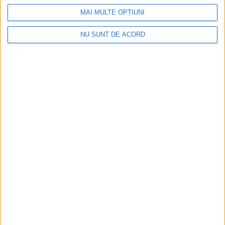
MAI MULTE OPȚIUNI
NU SUNT DE ACORD
Accident mortal între Reșița și Berzovia!
Autoturism și TIR în flăcări!
2026-08-08
Arhive