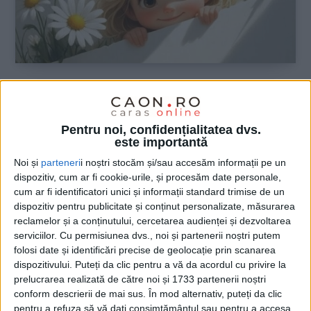
ŞTIRILE JUDEŢULUI CARAŞ-SEVERIN
Nu te grăbi să îmbătrâneşti…
Pentru noi, confidențialitatea dvs.
este importantă
1 IUNIE 2026, 08:20 AM
3 MINUTE DE CITIRE
Noi și
parteneri
i noștri stocăm și/sau accesăm informații pe un
dispozitiv, cum ar fi cookie-urile, și procesăm date personale,
CARAȘ-SEVERIN – Zilele trecute, un copil îşi însoțea mama
cum ar fi identificatori unici și informații standard trimise de un
într-un loc mai aglomerat. Eram în spatele lor, iar el mă privea
dispozitiv pentru publicitate și conținut personalizate, măsurarea
continuu şi zâmbea, ascunzându-şi ruşinos privirea. Mă
reclamelor și a conținutului, cercetarea audienței și dezvoltarea
gândeam ce minunat e să poţi zâmbi oricând, oriunde, chiar
serviciilor.
Cu permisiunea dvs., noi și partenerii noștri putem
dacă alţii nu o fac. Zâmbind, a reuşit să-mi deseneze şi mie
folosi date și identificări precise de geolocație prin scanarea
zâmbetul pe chip!
dispozitivului. Puteți da clic pentru a vă da acordul cu privire la
prelucrarea realizată de către noi și 1733 partenerii noștri
conform descrierii de mai sus. În mod alternativ, puteți da clic
pentru a refuza să vă dați consimțământul sau pentru a accesa