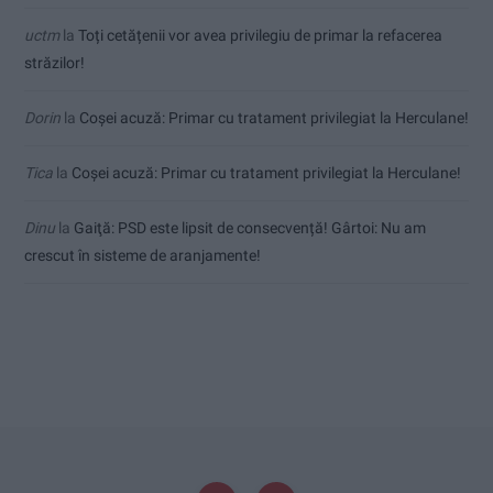
uctm
la
Toți cetățenii vor avea privilegiu de primar la refacerea
străzilor!
Dorin
la
Coșei acuză: Primar cu tratament privilegiat la Herculane!
Tica
la
Coșei acuză: Primar cu tratament privilegiat la Herculane!
Dinu
la
Gaiţă: PSD este lipsit de consecvență! Gârtoi: Nu am
crescut în sisteme de aranjamente!