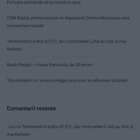
Pe toate șantierele se lucrează cu spor
CSM Reșița, primul examen în deplasare! Dorinel Munteanu cere
concentrare totală!
Termometrul arăta 42,5°C, dar controalele CJAS au fost și mai
fierbinți
Radio Reșița – Vocea Banatului, de 30 de ani
Toți cetățenii vor avea privilegiu de primar la refacerea străzilor!
Comentarii recente
Jean
la
Termometrul arăta 42,5°C, dar controalele CJAS au fost și
mai fierbinți