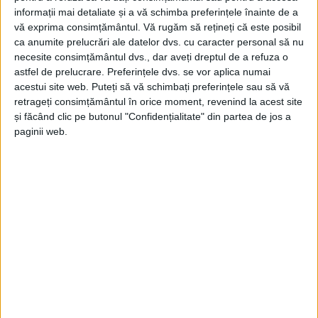
informații mai detaliate și a vă schimba preferințele înainte de a
vă exprima consimțământul.
Vă rugăm să rețineți că este posibil
ca anumite prelucrări ale datelor dvs. cu caracter personal să nu
necesite consimțământul dvs., dar aveți dreptul de a refuza o
astfel de prelucrare. Preferințele dvs. se vor aplica numai
acestui site web. Puteți să vă schimbați preferințele sau să vă
retrageți consimțământul în orice moment, revenind la acest site
și făcând clic pe butonul "Confidențialitate" din partea de jos a
paginii web.
ŞTIRILE JUDEŢULUI CARAŞ-SEVERIN
Azi se dă startul la distracție!
30 MAI 2026, 08:03 AM
1 MINUT DE CITIRE
REȘIȚA – Primăria Reșița dă startul unuia dintre cele mai