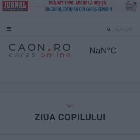
S
e
a
r
c
h
f
TAG
ZIUA COPILULUI
o
r