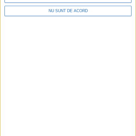
NU SUNT DE ACORD
Dorinel Munteanu: Am câștigat prin muncă și
implicare totală!
2026-08-08