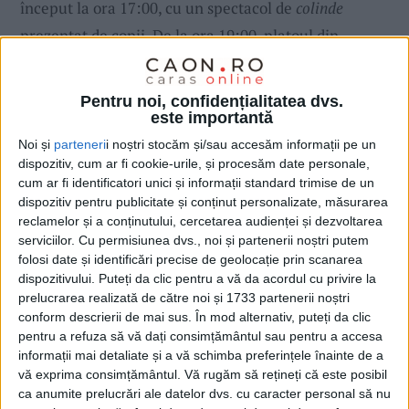
început la ora 17:00, cu un spectacol de
colinde
prezentat de copii. De la ora 19:00, platoul din
Centrul Civic luminile se concentrează pe scena
Târgului de Crăciun
pentru concertul susținut de AMI.
Pentru noi, confidențialitatea dvs.
Artista promite un show energic, cu piese celebre și o
este importantă
conexiune puternică cu publicul.
Noi și
parteneri
i noștri stocăm și/sau accesăm informații pe un
dispozitiv, cum ar fi cookie-urile, și procesăm date personale,
JCS-Denis Dutca
cum ar fi identificatori unici și informații standard trimise de un
FOTO: FLUXLENS.RAW
dispozitiv pentru publicitate și conținut personalizate, măsurarea
reclamelor și a conținutului, cercetarea audienței și dezvoltarea
serviciilor.
Cu permisiunea dvs., noi și partenerii noștri putem
folosi date și identificări precise de geolocație prin scanarea
dispozitivului. Puteți da clic pentru a vă da acordul cu privire la
prelucrarea realizată de către noi și 1733 partenerii noștri
conform descrierii de mai sus. În mod alternativ, puteți da clic
pentru a refuza să vă dați consimțământul sau pentru a accesa
informații mai detaliate și a vă schimba preferințele înainte de a
vă exprima consimțământul.
Vă rugăm să rețineți că este posibil
ca anumite prelucrări ale datelor dvs. cu caracter personal să nu