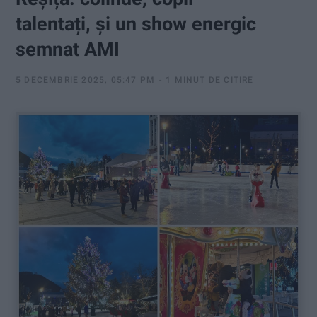
:
talentați, și un show energic
semnat AMI
5 DECEMBRIE 2025, 05:47 PM
1 MINUT DE CITIRE