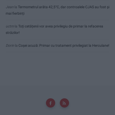
Jean
la
Termometrul arăta 42,5°C, dar controalele CJAS au fost și
mai fierbinți
uctm
la
Toți cetățenii vor avea privilegiu de primar la refacerea
străzilor!
Dorin
la
Coșei acuză: Primar cu tratament privilegiat la Herculane!