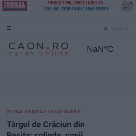
S
e
a
r
c
h
f
ŞTIRILE JUDEŢULUI CARAŞ-SEVERIN
o
Târgul de Crăciun din
r
Reșița: colinde, copii