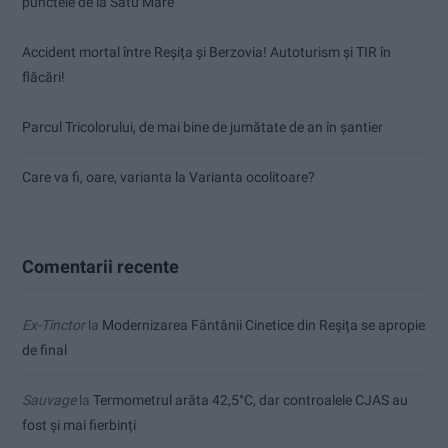
punctele de la Satu Mare
Accident mortal între Reșița și Berzovia! Autoturism și TIR în
flăcări!
Parcul Tricolorului, de mai bine de jumătate de an în șantier
Care va fi, oare, varianta la Varianta ocolitoare?
Comentarii recente
Ex-Tinctor
la
Modernizarea Fântânii Cinetice din Reșița se apropie
de final
Sauvage
la
Termometrul arăta 42,5°C, dar controalele CJAS au
fost și mai fierbinți