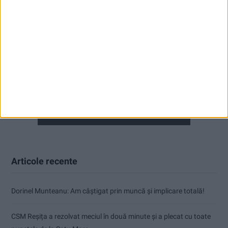
Articole recente
Dorinel Munteanu: Am câștigat prin muncă și implicare totală!
CSM Reșița a rezolvat meciul în două minute și a plecat cu toate