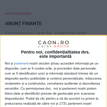
:
UNCATEGORIZED
ANUNȚ FINANȚE
5 FEBRUARIE 2021, 04:00 PM
2 MINUTE DE CITIRE
Agenţia Naţională de Administrare Fiscală, prin Direcţia Generală
Executări Silite Cazuri Speciale – Serviciul Executări Silite Cazuri
Pentru noi, confidențialitatea dvs.
Speciale Regional Timişoara, organizează în data de 18.02.2021,
este importantă
ora 11:00, licitaţie (Licitaţia a IV-a) pentru vânzarea următoarelor
Noi și
parteneri
i noștri stocăm și/sau accesăm informații pe un
bunuri mobile, proprietate a debitorului CRECANA LAURIAN:
dispozitiv, cum ar fi cookie-urile, și procesăm date personale,
cum ar fi identificatori unici și informații standard trimise de un
dispozitiv pentru publicitate și conținut personalizate, măsurarea
reclamelor și a conținutului, cercetarea audienței și dezvoltarea
serviciilor.
Cu permisiunea dvs., noi și partenerii noștri putem
folosi date și identificări precise de geolocație prin scanarea
dispozitivului. Puteți da clic pentru a vă da acordul cu privire la
NEWER POSTS
prelucrarea realizată de către noi și 1731 partenerii noștri