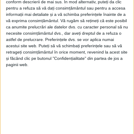
conform descrierii de mai sus. În mod alternativ, puteți da clic
pentru a refuza să vă dați consimțământul sau pentru a accesa
informații mai detaliate și a vă schimba preferințele înainte de a
Arhive
vă exprima consimțământul.
Vă rugăm să rețineți că este posibil
ca anumite prelucrări ale datelor dvs. cu caracter personal să nu
necesite consimțământul dvs., dar aveți dreptul de a refuza o
astfel de prelucrare. Preferințele dvs. se vor aplica numai
A
acestui site web. Puteți să vă schimbați preferințele sau să vă
r
retrageți consimțământul în orice moment, revenind la acest site
h
și făcând clic pe butonul "Confidențialitate" din partea de jos a
i
paginii web.
v
e