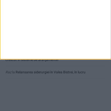
Dorin
la
Coșei acuză: Primar cu tratament privilegiat la Herculane!
Tica
la
Coșei acuză: Primar cu tratament privilegiat la Herculane!
Dinu
la
Gaiţă: PSD este lipsit de consecvență! Gârtoi: Nu am
crescut în sisteme de aranjamente!
Marius
la
Gaiţă: PSD este lipsit de consecvență! Gârtoi: Nu am
crescut în sisteme de aranjamente!
Raz
la
Relansarea siderurgiei în Valea Bistrei, în lucru