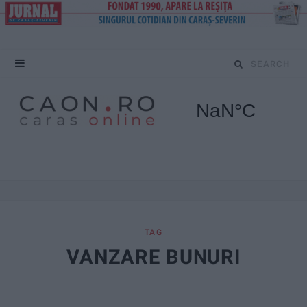
S
e
a
r
c
h
f
TAG
VANZARE BUNURI
o
r