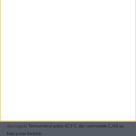
Ioan Popa: România rămâne în zona investițiilor, dar perspectiva
economică este în continuare negativă!
Comentarii recente
Agata crispy
la
În șlapi pe Cheile Rudăriei, a avut nevoie de
salvamontiști
Ppa
la
Care va fi, oare, varianta la Varianta ocolitoare?
Ex-Tinctor
la
Modernizarea Fântânii Cinetice din Reșița se apropie
de final
Sauvage
la
Termometrul arăta 42,5°C, dar controalele CJAS au
fost și mai fierbinți