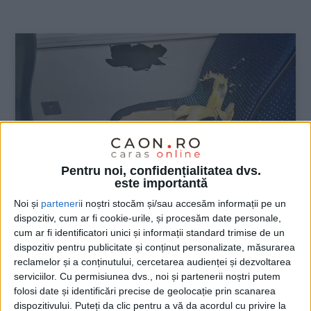
:
Pentru noi, confidențialitatea dvs.
este importantă
Noi și
parteneri
i noștri stocăm și/sau accesăm informații pe un
dispozitiv, cum ar fi cookie-urile, și procesăm date personale,
ŞTIRILE JUDEŢULUI CARAŞ-SEVERIN
cum ar fi identificatori unici și informații standard trimise de un
dispozitiv pentru publicitate și conținut personalizate, măsurarea
Poliția l-a găsit pe ”vandalul” din
reclamelor și a conținutului, cercetarea audienței și dezvoltarea
autobuz
serviciilor.
Cu permisiunea dvs., noi și partenerii noștri putem
folosi date și identificări precise de geolocație prin scanarea
18 AUGUST 2025, 01:32 PM
1 MINUT DE CITIRE
dispozitivului. Puteți da clic pentru a vă da acordul cu privire la