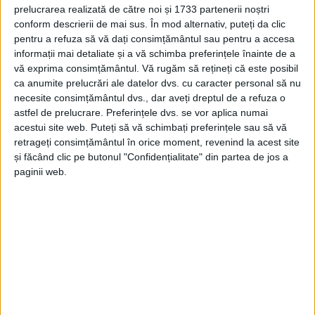
prelucrarea realizată de către noi și 1733 partenerii noștri
REȘIȚA – După apariția în spațiul public a imaginilor cu
conform descrierii de mai sus. În mod alternativ, puteți da clic
bărbatul care vandalizează un autobuz electric din Reșița,
pentru a refuza să vă dați consimțământul sau pentru a accesa
informații mai detaliate și a vă schimba preferințele înainte de a
polițiștii din cadrul Poliției Municipiului au reușit să identifice
vă exprima consimțământul.
Vă rugăm să rețineți că este posibil
persoana bănuită de distrugerea scaunelor!
ca anumite prelucrări ale datelor dvs. cu caracter personal să nu
necesite consimțământul dvs., dar aveți dreptul de a refuza o
astfel de prelucrare. Preferințele dvs. se vor aplica numai
acestui site web. Puteți să vă schimbați preferințele sau să vă
retrageți consimțământul în orice moment, revenind la acest site
Arhive
și făcând clic pe butonul "Confidențialitate" din partea de jos a
paginii web.
A
r
h
i
v
e