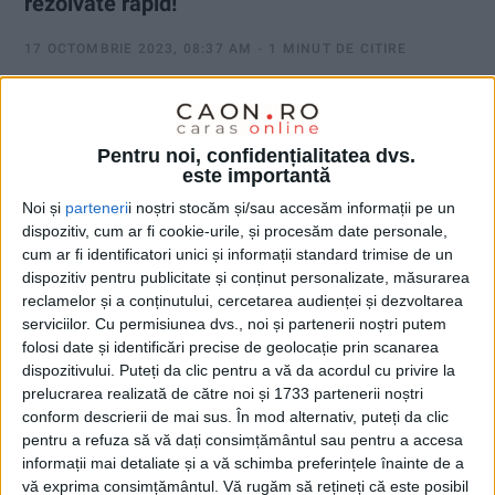
rezolvate rapid!
17 OCTOMBRIE 2023, 08:37 AM
1 MINUT DE CITIRE
CARAȘ-SEVERIN – Șeful social-democraților cărășeni
subliniază că angajamentul PSD față de sistemul de sănătate
publică rămâne ferm!
Pentru noi, confidențialitatea dvs.
este importantă
Noi și
parteneri
i noștri stocăm și/sau accesăm informații pe un
dispozitiv, cum ar fi cookie-urile, și procesăm date personale,
cum ar fi identificatori unici și informații standard trimise de un
dispozitiv pentru publicitate și conținut personalizate, măsurarea
reclamelor și a conținutului, cercetarea audienței și dezvoltarea
serviciilor.
Cu permisiunea dvs., noi și partenerii noștri putem
folosi date și identificări precise de geolocație prin scanarea
dispozitivului. Puteți da clic pentru a vă da acordul cu privire la
prelucrarea realizată de către noi și 1733 partenerii noștri
conform descrierii de mai sus. În mod alternativ, puteți da clic
pentru a refuza să vă dați consimțământul sau pentru a accesa
informații mai detaliate și a vă schimba preferințele înainte de a
vă exprima consimțământul.
Vă rugăm să rețineți că este posibil