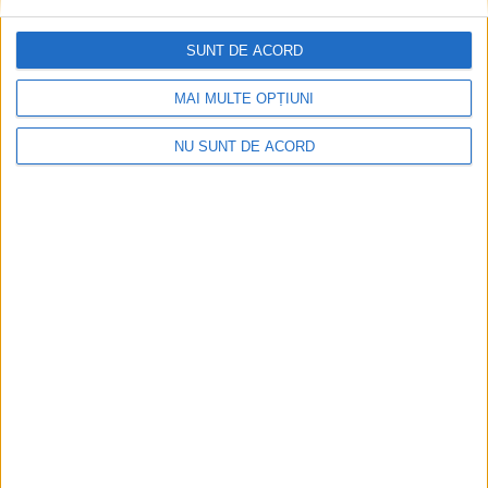
spitalelor, întrucât în acestea nu vin doar pacienții afectați de
calamități și accidente!
SUNT DE ACORD
MAI MULTE OPȚIUNI
NU SUNT DE ACORD
ŞTIRILE JUDEŢULUI CARAŞ-SEVERIN
Urgenţele SJUR, timp de șase luni în