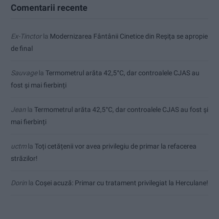
Comentarii recente
Ex-Tinctor
la
Modernizarea Fântânii Cinetice din Reșița se apropie
de final
Sauvage
la
Termometrul arăta 42,5°C, dar controalele CJAS au
fost și mai fierbinți
Jean
la
Termometrul arăta 42,5°C, dar controalele CJAS au fost și
mai fierbinți
uctm
la
Toți cetățenii vor avea privilegiu de primar la refacerea
străzilor!
Dorin
la
Coșei acuză: Primar cu tratament privilegiat la Herculane!