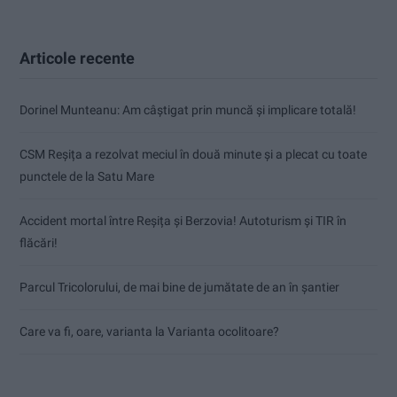
Articole recente
Dorinel Munteanu: Am câștigat prin muncă și implicare totală!
CSM Reșița a rezolvat meciul în două minute și a plecat cu toate
punctele de la Satu Mare
Accident mortal între Reșița și Berzovia! Autoturism și TIR în
flăcări!
Parcul Tricolorului, de mai bine de jumătate de an în șantier
Care va fi, oare, varianta la Varianta ocolitoare?