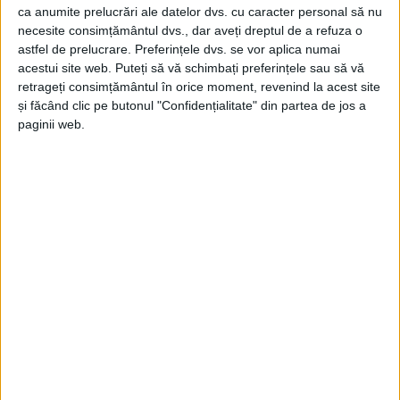
ca anumite prelucrări ale datelor dvs. cu caracter personal să nu
necesite consimțământul dvs., dar aveți dreptul de a refuza o
ŞTIRILE JUDEŢULUI CARAŞ-SEVERIN
astfel de prelucrare. Preferințele dvs. se vor aplica numai
acestui site web. Puteți să vă schimbați preferințele sau să vă
După 3 ani de chin și 12,5 milioane de
retrageți consimțământul în orice moment, revenind la acest site
lei, a fost inaugurată UPU
și făcând clic pe butonul "Confidențialitate" din partea de jos a
paginii web.
30 AUGUST 2023, 02:43 PM
5 MINUTE DE CITIRE
REȘIȚA – Noua și moderna Unitate de Primiri Urgențe a
spitalului reșițean și-a deschis porțile miercuri, 30 august, în
seara acestei zile, de la ora 22, urmând să deservească și primii
pacienți!