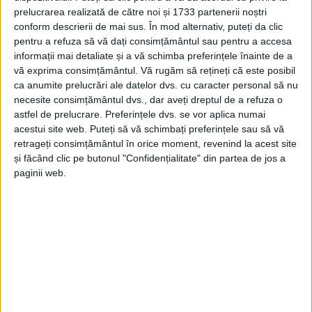
prelucrarea realizată de către noi și 1733 partenerii noștri
REȘIȚA – Studentul Răzvan Stanciu (FEFS Reșița, legitimat la
conform descrierii de mai sus. În mod alternativ, puteți da clic
Clubul Sportiv Universitatea Reșița), însoțit de asist. univ. dr.
pentru a refuza să vă dați consimțământul sau pentru a accesa
Veronica Gușe, a reprezentat Universitatea Babeș-Bolyai
informații mai detaliate și a vă schimba preferințele înainte de a
(Centrul Universitar UBB Reșița) la Campionatul Național
vă exprima consimțământul.
Vă rugăm să rețineți că este posibil
ca anumite prelucrări ale datelor dvs. cu caracter personal să nu
Universitar de Atletism – Sală, desfășurat la Bacău, în perioada
necesite consimțământul dvs., dar aveți dreptul de a refuza o
14-16 martie 2025!
astfel de prelucrare. Preferințele dvs. se vor aplica numai
acestui site web. Puteți să vă schimbați preferințele sau să vă
retrageți consimțământul în orice moment, revenind la acest site
și făcând clic pe butonul "Confidențialitate" din partea de jos a
paginii web.
Arhive
A
r
h
i
v