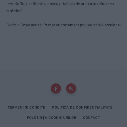
uctm
la
Toți cetățenii vor avea privilegiu de primar la refacerea
străzilor!
Dorin
la
Coșei acuză: Primar cu tratament privilegiat la Herculane!
TERMENI ȘI CONDIȚII
POLITICA DE CONFIDENȚIALITATE
FOLOSINȚA COOKIE-URILOR
CONTACT