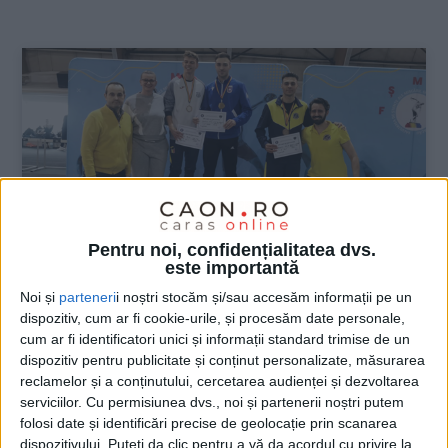
:
Pentru noi, confidențialitatea dvs.
este importantă
Noi și
parteneri
i noștri stocăm și/sau accesăm informații pe un
dispozitiv, cum ar fi cookie-urile, și procesăm date personale,
SPORT
cum ar fi identificatori unici și informații standard trimise de un
dispozitiv pentru publicitate și conținut personalizate, măsurarea
Răzvan Stanciu, campion național
reclamelor și a conținutului, cercetarea audienței și dezvoltarea
universitar la atletism
serviciilor.
Cu permisiunea dvs., noi și partenerii noștri putem
folosi date și identificări precise de geolocație prin scanarea
18 MARTIE 2025, 09:58 AM
1 MINUT DE CITIRE
dispozitivului. Puteți da clic pentru a vă da acordul cu privire la