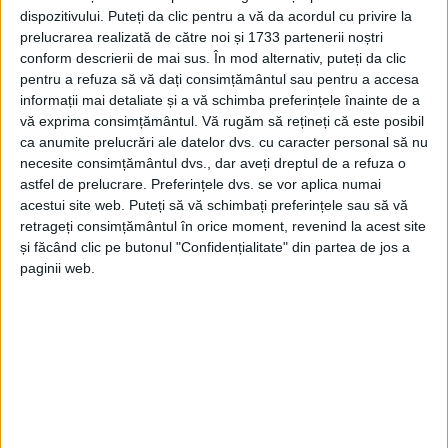
dispozitivului. Puteți da clic pentru a vă da acordul cu privire la
prelucrarea realizată de către noi și 1733 partenerii noștri
conform descrierii de mai sus. În mod alternativ, puteți da clic
pentru a refuza să vă dați consimțământul sau pentru a accesa
informații mai detaliate și a vă schimba preferințele înainte de a
vă exprima consimțământul.
Vă rugăm să rețineți că este posibil
SPORT
ca anumite prelucrări ale datelor dvs. cu caracter personal să nu
necesite consimțământul dvs., dar aveți dreptul de a refuza o
ACS Biamar Reșița, prezentă la
astfel de prelucrare. Preferințele dvs. se vor aplica numai
Transylvania Winter Cup
acestui site web. Puteți să vă schimbați preferințele sau să vă
retrageți consimțământul în orice moment, revenind la acest site
și făcând clic pe butonul "Confidențialitate" din partea de jos a
14 IANUARIE 2026, 08:38 AM
2 MINUTE DE CITIRE
paginii web.
REȘIȚA – Președintele ACS Biamar Reșița, Nicu Belcea, a vorbit
despre reluarea activității clubului, participarea junioarelor IV
la Transylvania Winter Cup de la Brașov, precum și despre
obiectivele competiționale stabilite pentru perioada
următoare!