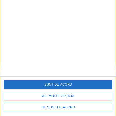
SPORT
SUNT DE ACORD
Lupii Argintii, turnee amicale în județ
MAI MULTE OPȚIUNI
6 OCTOMBRIE 2024, 08:27 AM
2 MINUTE DE CITIRE
NU SUNT DE ACORD
CARAȘ-SEVERIN – Formația de copii Lupii Argintii, coordonată