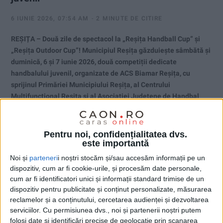
6 IUNIE 2026, 07:54 AM
2 MINUTE DE CITIRE
REȘIȚA – Două zile de spectacol la „Reșița Handball Cup” și
„Reșița Outdoor Cup”! Municipiul Reșița găzduiește sâmbătă și
duminică, 6 și 7 iunie 2026, două competiții dedicate
handbalului juvenil, organizate de ACS Biamar Reșița, cu
sprijinul Primăriei Municipiului Reșița, al Centrului
Multifuncțional Reșița și al Asociației Județene de Handbal
Caraș-Severin!
Pentru noi, confidențialitatea dvs.
este importantă
Noi și
parteneri
i noștri stocăm și/sau accesăm informații pe un
dispozitiv, cum ar fi cookie-urile, și procesăm date personale,
cum ar fi identificatori unici și informații standard trimise de un
dispozitiv pentru publicitate și conținut personalizate, măsurarea
reclamelor și a conținutului, cercetarea audienței și dezvoltarea
serviciilor.
Cu permisiunea dvs., noi și partenerii noștri putem
folosi date și identificări precise de geolocație prin scanarea