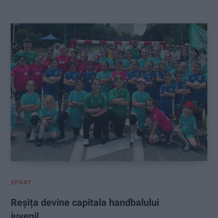
:
SPORT
Reșița devine capitala handbalului
juvenil