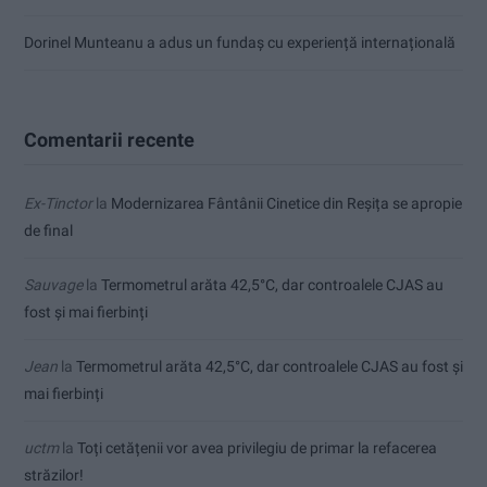
Dorinel Munteanu a adus un fundaș cu experiență internațională
Comentarii recente
Ex-Tinctor
la
Modernizarea Fântânii Cinetice din Reșița se apropie
de final
Sauvage
la
Termometrul arăta 42,5°C, dar controalele CJAS au
fost și mai fierbinți
Jean
la
Termometrul arăta 42,5°C, dar controalele CJAS au fost și
mai fierbinți
uctm
la
Toți cetățenii vor avea privilegiu de primar la refacerea
străzilor!