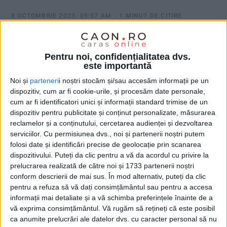
8 OCTOMBRIE 2023, 09:57 AM
1 MINUT DE CITIRE
CARAȘ-SEVERIN – O femeie de 69 de ani, pasageră într-o
remorcă neînregistrată în circulație, a sfârșit tragic sâmbătă, în
Pentru noi, confidențialitatea dvs.
urma unui stupid accident de circulație!
este importantă
Noi și
parteneri
i noștri stocăm și/sau accesăm informații pe un
dispozitiv, cum ar fi cookie-urile, și procesăm date personale,
cum ar fi identificatori unici și informații standard trimise de un
dispozitiv pentru publicitate și conținut personalizate, măsurarea
reclamelor și a conținutului, cercetarea audienței și dezvoltarea
serviciilor.
Cu permisiunea dvs., noi și partenerii noștri putem
folosi date și identificări precise de geolocație prin scanarea
dispozitivului. Puteți da clic pentru a vă da acordul cu privire la
prelucrarea realizată de către noi și 1733 partenerii noștri
conform descrierii de mai sus. În mod alternativ, puteți da clic
pentru a refuza să vă dați consimțământul sau pentru a accesa
informații mai detaliate și a vă schimba preferințele înainte de a
vă exprima consimțământul.
Vă rugăm să rețineți că este posibil
ca anumite prelucrări ale datelor dvs. cu caracter personal să nu