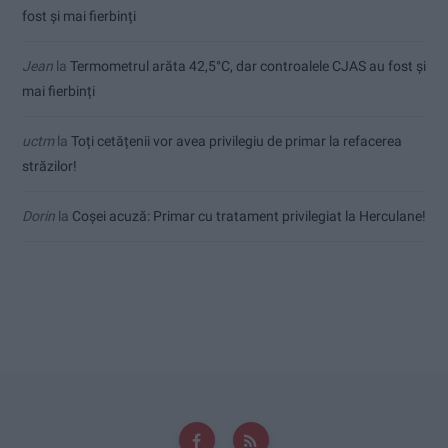
fost și mai fierbinți
Jean
la
Termometrul arăta 42,5°C, dar controalele CJAS au fost și
mai fierbinți
uctm
la
Toți cetățenii vor avea privilegiu de primar la refacerea
străzilor!
Dorin
la
Coșei acuză: Primar cu tratament privilegiat la Herculane!