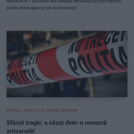
MEHADICA – Doi tineri din comuna Mehadica au fost reținuți
pentru distrugere și furt de folosință!
ŞTIRILE JUDEŢULUI CARAŞ-SEVERIN
Sfârșit tragic: a căzut dintr-o remorcă
artizanală!