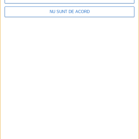
NU SUNT DE ACORD
ŞTIRILE JUDEŢULUI CARAŞ-SEVERIN
S-a răsturnat tractorul peste el
11 OCTOMBRIE 2020, 07:34 PM
1 MINUT DE CITIRE
ANINA – S-a întâmplat la Anina în această după amiază, acolo