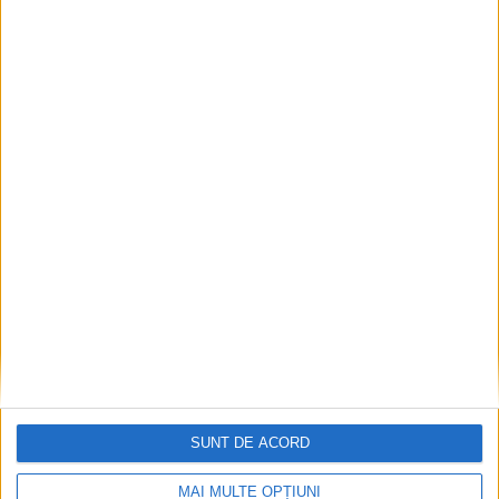
ŞTIRILE JUDEŢULUI CARAŞ-SEVERIN
Strivit de tractor când încerca să scoată
un prun
18 OCTOMBRIE 2020, 05:45 PM
1 MINUT DE CITIRE
ARMENIȘ – Un apel la 112 anunța, aseară, polițiștii din
Caransebeș despre un accident căruia i-a căzut victimă un
bărbat din satul Sub Margine, din Armeniș, care s-ar fi răsturnat
SUNT DE ACORD
cu tractorul, fiind inconștient!
MAI MULTE OPȚIUNI