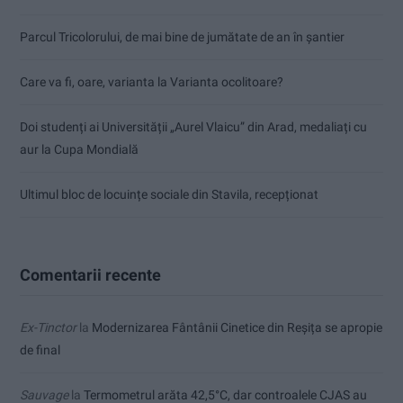
Parcul Tricolorului, de mai bine de jumătate de an în șantier
Care va fi, oare, varianta la Varianta ocolitoare?
Doi studenți ai Universității „Aurel Vlaicu” din Arad, medaliați cu
aur la Cupa Mondială
Ultimul bloc de locuințe sociale din Stavila, recepționat
Comentarii recente
Ex-Tinctor
la
Modernizarea Fântânii Cinetice din Reșița se apropie
de final
Sauvage
la
Termometrul arăta 42,5°C, dar controalele CJAS au