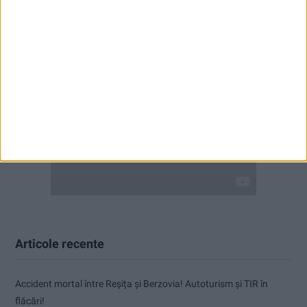
Articole recente
Accident mortal între Reșița și Berzovia! Autoturism și TIR în
flăcări!