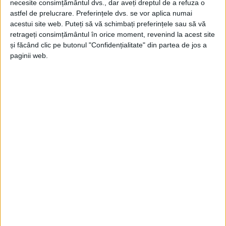
necesite consimțământul dvs., dar aveți dreptul de a refuza o
astfel de prelucrare. Preferințele dvs. se vor aplica numai
ŞTIRILE JUDEŢULUI CARAŞ-SEVERIN
acestui site web. Puteți să vă schimbați preferințele sau să vă
O combină și un tractor, mistuite de
retrageți consimțământul în orice moment, revenind la acest site
și făcând clic pe butonul "Confidențialitate" din partea de jos a
flăcări
paginii web.
19 IULIE 2023, 11:28 AM
1 MINUT DE CITIRE
SOCOL, MERCINA – Două utilaje agricole au fost cuprinse,
marți seară, de incendii!