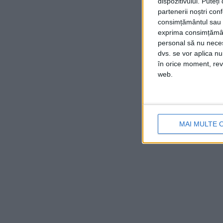
dispozitivului. Puteț
partenerii noștri con
consimțământul sau p
exprima consimțămâ
personal să nu necesi
dvs. se vor aplica n
în orice moment, reve
web.
MAI MULTE 