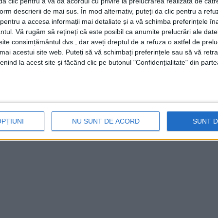
i da clic pentru a vă da acordul cu privire la prelucrarea realizată de cătr
form descrierii de mai sus. În mod alternativ, puteți da clic pentru a refu
entru a accesa informații mai detaliate și a vă schimba preferințele în
ntul.
Vă rugăm să rețineți că este posibil ca anumite prelucrări ale date
te consimțământul dvs., dar aveți dreptul de a refuza o astfel de prelu
umai acestui site web. Puteți să vă schimbați preferințele sau să vă ret
nind la acest site și făcând clic pe butonul "Confidențialitate" din parte
OPȚIUNI
NU SUNT DE ACORD
SUNT 