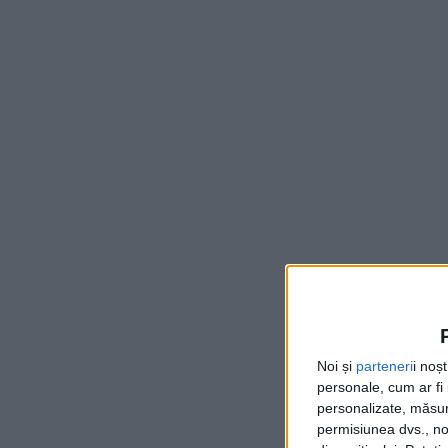
Noi și
parteneri
i noș
personale, cum ar fi i
personalizate, măsura
permisiunea dvs., noi