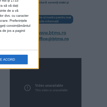
e noi și 1733
za să vă dați
ainte de a vă
lor dvs. cu caracter
crare. Preferințele
rageți consimțământul
a de jos a paginii
DE ACORD