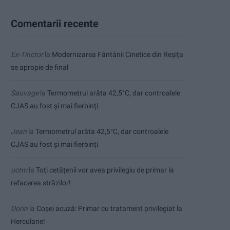
Comentarii recente
Ex-Tinctor
la
Modernizarea Fântânii Cinetice din Reșița
se apropie de final
Sauvage
la
Termometrul arăta 42,5°C, dar controalele
CJAS au fost și mai fierbinți
Jean
la
Termometrul arăta 42,5°C, dar controalele
CJAS au fost și mai fierbinți
uctm
la
Toți cetățenii vor avea privilegiu de primar la
refacerea străzilor!
Dorin
la
Coșei acuză: Primar cu tratament privilegiat la
Herculane!