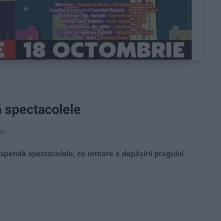
ă spectacolele
RE
uspendă spectacolele, ca urmare a depăşirii pragului