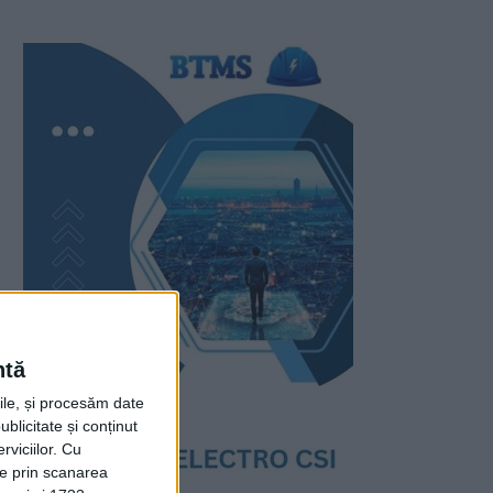
ntă
rile, și procesăm date
ublicitate și conținut
viciilor.
Cu
ție prin scanarea