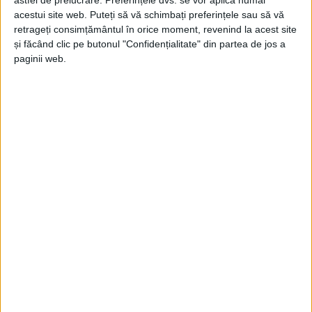
ŞTIRILE JUDEŢULUI CARAŞ-SEVERIN
acestui site web. Puteți să vă schimbați preferințele sau să vă
retrageți consimțământul în orice moment, revenind la acest site
REȘIȚA 2030 – ÎMPREUNĂ SCHIMBĂM
și făcând clic pe butonul "Confidențialitate" din partea de jos a
FAȚA ORAȘULUI
paginii web.
2 SEPTEMBRIE 2020, 10:40 AM
1 MINUT DE CITIRE
REȘIȚA – Ceetrus România, în parteneriat cu Urbanize Hub,
organizează evenimentul Reșita 2030 – Împreună schimbăm
fața orașului, ce va avea loc în Reșita – Platforma Mociur,
miercuri, 9 septembrie, în intervalul 09.30 – 12.30!