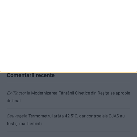
Accident mortal între Reșița și Berzovia! Autoturism și TIR în
flăcări!
Parcul Tricolorului, de mai bine de jumătate de an în șantier
Care va fi, oare, varianta la Varianta ocolitoare?
Comentarii recente
Ex-Tinctor
la
Modernizarea Fântânii Cinetice din Reșița se apropie
de final
Sauvage
la
Termometrul arăta 42,5°C, dar controalele CJAS au
fost și mai fierbinți