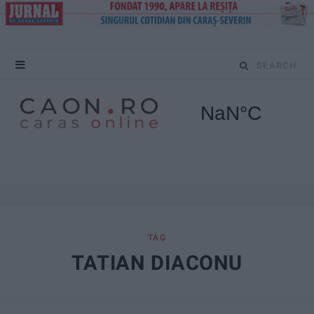
S
e
a
r
c
h
f
TAG
TATIAN DIACONU
o
r