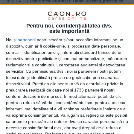
REŞIŢA – O spune omul de afaceri Tatian Diaconu, prezent pe
platforma Mociur, printre buruieni, moloz şi ruinele unei
industrii care era odată mândria oraşului. CEO Ceetrus
România sublinia că este foarte important ca viziunea
Pentru noi, confidențialitatea dvs.
proiectului să fie parte din viziunea oraşului!
este importantă
Noi și
parteneri
i noștri stocăm și/sau accesăm informații pe un
dispozitiv, cum ar fi cookie-urile, și procesăm date personale,
cum ar fi identificatori unici și informații standard trimise de un
dispozitiv pentru publicitate și conținut personalizate, măsurarea
reclamelor și a conținutului, cercetarea audienței și dezvoltarea
serviciilor.
Cu permisiunea dvs., noi și partenerii noștri putem
folosi date și identificări precise de geolocație prin scanarea
dispozitivului. Puteți da clic pentru a vă da acordul cu privire la
prelucrarea realizată de către noi și 1733 partenerii noștri
conform descrierii de mai sus. În mod alternativ, puteți da clic
pentru a refuza să vă dați consimțământul sau pentru a accesa
informații mai detaliate și a vă schimba preferințele înainte de a
vă exprima consimțământul.
Vă rugăm să rețineți că este posibil
ca anumite prelucrări ale datelor dvs. cu caracter personal să nu
necesite consimțământul dvs., dar aveți dreptul de a refuza o
astfel de prelucrare. Preferințele dvs. se vor aplica numai