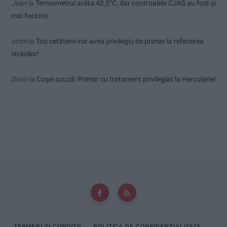
Jean
la
Termometrul arăta 42,5°C, dar controalele CJAS au fost și
mai fierbinți
uctm
la
Toți cetățenii vor avea privilegiu de primar la refacerea
străzilor!
Dorin
la
Coșei acuză: Primar cu tratament privilegiat la Herculane!
TERMENI ȘI CONDIȚII
POLITICA DE CONFIDENȚIALITATE