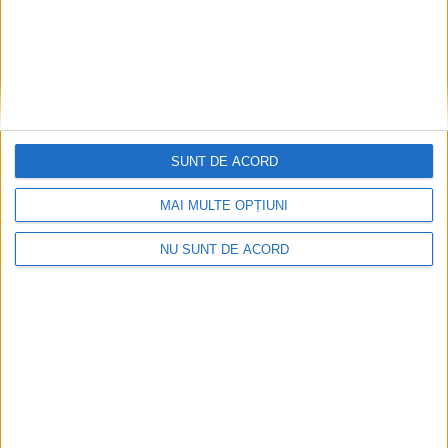
i
v
e
SUNT DE ACORD
MAI MULTE OPȚIUNI
NU SUNT DE ACORD