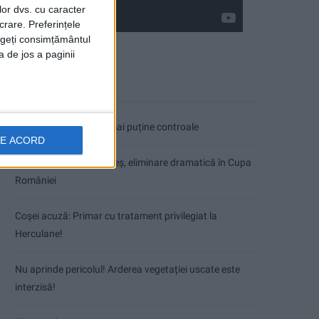
lor dvs. cu caracter
crare. Preferințele
rageți consimțământul
a de jos a paginii
Articole recente
Mai puțini inspectori, mai puține controale
DE ACORD
VIDEO! CSM Caransebeș, eliminare dramatică în Cupa
României
Coșei acuză: Primar cu tratament privilegiat la
Herculane!
Nu aprinde pericolul! Arderea vegetației uscate este
interzisă!