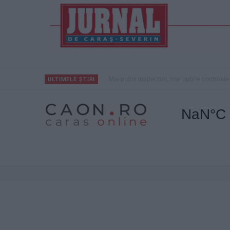
VIDEO! CSM Caransebeș, eliminare drama
ULTIMELE ȘTIRI