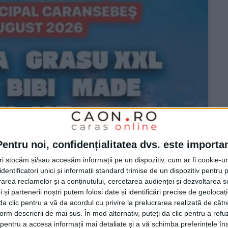
Pentru noi, confidențialitatea dvs. este importa
tri stocăm și/sau accesăm informații pe un dispozitiv, cum ar fi cookie-u
dentificatori unici și informații standard trimise de un dispozitiv pentru p
rea reclamelor și a conținutului, cercetarea audienței și dezvoltarea ser
 și partenerii noștri putem folosi date și identificări precise de geoloca
i da clic pentru a vă da acordul cu privire la prelucrarea realizată de cătr
form descrierii de mai sus. În mod alternativ, puteți da clic pentru a refu
entru a accesa informații mai detaliate și a vă schimba preferințele în