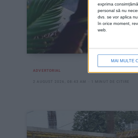
exprima consimțămâ
personal să nu necesi
dvs. se vor aplica n
în orice moment, reve
web.
MAI MULTE 
ADVERTORIAL
2 AUGUST 2026, 08:43 AM
1 MINUT DE CITIRE