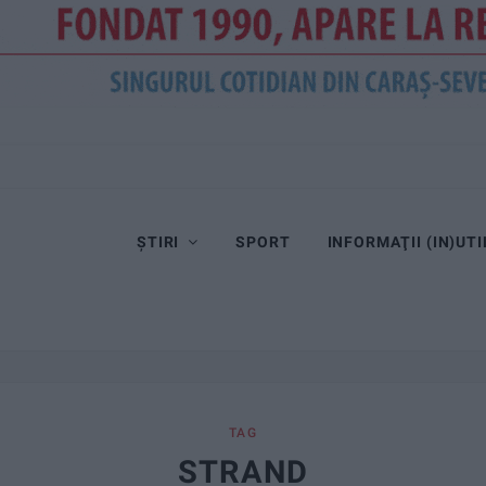
tică în Cupa României
ȘTIRI
SPORT
INFORMAŢII (IN)UTI
TAG
STRAND