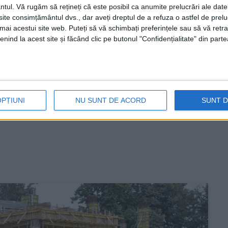
ntul.
Vă rugăm să rețineți că este posibil ca anumite prelucrări ale date
te consimțământul dvs., dar aveți dreptul de a refuza o astfel de prelu
umai acestui site web. Puteți să vă schimbați preferințele sau să vă ret
nind la acest site și făcând clic pe butonul "Confidențialitate" din parte
OPȚIUNI
NU SUNT DE ACORD
SUNT 