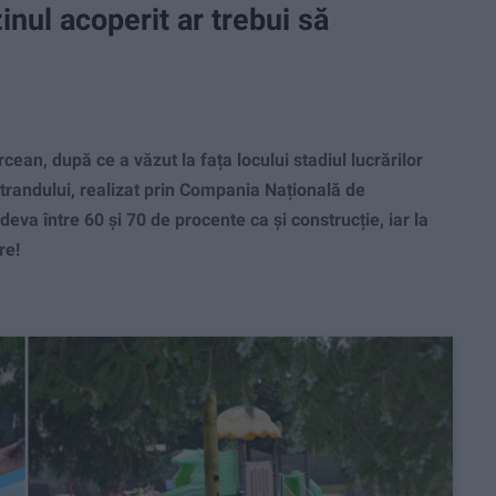
inul acoperit ar trebui să
an, după ce a văzut la fața locului stadiul lucrărilor
 ștrandului, realizat prin Compania Națională de
ndeva între 60 și 70 de procente ca și construcție, iar la
re!