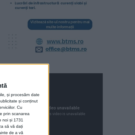
ntă
rile, și procesăm date
ublicitate și conținut
viciilor.
Cu
ție prin scanarea
e noi și 1731
za să vă dați
ainte de a vă