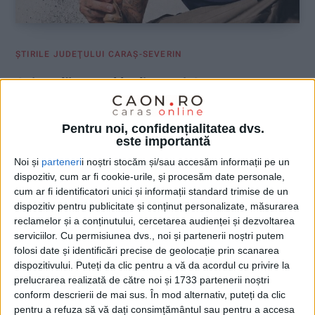
ŞTIRILE JUDEŢULUI CARAŞ-SEVERIN
Azi se dă startul la distracție!
30 MAI 2026, 08:03 AM
1 MINUT DE CITIRE
Pentru noi, confidențialitatea dvs.
este importantă
REȘIȚA – Primăria Reșița dă startul unuia dintre cele mai
așteptate evenimente dedicate copiilor și familiilor din
Noi și
parteneri
i noștri stocăm și/sau accesăm informații pe un
municipiu. În perioada 30 mai – 1 iunie, Centrul Civic devine un
dispozitiv, cum ar fi cookie-urile, și procesăm date personale,
adevărat parc al distracției, în cadrul Festivalului Copilăriei,
cum ar fi identificatori unici și informații standard trimise de un
eveniment care promite trei zile pline de spectacole, activități
dispozitiv pentru publicitate și conținut personalizate, măsurarea
reclamelor și a conținutului, cercetarea audienței și dezvoltarea
și surprize pentru toate vârstele!
serviciilor.
Cu permisiunea dvs., noi și partenerii noștri putem
folosi date și identificări precise de geolocație prin scanarea
dispozitivului. Puteți da clic pentru a vă da acordul cu privire la
prelucrarea realizată de către noi și 1733 partenerii noștri
conform descrierii de mai sus. În mod alternativ, puteți da clic
pentru a refuza să vă dați consimțământul sau pentru a accesa