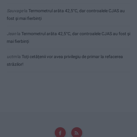
Sauvage
la
Termometrul arăta 42,5°C, dar controalele CJAS au
fost și mai fierbinți
Jean
la
Termometrul arăta 42,5°C, dar controalele CJAS au fost și
mai fierbinți
uctm
la
Toți cetățenii vor avea privilegiu de primar la refacerea
străzilor!