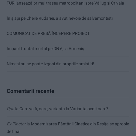
TUR lansează primul traseu metropolitan: spre Văliug și Crivaia
În șlapi pe Cheile Rudăriei, a avut nevoie de salvamontiști
COMUNICAT DE PRESĂ ÎNCEPERE PROIECT
Impact frontal mortal pe DN 6, la Armeniș
Nimeni nu ne poate izgoni din propriile amintiri!
Comentarii recente
Ppa
la
Care va fi, oare, varianta la Varianta ocolitoare?
Ex-Tinctor
la
Modernizarea Fântânii Cinetice din Reșița se apropie
de final