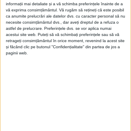
informații mai detaliate și a vă schimba preferințele înainte de a
vă exprima consimțământul.
Vă rugăm să rețineți că este posibil
ca anumite prelucrări ale datelor dvs. cu caracter personal să nu
necesite consimțământul dvs., dar aveți dreptul de a refuza o
astfel de prelucrare. Preferințele dvs. se vor aplica numai
acestui site web. Puteți să vă schimbați preferințele sau să vă
retrageți consimțământul în orice moment, revenind la acest site
și făcând clic pe butonul "Confidențialitate" din partea de jos a
paginii web.
ŞTIRILE JUDEŢULUI CARAŞ-SEVERIN
Martie plin de emoție și solidaritate la
Teatrul de Vest
1 MARTIE 2026, 09:22 AM
2 MINUTE DE CITIRE
REȘIȚA – Teatrul de Vest Reșița anunță programul lunii martie
2026, o selecție de spectacole care aduc în prim-plan povești
despre iubire, memorie, solidaritate și realități sociale
contemporane!