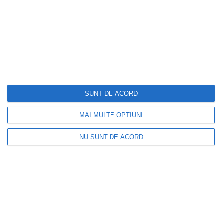
ŞTIRILE JUDEŢULUI CARAŞ-SEVERIN
Caiet-program de stagiune la Teatrul de
Vest
19 SEPTEMBRIE 2024, 02:06 PM
3 MINUTE DE CITIRE
SUNT DE ACORD
CARAȘ-SEVERIN – Managerul Florin Gabriel Ionescu prezintă,
MAI MULTE OPȚIUNI
în rezumat, planurile pentru noua stagiune începută, la finalul
săptămânii trecute, cu o „Cină de adio“ de mare succes!
NU SUNT DE ACORD