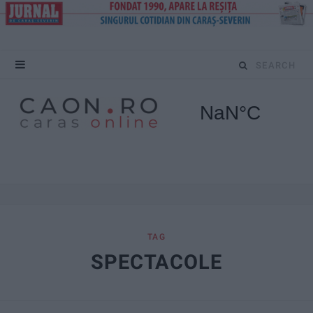
S
e
a
r
c
h
f
TAG
SPECTACOLE
o
r