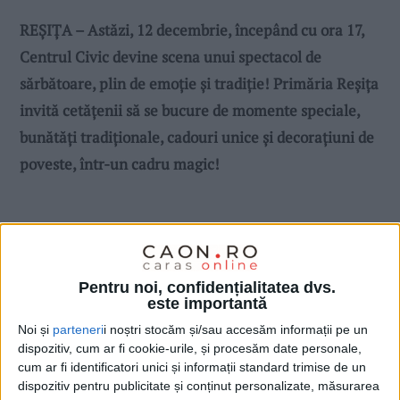
REȘIȚA – Astăzi, 12 decembrie, începând cu ora 17,
Centrul Civic devine scena unui spectacol de
sărbătoare, plin de emoție și tradiție! Primăria Reșița
invită cetățenii să se bucure de momente speciale,
bunătăți tradiționale, cadouri unice și decorațiuni de
poveste, într-un cadru magic!
Pentru noi, confidențialitatea dvs.
este importantă
Noi și
parteneri
i noștri stocăm și/sau accesăm informații pe un
dispozitiv, cum ar fi cookie-urile, și procesăm date personale,
cum ar fi identificatori unici și informații standard trimise de un
dispozitiv pentru publicitate și conținut personalizate, măsurarea