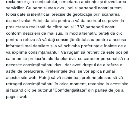
reclamelor și a conținutului, cercetarea audienței și dezvoltarea
serviciilor.
Cu permisiunea dvs., noi și partenerii noștri putem
folosi date și identificări precise de geolocație prin scanarea
dispozitivului. Puteți da clic pentru a vă da acordul cu privire la
prelucrarea realizată de către noi și 1733 partenerii noștri
conform descrierii de mai sus. În mod alternativ, puteți da clic
pentru a refuza să vă dați consimțământul sau pentru a accesa
informații mai detaliate și a vă schimba preferințele înainte de a
vă exprima consimțământul.
Vă rugăm să rețineți că este posibil
ca anumite prelucrări ale datelor dvs. cu caracter personal să nu
necesite consimțământul dvs., dar aveți dreptul de a refuza o
astfel de prelucrare. Preferințele dvs. se vor aplica numai
acestui site web. Puteți să vă schimbați preferințele sau să vă
Program artistic de excepție:
retrageți consimțământul în orice moment, revenind la acest site
și făcând clic pe butonul "Confidențialitate" din partea de jos a
•Suite de dansuri din Banat – interpretate de C.S.E.I.
paginii web.
„AURORA“, sub îndrumarea prof. Alina MARIȘESCU;
•„Colindăm, Colindăm“ – program al elevilor C.S.E.I
„AURORA”, coordonați de prof. Letiția Nadia
DOGARU și Andrei JIVAN. Momentele artistice