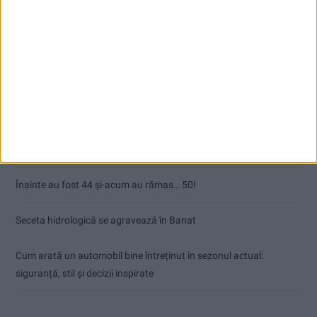
Articole recente
Ultimul bloc de locuințe sociale din Stavila, recepționat
ANUNŢ OPRIRE APĂ ÎN BOCȘA
Înainte au fost 44 și-acum au rămas… 50!
Seceta hidrologică se agravează în Banat
Cum arată un automobil bine întreținut în sezonul actual:
siguranță, stil și decizii inspirate