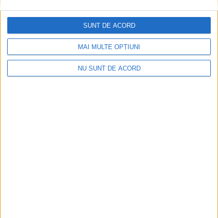
ANUNŢ OPRIRE APĂ ÎN BOCȘA
SUNT DE ACORD
2026-08-07
MAI MULTE OPȚIUNI
NU SUNT DE ACORD
Înainte au fost 44 și-acum au rămas… 50!