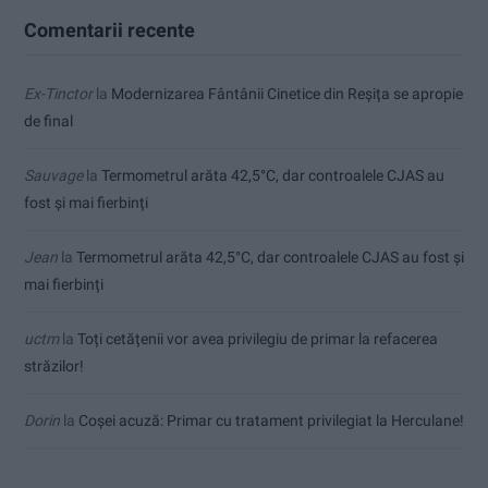
Comentarii recente
Ex-Tinctor
la
Modernizarea Fântânii Cinetice din Reșița se apropie
de final
Sauvage
la
Termometrul arăta 42,5°C, dar controalele CJAS au
fost și mai fierbinți
Jean
la
Termometrul arăta 42,5°C, dar controalele CJAS au fost și
mai fierbinți
uctm
la
Toți cetățenii vor avea privilegiu de primar la refacerea
străzilor!
Dorin
la
Coșei acuză: Primar cu tratament privilegiat la Herculane!