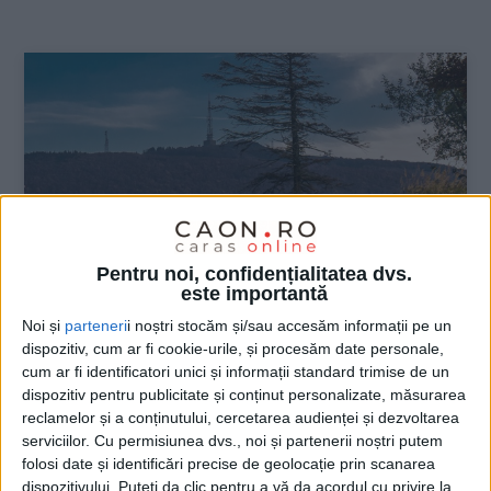
:
Pentru noi, confidențialitatea dvs.
este importantă
Noi și
parteneri
i noștri stocăm și/sau accesăm informații pe un
dispozitiv, cum ar fi cookie-urile, și procesăm date personale,
ŞTIRILE JUDEŢULUI CARAŞ-SEVERIN
cum ar fi identificatori unici și informații standard trimise de un
dispozitiv pentru publicitate și conținut personalizate, măsurarea
Drumul Prislop-Semenic gata spre
reclamelor și a conținutului, cercetarea audienței și dezvoltarea
Sfântu’ Așteaptă
serviciilor.
Cu permisiunea dvs., noi și partenerii noștri putem
folosi date și identificări precise de geolocație prin scanarea
10 FEBRUARIE 2025, 04:41 PM
3 MINUTE DE CITIRE
dispozitivului. Puteți da clic pentru a vă da acordul cu privire la