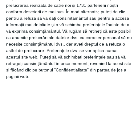
prelucrarea realizată de către noi și 1731 partenerii noștri
CARAȘ-SEVERIN – Nici bine nu apucăm să spunem „hop!“
conform descrierii de mai sus. În mod alternativ, puteți da clic
exproprierilor necesare, care încă n-ar fi gata, că deja trebuie
pentru a refuza să vă dați consimțământul sau pentru a accesa
să tăiem din valoarea proiectului. Asta pentru că banii nu-i va
informații mai detaliate și a vă schimba preferințele înainte de a
suporta nici Uniunea Europeană, nici Compania Națională de
vă exprima consimțământul.
Vă rugăm să rețineți că este posibil
ca anumite prelucrări ale datelor dvs. cu caracter personal să nu
Investiții, ci cel mai probabil Consiliul Județean, din fonduri
necesite consimțământul dvs., dar aveți dreptul de a refuza o
proprii!
astfel de prelucrare. Preferințele dvs. se vor aplica numai
acestui site web. Puteți să vă schimbați preferințele sau să vă
retrageți consimțământul în orice moment, revenind la acest site
și făcând clic pe butonul "Confidențialitate" din partea de jos a
paginii web.
Arhive
A
r
h
i
v