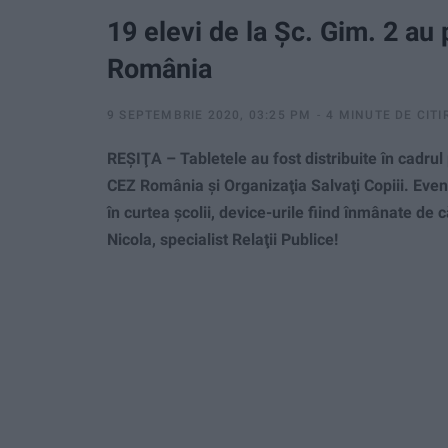
19 elevi de la Şc. Gim. 2 au 
România
9 SEPTEMBRIE 2020, 03:25 PM
4 MINUTE DE CITI
REŞIŢA – Tabletele au fost distribuite în cadrul 
CEZ România şi Organizaţia Salvaţi Copiii. Eve
în curtea şcolii, device-urile fiind înmânate 
Nicola, specialist Relaţii Publice!