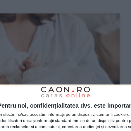
Pentru noi, confidențialitatea dvs. este importa
tri stocăm și/sau accesăm informații pe un dispozitiv, cum ar fi cookie-u
dentificatori unici și informații standard trimise de un dispozitiv pentru p
rea reclamelor și a conținutului, cercetarea audienței și dezvoltarea ser