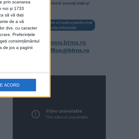
ție prin scanarea
e noi și 1733
za să vă dați
ainte de a vă
lor dvs. cu caracter
crare. Preferințele
rageți consimțământul
a de jos a paginii
DE ACORD