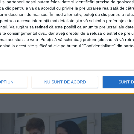
 și partenerii noștri putem folosi date și identificări precise de geoloca
i da clic pentru a vă da acordul cu privire la prelucrarea realizată de cătr
form descrierii de mai sus. În mod alternativ, puteți da clic pentru a refu
entru a accesa informații mai detaliate și a vă schimba preferințele în
ntul.
Vă rugăm să rețineți că este posibil ca anumite prelucrări ale date
te consimțământul dvs., dar aveți dreptul de a refuza o astfel de prelu
umai acestui site web. Puteți să vă schimbați preferințele sau să vă ret
 cele mai puţine mame
nind la acest site și făcând clic pe butonul "Confidențialitate" din parte
 nu, în condiţiile raportării la numărul total al
OPȚIUNI
NU SUNT DE ACORD
SUNT 
 şi aşa, fenomenul nu este lipsit de consecinţe!