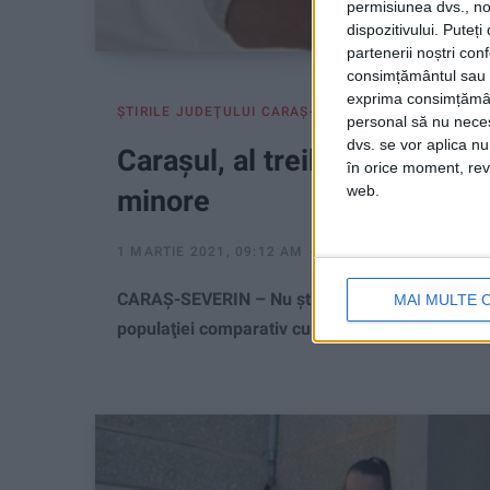
permisiunea dvs., noi
dispozitivului. Puteț
partenerii noștri con
consimțământul sau p
exprima consimțămâ
ŞTIRILE JUDEŢULUI CARAŞ-SEVERIN
personal să nu necesi
dvs. se vor aplica n
Caraşul, al treilea judeţ cu
în orice moment, reve
web.
minore
1 MARTIE 2021, 09:12 AM
3 MINUTE DE CITIRE
CARAŞ-SEVERIN – Nu ştim dacă să ne bucurăm sau
MAI MULTE 
populaţiei comparativ cu alte judeţe, însă chiar