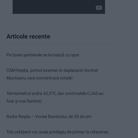
Articole recente
Pe toate șantierele se lucrează cu spor
CSM Reșița, primul examen în deplasare! Dorinel
Munteanu cere concentrare totală!
Termometrul arăta 42,5°C, dar controalele CJAS au
fost și mai fierbinți
Radio Reșița – Vocea Banatului, de 30 de ani
Toți cetățenii vor avea privilegiu de primar la refacerea