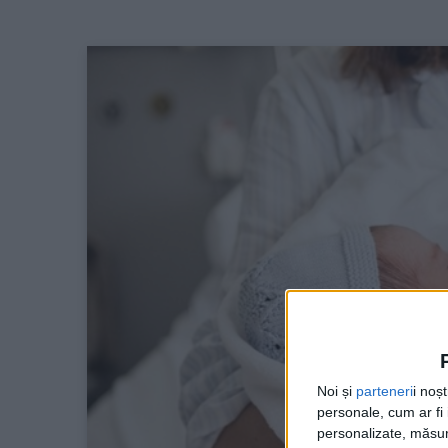
Noi și
parteneri
i noș
personale, cum ar fi i
personalizate, măsura