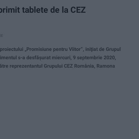
primit tablete de la CEZ
RE
proiectului „Promisiune pentru Viitor“, iniţiat de Grupul
nimentul s-a desfăşurat miercuri, 9 septembrie 2020,
de către reprezentantul Grupului CEZ România, Ramona