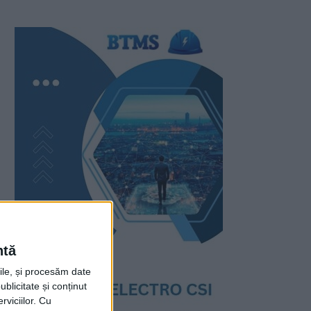
ntă
rile, și procesăm date
ublicitate și conținut
viciilor.
Cu