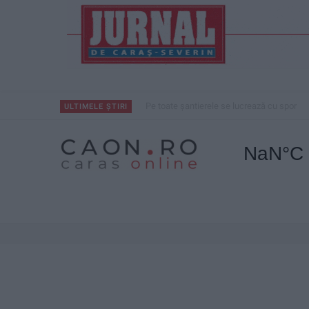
Pe toate șantierele se lucrează cu spor
ULTIMELE ȘTIRI