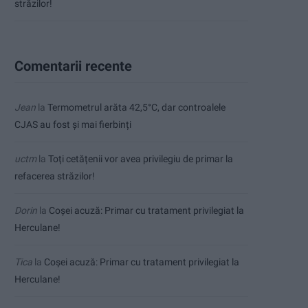
străzilor!
Comentarii recente
Jean
la
Termometrul arăta 42,5°C, dar controalele
CJAS au fost și mai fierbinți
uctm
la
Toți cetățenii vor avea privilegiu de primar la
refacerea străzilor!
Dorin
la
Coșei acuză: Primar cu tratament privilegiat la
Herculane!
Tica
la
Coșei acuză: Primar cu tratament privilegiat la
Herculane!