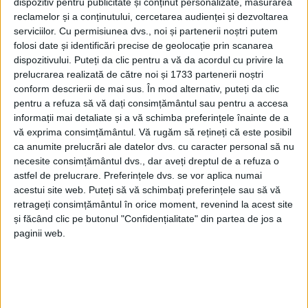
dispozitiv pentru publicitate și conținut personalizate, măsurarea
reclamelor și a conținutului, cercetarea audienței și dezvoltarea
CARAȘ-SEVERIN – Este îndemnul lansat de șeful județului, care
serviciilor.
Cu permisiunea dvs., noi și partenerii noștri putem
își dorește un președinte care să aibă înțelepciunea unui pact
folosi date și identificări precise de geolocație prin scanarea
de reconciliere națională!
dispozitivului. Puteți da clic pentru a vă da acordul cu privire la
prelucrarea realizată de către noi și 1733 partenerii noștri
conform descrierii de mai sus. În mod alternativ, puteți da clic
pentru a refuza să vă dați consimțământul sau pentru a accesa
informații mai detaliate și a vă schimba preferințele înainte de a
vă exprima consimțământul.
Vă rugăm să rețineți că este posibil
ca anumite prelucrări ale datelor dvs. cu caracter personal să nu
necesite consimțământul dvs., dar aveți dreptul de a refuza o
astfel de prelucrare. Preferințele dvs. se vor aplica numai
acestui site web. Puteți să vă schimbați preferințele sau să vă
retrageți consimțământul în orice moment, revenind la acest site
și făcând clic pe butonul "Confidențialitate" din partea de jos a
paginii web.
ŞTIRILE JUDEŢULUI CARAŞ-SEVERIN