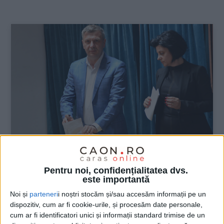
:
ŞTIRILE JUDEŢULUI CARAŞ-SEVERIN
Pentru noi, confidențialitatea dvs.
este importantă
Votați! Arătați că vă pasă de viitorul
Noi și
parteneri
i noștri stocăm și/sau accesăm informații pe un
țării!
dispozitiv, cum ar fi cookie-urile, și procesăm date personale,
cum ar fi identificatori unici și informații standard trimise de un
18 MAI 2025, 01:32 PM
2 MINUTE DE CITIRE