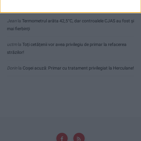
fost și mai fierbinți
Jean
la
Termometrul arăta 42,5°C, dar controalele CJAS au fost și
mai fierbinți
uctm
la
Toți cetățenii vor avea privilegiu de primar la refacerea
străzilor!
Dorin
la
Coșei acuză: Primar cu tratament privilegiat la Herculane!