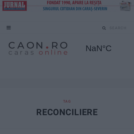
S
e
a
r
c
h
f
TAG
RECONCILIERE
o
r