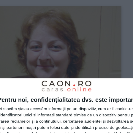
Pentru noi, confidențialitatea dvs. este importa
tri stocăm și/sau accesăm informații pe un dispozitiv, cum ar fi cookie-u
dentificatori unici și informații standard trimise de un dispozitiv pentru p
rea reclamelor și a conținutului, cercetarea audienței și dezvoltarea ser
 și partenerii noștri putem folosi date și identificări precise de geoloca