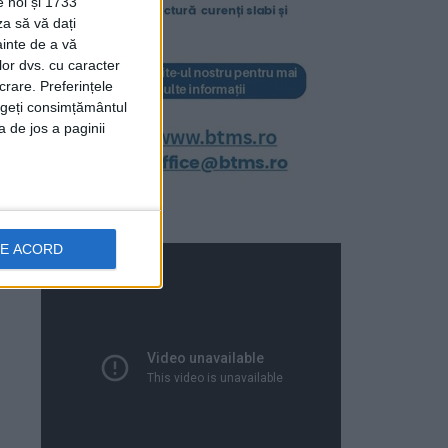
e noi și 1733
za să vă dați
ainte de a vă
lor dvs. cu caracter
crare. Preferințele
rageți consimțământul
a de jos a paginii
DE ACORD