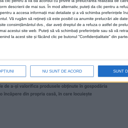
i da clic pentru a vă da acordul cu privire la prelucrarea realizată de cătr
form descrierii de mai sus. În mod alternativ, puteți da clic pentru a refu
entru a accesa informații mai detaliate și a vă schimba preferințele în
ntul.
Vă rugăm să rețineți că este posibil ca anumite prelucrări ale date
te consimțământul dvs., dar aveți dreptul de a refuza o astfel de prelu
umai acestui site web. Puteți să vă schimbați preferințele sau să vă ret
județ: La Miha, mâncare
nind la acest site și făcând clic pe butonul "Confidențialitate" din parte
ă!
RE
 casa cu numărul 234, s-a deschis recent încă un
OPȚIUNI
NU SUNT DE ACORD
SUNT 
iva, curajoasă, de altfel, în ziua de azi, i-a aparținut
ale de a-și valorifica produsele obținute în gospodăria
o încăpere din propria casă, în care locuieşte