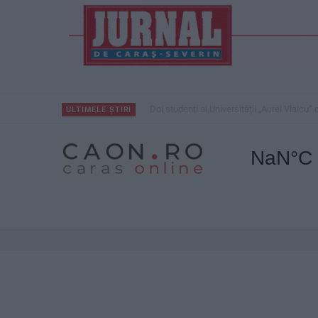
Doi studenți ai Universității „Aurel Vlaicu
ULTIMELE ȘTIRI