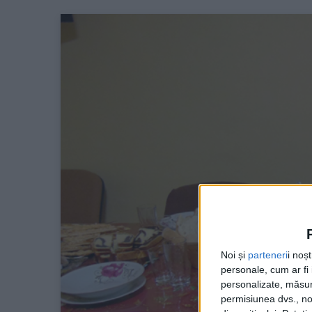
Noi și
parteneri
i noș
personale, cum ar fi i
personalizate, măsura
permisiunea dvs., noi