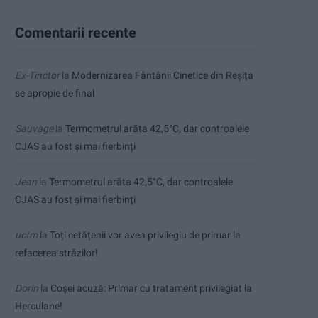
Comentarii recente
Ex-Tinctor
la
Modernizarea Fântânii Cinetice din Reșița
se apropie de final
Sauvage
la
Termometrul arăta 42,5°C, dar controalele
CJAS au fost și mai fierbinți
Jean
la
Termometrul arăta 42,5°C, dar controalele
CJAS au fost și mai fierbinți
uctm
la
Toți cetățenii vor avea privilegiu de primar la
refacerea străzilor!
Dorin
la
Coșei acuză: Primar cu tratament privilegiat la
Herculane!