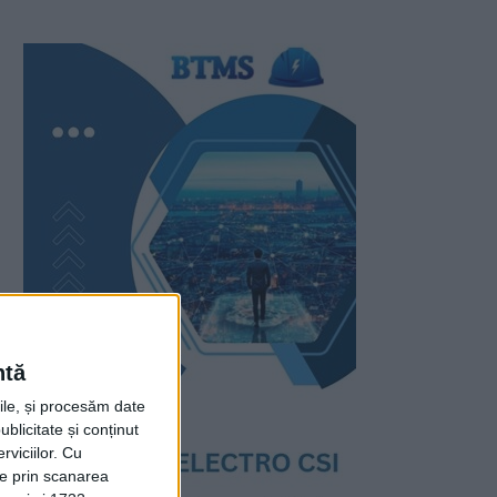
ntă
rile, și procesăm date
ublicitate și conținut
viciilor.
Cu
ție prin scanarea