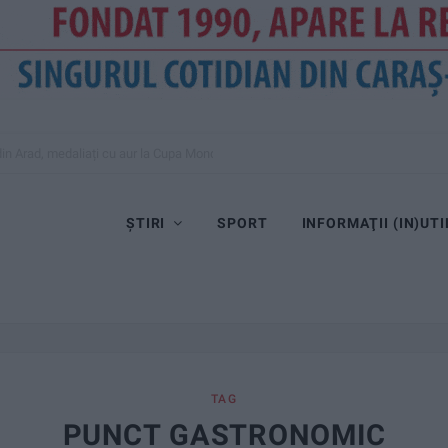
” din Arad, medaliați cu aur la Cupa Mondială
ȘTIRI
SPORT
INFORMAŢII (IN)UTI
TAG
PUNCT GASTRONOMIC