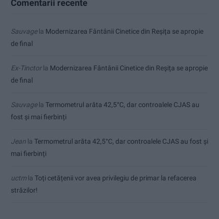
Comentarii recente
Sauvage
la
Modernizarea Fântânii Cinetice din Reșița se apropie
de final
Ex-Tinctor
la
Modernizarea Fântânii Cinetice din Reșița se apropie
de final
Sauvage
la
Termometrul arăta 42,5°C, dar controalele CJAS au
fost și mai fierbinți
Jean
la
Termometrul arăta 42,5°C, dar controalele CJAS au fost și
mai fierbinți
uctm
la
Toți cetățenii vor avea privilegiu de primar la refacerea
străzilor!