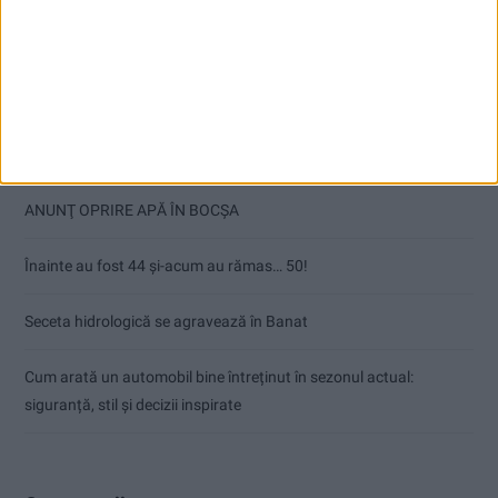
Articole recente
Ultimul bloc de locuințe sociale din Stavila, recepționat
ANUNŢ OPRIRE APĂ ÎN BOCȘA
Înainte au fost 44 și-acum au rămas… 50!
Seceta hidrologică se agravează în Banat
Cum arată un automobil bine întreținut în sezonul actual:
siguranță, stil și decizii inspirate