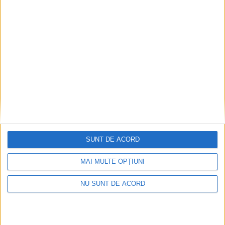
Ultimul bloc de locuințe sociale din Stavila,
recepționat
2026-08-07
SUNT DE ACORD
MAI MULTE OPȚIUNI
NU SUNT DE ACORD