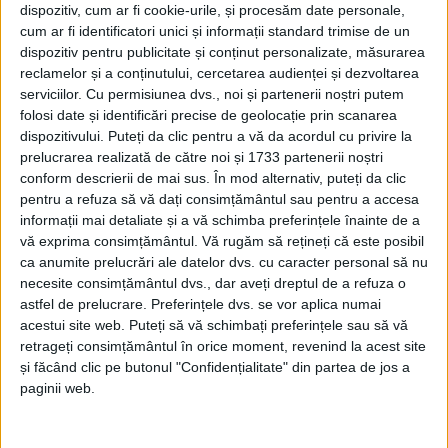
dispozitiv, cum ar fi cookie-urile, și procesăm date personale,
cum ar fi identificatori unici și informații standard trimise de un
dispozitiv pentru publicitate și conținut personalizate, măsurarea
reclamelor și a conținutului, cercetarea audienței și dezvoltarea
serviciilor.
Cu permisiunea dvs., noi și partenerii noștri putem
folosi date și identificări precise de geolocație prin scanarea
dispozitivului. Puteți da clic pentru a vă da acordul cu privire la
prelucrarea realizată de către noi și 1733 partenerii noștri
conform descrierii de mai sus. În mod alternativ, puteți da clic
pentru a refuza să vă dați consimțământul sau pentru a accesa
informații mai detaliate și a vă schimba preferințele înainte de a
vă exprima consimțământul.
Vă rugăm să rețineți că este posibil
Peste 40 de gospodari din comunele
Armeniş,
ca anumite prelucrări ale datelor dvs. cu caracter personal să nu
Teregova şi Cornereva
au participat recent la cursul
necesite consimțământul dvs., dar aveți dreptul de a refuza o
astfel de prelucrare. Preferințele dvs. se vor aplica numai
organizat de
Agenţia Naţională a Zonei Montane
,
acestui site web. Puteți să vă schimbați preferințele sau să vă
destinat celor care intenţionează să deschidă un
retrageți consimțământul în orice moment, revenind la acest site
Punct Gastronomic Local
(PGL). În ultima zi s-a făcut
și făcând clic pe butonul "Confidențialitate" din partea de jos a
paginii web.
şi o
degustare
a unor
reţete locale
, fiecare participant
venind cu ceva bun de acasă. Până în prezent, în