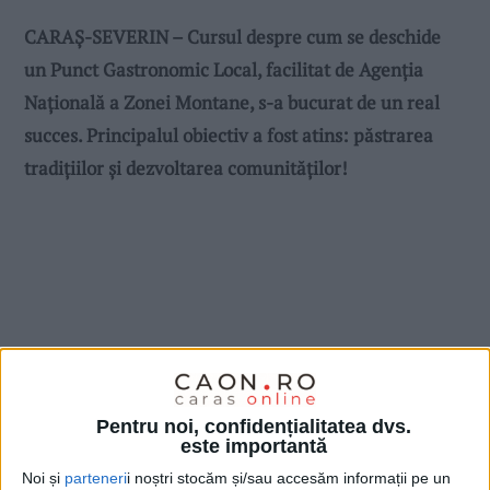
CARAŞ-SEVERIN – Cursul despre cum se deschide
un Punct Gastronomic Local, facilitat de Agenţia
Naţională a Zonei Montane, s-a bucurat de un real
succes. Principalul obiectiv a fost atins: păstrarea
tradițiilor și dezvoltarea comunităților!
Pentru noi, confidențialitatea dvs.
este importantă
Noi și
parteneri
i noștri stocăm și/sau accesăm informații pe un