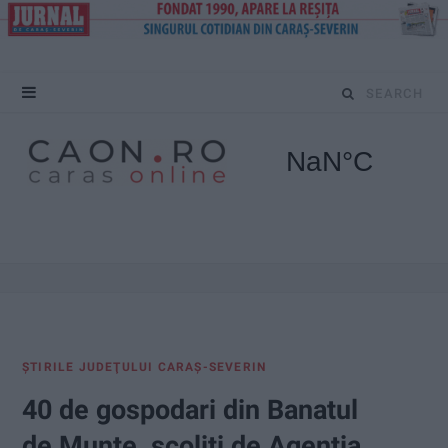
S
e
a
r
c
h
f
ŞTIRILE JUDEŢULUI CARAŞ-SEVERIN
o
40 de gospodari din Banatul
r
de Munte, şcoliţi de Agenţia