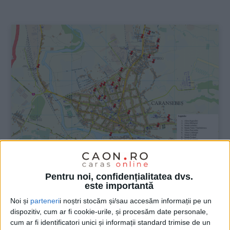
:
Pentru noi, confidențialitatea dvs.
este importantă
Noi și
parteneri
i noștri stocăm și/sau accesăm informații pe un
ŞTIRILE JUDEŢULUI CARAŞ-SEVERIN
dispozitiv, cum ar fi cookie-urile, și procesăm date personale,
Adio pubele! La Caransebeș apar insule
cum ar fi identificatori unici și informații standard trimise de un