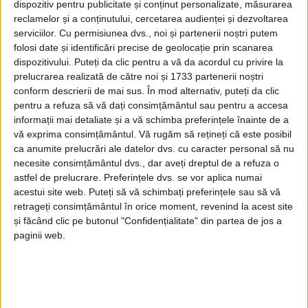
dispozitiv pentru publicitate și conținut personalizate, măsurarea
ecologice
reclamelor și a conținutului, cercetarea audienței și dezvoltarea
serviciilor.
Cu permisiunea dvs., noi și partenerii noștri putem
16 SEPTEMBRIE 2022, 09:12 AM
2 MINUTE DE CITIRE
folosi date și identificări precise de geolocație prin scanarea
dispozitivului. Puteți da clic pentru a vă da acordul cu privire la
CARANSEBEȘ – Primăria Caransebeș, prin Serviciul Proiecte
prelucrarea realizată de către noi și 1733 partenerii noștri
Programe, a depus cererea de finanțare prin Planul Național de
conform descrierii de mai sus. În mod alternativ, puteți da clic
Redresare și Reziliență (PNRR) a proiectului „Insule ecologice
pentru a refuza să vă dați consimțământul sau pentru a accesa
digitalizate pentru gestionarea deșeurilor”, în valoare totală de
informații mai detaliate și a vă schimba preferințele înainte de a
1.399 381,28 lei!
vă exprima consimțământul.
Vă rugăm să rețineți că este posibil
ca anumite prelucrări ale datelor dvs. cu caracter personal să nu
necesite consimțământul dvs., dar aveți dreptul de a refuza o
astfel de prelucrare. Preferințele dvs. se vor aplica numai
acestui site web. Puteți să vă schimbați preferințele sau să vă
retrageți consimțământul în orice moment, revenind la acest site
și făcând clic pe butonul "Confidențialitate" din partea de jos a
paginii web.