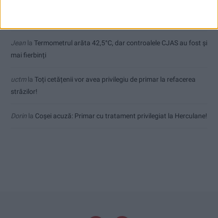
Sauvage
la
Termometrul arăta 42,5°C, dar controalele CJAS au
fost și mai fierbinți
Jean
la
Termometrul arăta 42,5°C, dar controalele CJAS au fost și
mai fierbinți
uctm
la
Toți cetățenii vor avea privilegiu de primar la refacerea
străzilor!
Dorin
la
Coșei acuză: Primar cu tratament privilegiat la Herculane!