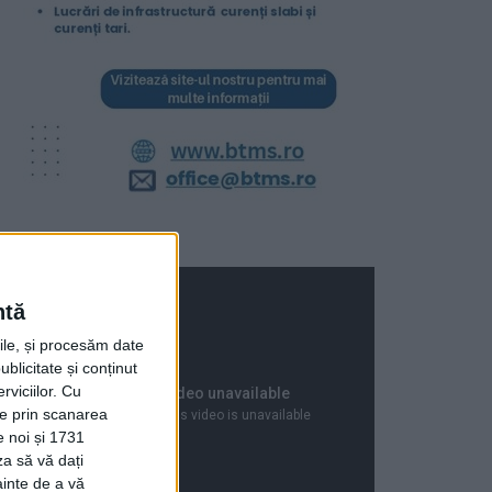
ntă
rile, și procesăm date
ublicitate și conținut
viciilor.
Cu
ție prin scanarea
e noi și 1731
za să vă dați
ainte de a vă