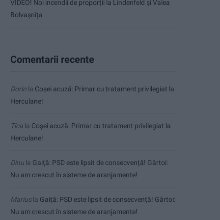
VIDEO! Noi incendii de proporții la Lindenfeld și Valea
Bolvașnița
Comentarii recente
Dorin
la
Coșei acuză: Primar cu tratament privilegiat la
Herculane!
Tica
la
Coșei acuză: Primar cu tratament privilegiat la
Herculane!
Dinu
la
Gaiţă: PSD este lipsit de consecvență! Gârtoi:
Nu am crescut în sisteme de aranjamente!
Marius
la
Gaiţă: PSD este lipsit de consecvență! Gârtoi:
Nu am crescut în sisteme de aranjamente!