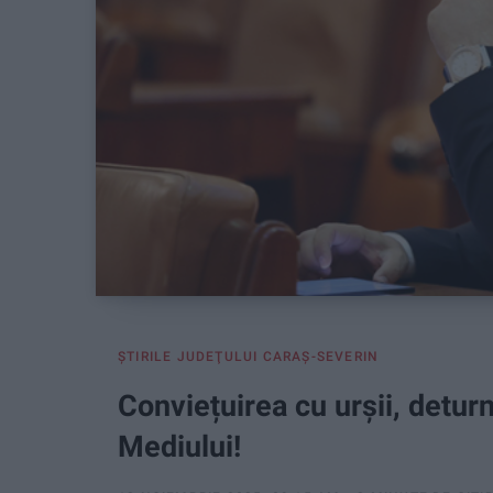
ŞTIRILE JUDEŢULUI CARAŞ-SEVERIN
Conviețuirea cu urșii, detur
Mediului!