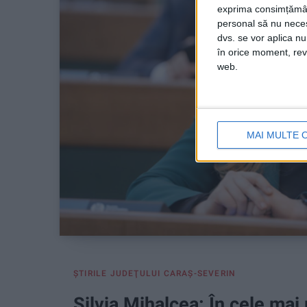
exprima consimțămâ
personal să nu necesi
dvs. se vor aplica n
în orice moment, reve
web.
MAI MULTE 
ŞTIRILE JUDEŢULUI CARAŞ-SEVERIN
Silvia Mihalcea: În cele mai 