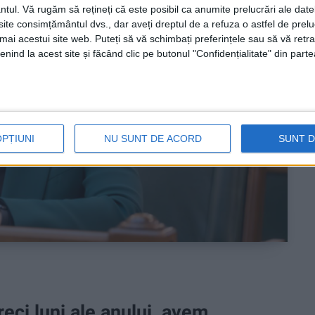
ntul.
Vă rugăm să rețineți că este posibil ca anumite prelucrări ale date
te consimțământul dvs., dar aveți dreptul de a refuza o astfel de prelu
umai acestui site web. Puteți să vă schimbați preferințele sau să vă ret
nind la acest site și făcând clic pe butonul "Confidențialitate" din parte
OPȚIUNI
NU SUNT DE ACORD
SUNT 
reci luni ale anului, avem