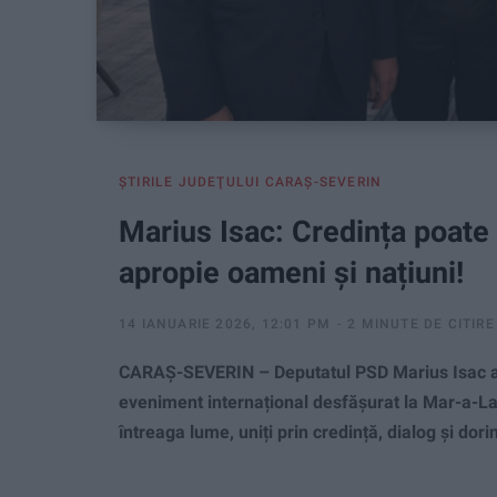
ŞTIRILE JUDEŢULUI CARAŞ-SEVERIN
Marius Isac: Credința poate
apropie oameni și națiuni!
14 IANUARIE 2026, 12:01 PM
2 MINUTE DE CITIRE
CARAȘ-SEVERIN – Deputatul PSD Marius Isac a 
eveniment internațional desfășurat la Mar-a-Lago 
întreaga lume, uniți prin credință, dialog și dori