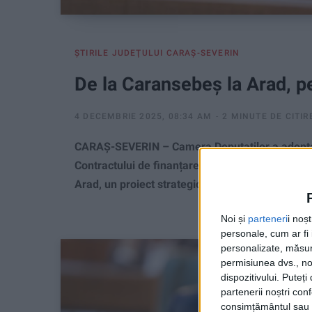
ŞTIRILE JUDEŢULUI CARAŞ-SEVERIN
De la Caransebeș la Arad, p
4 DECEMBRIE 2025, 08:34 AM
2 MINUTE DE CITIR
CARAȘ-SEVERIN – Camera Deputaților a adoptat 
Contractului de finanțare – Cofinanțare MRR pe
Arad, un proiect strategic pentru întreaga regiu
Noi și
parteneri
i noș
personale, cum ar fi i
personalizate, măsura
permisiunea dvs., noi
dispozitivului. Puteț
partenerii noștri con
consimțământul sau p