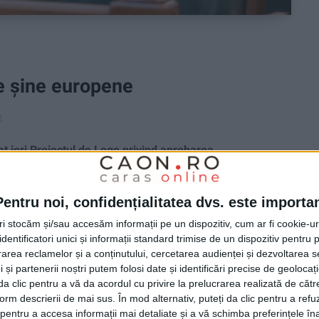
e șine europene
E
ieri Proiectul de Lege privind aprobarea
ntru modernizarea liniei de cale ferată Caransebeș–
ne de Vest!
Pentru noi, confidențialitatea dvs. este importa
tri stocăm și/sau accesăm informații pe un dispozitiv, cum ar fi cookie-u
dentificatori unici și informații standard trimise de un dispozitiv pentru p
rea reclamelor și a conținutului, cercetarea audienței și dezvoltarea ser
 și partenerii noștri putem folosi date și identificări precise de geoloca
i da clic pentru a vă da acordul cu privire la prelucrarea realizată de cătr
form descrierii de mai sus. În mod alternativ, puteți da clic pentru a refu
entru a accesa informații mai detaliate și a vă schimba preferințele în