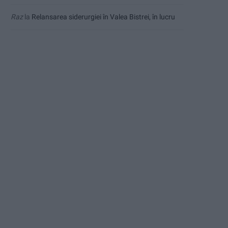
Raz
la
Relansarea siderurgiei în Valea Bistrei, în lucru