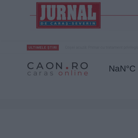
Coșei acuză: Primar cu tratament privilegi
ULTIMELE ȘTIRI