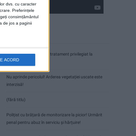
lor dvs. cu caracter
crare. Preferințele
rageți consimțământul
a de jos a paginii
Articole recente
Coșei acuză: Primar cu tratament privilegiat la
DE ACORD
Herculane!
Nu aprinde pericolul! Arderea vegetației uscate este
interzisă!
(fără titlu)
Polițist cu brățară de monitorizare la picior! Urmărit
penal pentru abuz în serviciu și hărțuire!